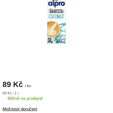
89 Kč
/ ks
Měrná
89 Kč / 1 l
cena:
Běžně na prodejně
Možnosti doručení