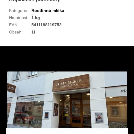
Kategorie
:
Rostlinná mléka
Hmotnost
:
1 kg
EAN
:
5411188119753
Obsah
:
1l
Z
á
p
a
t
í