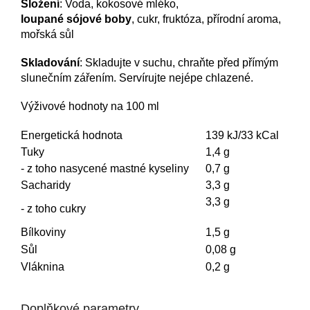
Složení
: Voda, kokosové mléko,
loupané
sójové
boby
,
cukr, fruktóza, přírodní aroma,
mořská sůl
Skladování
: Skladujte v suchu, chraňte před přímým
slunečním zářením. Servírujte nejépe chlazené.
Výživové hodnoty na 100 ml
Energetická hodnota
139 kJ/33 kCal
Tuky
1,4 g
- z toho nasycené mastné kyseliny
0,7 g
Sacharidy
3,3 g
3,3 g
- z toho cukry
Bílkoviny
1,5 g
Sůl
0,08 g
Vláknina
0,2 g
Doplňkové parametry