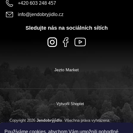
+420 603 248 457
info
@
jendobryjidlo.cz
Sledujte nás na sociálních sítích
Jezto Market
Vytvořil Shoptet
Copyright 2026
Jendobrýjídlo
. Všechna práva vyhrazena.
Upravit
nastavení cookies
Používáme cookies, abychom Vám umožnili pohodlné