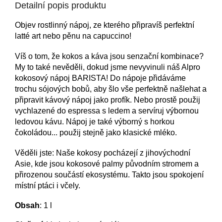
Detailní popis produktu
Objev rostlinný nápoj, ze kterého připravíš perfektní
latté art nebo pěnu na capuccino!
Víš o tom, že kokos a káva jsou senzační kombinace?
My to také nevěděli, dokud jsme nevyvinuli náš Alpro
kokosový nápoj BARISTA! Do nápoje přidáváme
trochu sójových bobů, aby šlo vše perfektně našlehat a
připravit kávový nápoj jako profík. Nebo prostě použij
vychlazené do espressa s ledem a servíruj výbornou
ledovou kávu. Nápoj je také výborný s horkou
čokoládou... použij stejně jako klasické mléko.
Věděli jste: Naše kokosy pocházejí z jihovýchodní
Asie, kde jsou kokosové palmy původním stromem a
přirozenou součástí ekosystému. Takto jsou spokojení
místní ptáci i včely.
Obsah
: 1 l