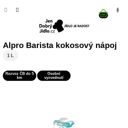
Přejít
na
NÁKUP
obsah
KOŠÍK
Alpro Barista kokosový nápoj
1 L
Rozvoz ČB do 5
Osobní
km
vyzvednutí