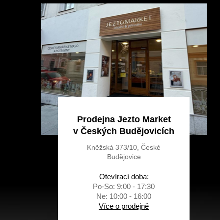
a
t
í
Prodejna Jezto Market
v Českých Budějovicích
Kněžská 373/10, České
Budějovice
Otevírací doba:
Po-So: 9:00 - 17:30
Ne: 10:00 - 16:00
Více o prodejně