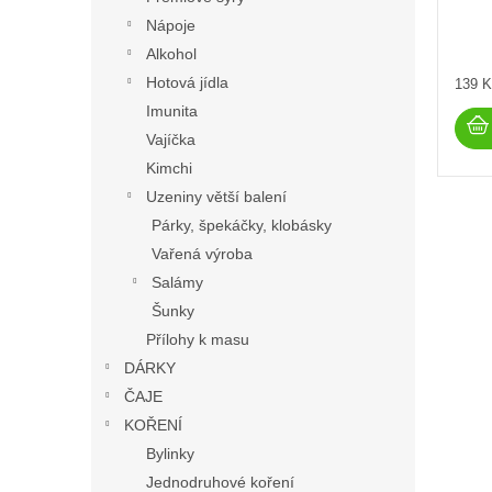
Nápoje
Alkohol
Hotová jídla
Měrn
139 K
cena:
Imunita
Vajíčka
Kimchi
Uzeniny větší balení
Párky, špekáčky, klobásky
Vařená výroba
Salámy
Šunky
Přílohy k masu
DÁRKY
ČAJE
KOŘENÍ
Bylinky
Jednodruhové koření