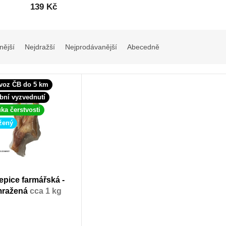
139 Kč
nější
Nejdražší
Nejprodávanější
Abecedně
voz ČB do 5 km
bní vyzvednutí
ka čerstvosti
žený
epice farmářská -
ražená
cca 1 kg