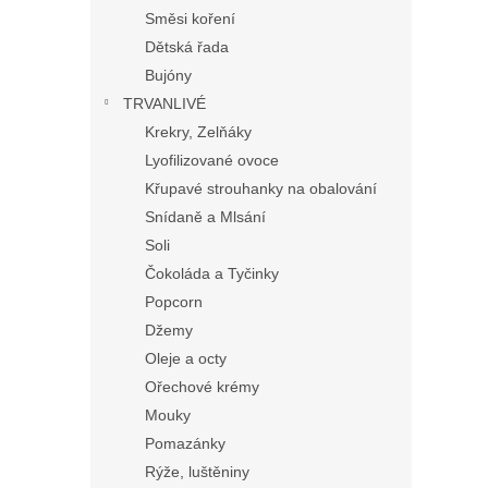
Směsi koření
Dětská řada
Bujóny
TRVANLIVÉ
Krekry, Zelňáky
Lyofilizované ovoce
Křupavé strouhanky na obalování
Snídaně a Mlsání
Soli
Čokoláda a Tyčinky
Popcorn
Džemy
Oleje a octy
Ořechové krémy
Mouky
Pomazánky
Rýže, luštěniny