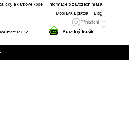
balíčky a dárkové koše
Informace o závozech masa
Doprava a platba
Blog
Přihlášení
NÁKUPNÍ
Prázdný košík
íce informací
KOŠÍK