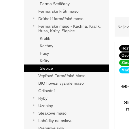
p
Farma Sedlčany
a
Farmářské krůtí maso
n
Drůbeží farmářské maso
Ř
e
a
Farmářské maso - Kachna, Králík,
Nejlev
l
Husa, Krůty, Slepice
z
e
Králík
V
n
Kachny
Roz
ý
í
Husy
Oso
p
p
Krůty
Záru
i
r
Slepice
s
o
Mra
p
Vepřové Farmářské Maso
d
r
u
BIO hovězí vyzrálé maso
o
k
Grilování
d
t
Ryby
u
ů
Sl
Uzeniny
k
m
Steakové maso
t
ů
Lahůdky na oslavu
Prémiové sýry