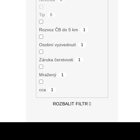
Tip
0
Rozvoz ČB do 5 km
1
Osobní vyzvednutí
1
Záruka čerstvosti
1
Mražený
1
cca
1
ROZBALIT FILTR
Z
á
p