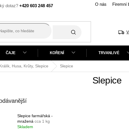
O nás
Firemní 
+420 603 248 457
V
ČAJE
KOŘENÍ
TRVANLIVÉ
álík, Husa, Krůty, Slepice
Slepice
Slepice
odávanější
Slepice farmářská -
mražená
cca 1 kg
Skladem