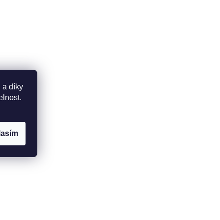
 a díky
elnost.
lasím