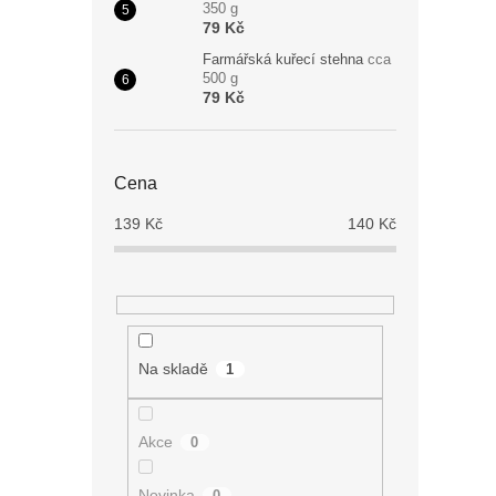
350 g
79 Kč
Farmářská kuřecí stehna
cca
500 g
79 Kč
Cena
139
Kč
140
Kč
Na skladě
1
Akce
0
Novinka
0