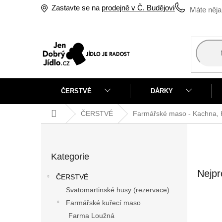
Přejít
Zastavte se na
prodejně v Č. Budějovicích
na
obsah
ČERSTVÉ
DÁRKY
Domů
ČERSTVÉ
Farmářské maso - Kachna, Kr
P
o
Přeskočit
s
Kategorie
kategorie
t
r
Nejpr
ČERSTVÉ
a
Svatomartinské husy (rezervace)
n
Farmářské kuřecí maso
n
í
Farma Loužná