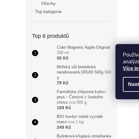
Ořechy
Top kategorie
Top 6 produktů
Cider Magnetic Apple Original
330 ml
Použív
50 Kč
analýze
Mořská sůl bretaňská
Více i
nerafinovaná DRUID 500g
500
g
79 Kč
Nast
Farmářská chlazená kuřecí
prsa – Čerstvé z českého
chovu
cca 500 g
169 Kč
BIO hovězí mleté vyzrálé
maso
cca 1 kg
249 Kč
Bylinková křupavá strouhanka