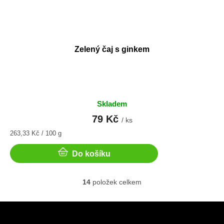
Zelený čaj s ginkem
Skladem
79 Kč
/ ks
Měrná
263,33 Kč / 100 g
cena:
Do košíku
14
položek celkem
O
v
l
Z
á
á
d