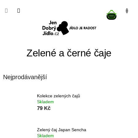
Přejít
na
NÁKUP
obsah
KOŠÍK
Zelené a černé čaje
Nejprodávanější
Kolekce zelených čajů
Skladem
79 Kč
Zelený čaj Japan Sencha
Skladem