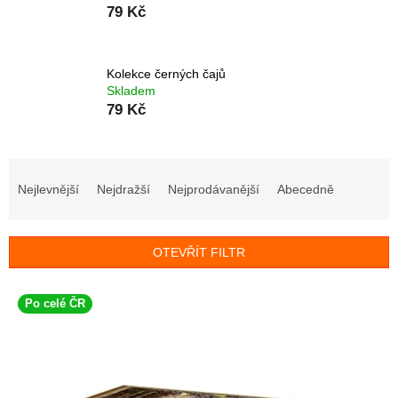
79 Kč
Kolekce černých čajů
Skladem
79 Kč
Ř
a
Nejlevnější
Nejdražší
Nejprodávanější
Abecedně
z
e
n
OTEVŘÍT FILTR
í
p
V
r
Po celé ČR
ý
o
p
d
i
u
s
k
p