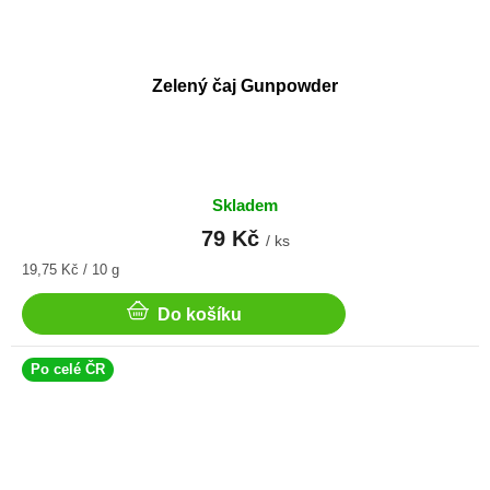
Zelený čaj Gunpowder
Skladem
79 Kč
/ ks
Měrná
19,75 Kč / 10 g
cena:
Do košíku
Po celé ČR