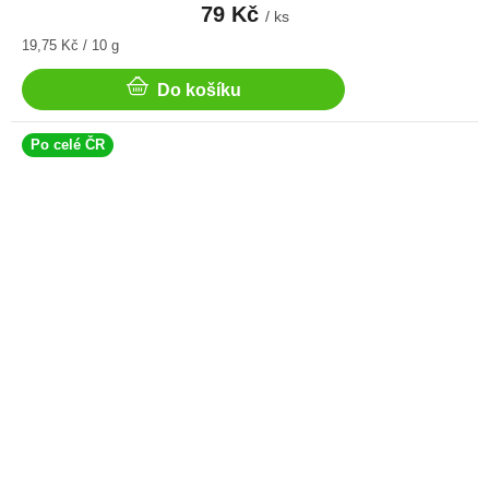
79 Kč
/ ks
Měrná
19,75 Kč / 10 g
cena:
Do košíku
Po celé ČR