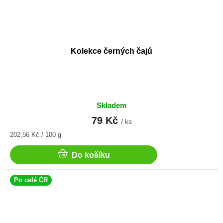
Kolekce černých čajů
Skladem
79 Kč
/ ks
Měrná
202,56 Kč / 100 g
cena:
Do košíku
Po celé ČR