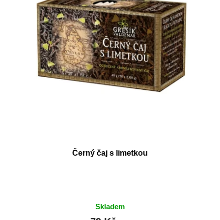
t
r
ů
o
d
u
k
t
ů
Černý čaj s limetkou
Skladem