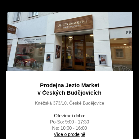
p
a
a
c
t
í
í
p
r
v
k
y
v
ý
p
i
s
u
Prodejna Jezto Market
v Českých Budějovicích
Kněžská 373/10, České Budějovice
Otevírací doba:
Po-So: 9:00 - 17:30
Ne: 10:00 - 16:00
Více o prodejně