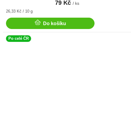
79 Kč
/ ks
Měrná
26,33 Kč / 10 g
cena:
Do košíku
Po celé ČR