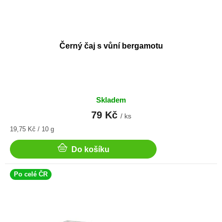
Černý čaj s vůní bergamotu
Skladem
79 Kč
/ ks
Měrná
19,75 Kč / 10 g
cena:
Do košíku
Po celé ČR