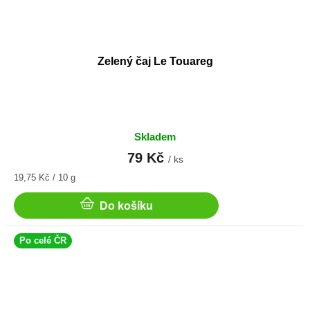
Zelený čaj Le Touareg
Skladem
79 Kč
/ ks
Měrná
19,75 Kč / 10 g
cena:
Do košíku
Po celé ČR