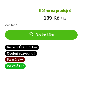
Běžně na prodejně
139 Kč
/ ks
Měrná
278 Kč / 1 l
cena:
Do košíku
Rozvoz ČB do 5 km
Osobní vyzvednutí
Farmářský
Po celé ČR