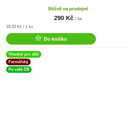
Běžně na prodejně
290 Kč
/ ks
Měrná
19,33 Kč / 1 ks
cena:
Do košíku
Vhodné pro děti
Farmářský
Po celé ČR