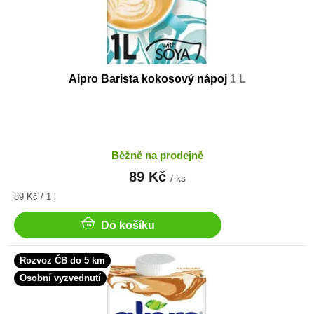
Alpro Barista kokosový nápoj
1 L
Běžně na prodejně
89 Kč
/ ks
Měrná
89 Kč / 1 l
cena:
Do košíku
Rozvoz ČB do 5 km
Osobní vyzvednutí