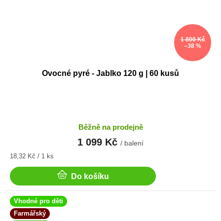
1 800 Kč
–38 %
Ovocné pyré - Jablko 120 g | 60 kusů
Běžně na prodejně
1 099 Kč
/ balení
Měrná
18,32 Kč / 1 ks
cena:
Do košíku
Vhodné pro děti
Farmářský