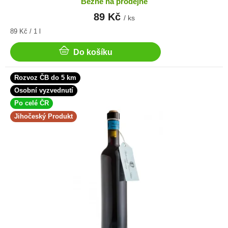
Běžně na prodejně
89 Kč
/ ks
Měrná
89 Kč / 1 l
cena:
Do košíku
Rozvoz ČB do 5 km
Osobní vyzvednutí
Po celé ČR
Jihočeský Produkt