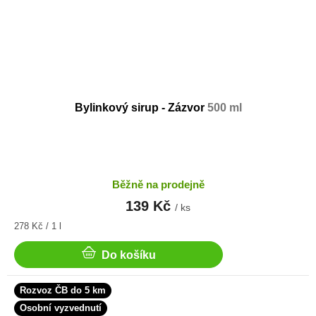
Bylinkový sirup - Zázvor
500 ml
Běžně na prodejně
139 Kč
/ ks
Měrná
278 Kč / 1 l
cena:
Do košíku
Rozvoz ČB do 5 km
Osobní vyzvednutí