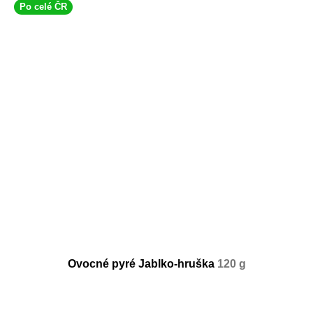
Po celé ČR
Ovocné pyré Jablko-hruška
120 g