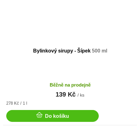
Bylinkový sirupy - Šípek
500 ml
Běžně na prodejně
139 Kč
/ ks
Měrná
278 Kč / 1 l
cena:
Do košíku