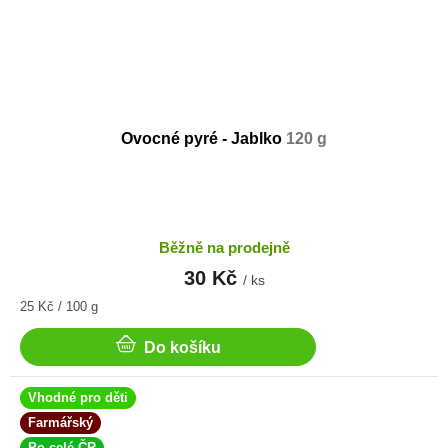
Ovocné pyré - Jablko
120 g
Běžně na prodejně
30 Kč
/ ks
Měrná
25 Kč / 100 g
cena:
Do košíku
Vhodné pro děti
Farmářský
Po celé ČR