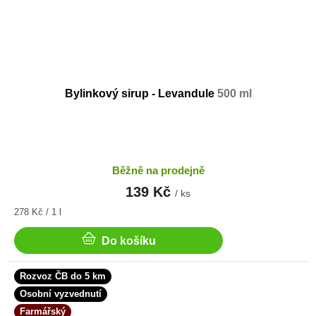
Bylinkový sirup - Levandule
500 ml
Běžně na prodejně
139 Kč
/ ks
Měrná
278 Kč / 1 l
cena:
Do košíku
Rozvoz ČB do 5 km
Osobní vyzvednutí
Farmářský