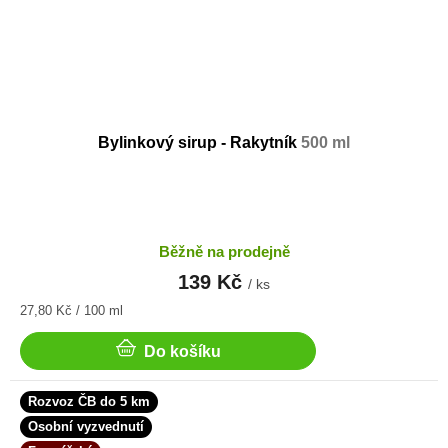
Bylinkový sirup - Rakytník
500 ml
Běžně na prodejně
139 Kč
/ ks
Měrná
27,80 Kč / 100 ml
cena:
Do košíku
Rozvoz ČB do 5 km
Osobní vyzvednutí