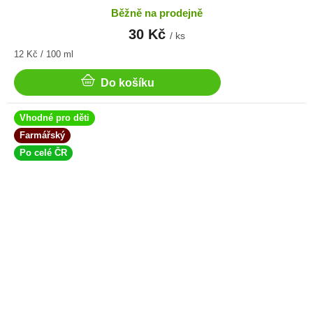
Běžně na prodejně
30 Kč
/ ks
Měrná
12 Kč / 100 ml
cena:
Do košíku
Vhodné pro děti
Farmářský
Po celé ČR