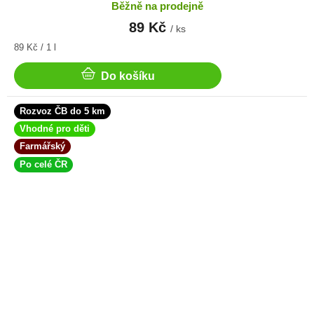
Běžně na prodejně
89 Kč
/ ks
Měrná
89 Kč / 1 l
cena:
Do košíku
Rozvoz ČB do 5 km
Vhodné pro děti
Farmářský
Po celé ČR