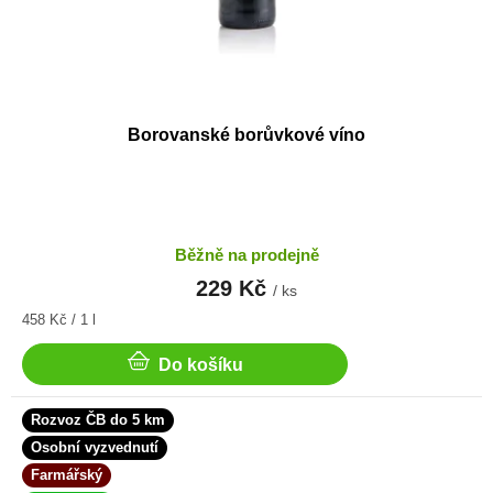
Borovanské borůvkové víno
Běžně na prodejně
229 Kč
/ ks
Měrná
458 Kč / 1 l
cena:
Do košíku
Rozvoz ČB do 5 km
Osobní vyzvednutí
Farmářský