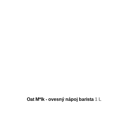
Oat M*lk - ovesný nápoj barista
1 L