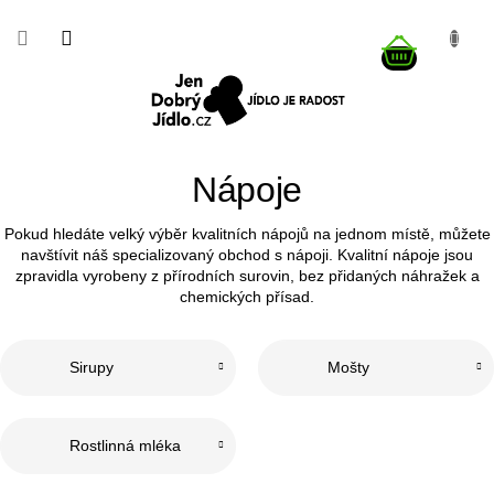
Přejít
na
NÁKUP
obsah
KOŠÍK
Nápoje
Pokud hledáte velký výběr kvalitních nápojů na jednom místě, můžete
navštívit náš specializovaný obchod s nápoji. Kvalitní nápoje jsou
zpravidla vyrobeny z přírodních surovin, bez přidaných náhražek a
chemických přísad.
Sirupy
Mošty
Rostlinná mléka