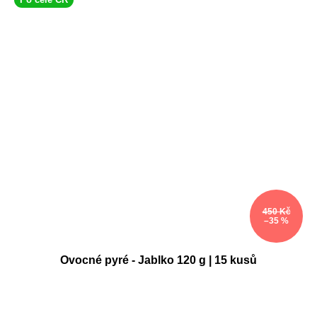
450 Kč
–35 %
Ovocné pyré - Jablko 120 g | 15 kusů