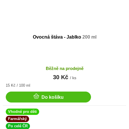
Ovocná štáva - Jablko
200 ml
Běžně na prodejně
30 Kč
/ ks
Měrná
15 Kč / 100 ml
cena:
Do košíku
Vhodné pro děti
Farmářský
Po celé ČR