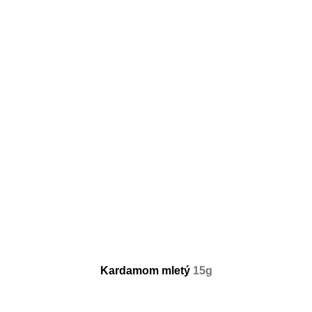
Kardamom mletý
15g