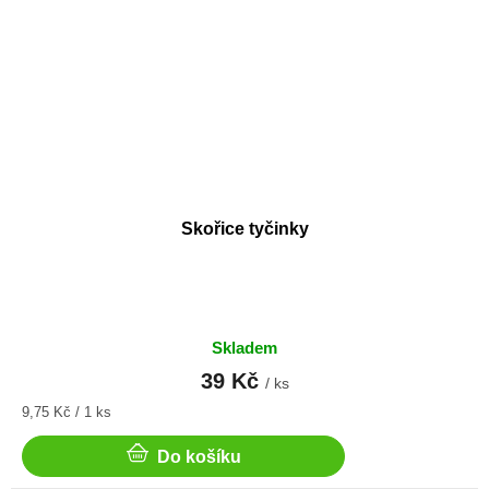
Skořice tyčinky
Skladem
39 Kč
/ ks
Měrná
9,75 Kč / 1 ks
cena:
Do košíku