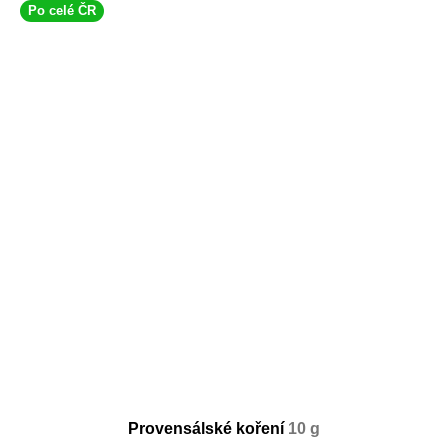
Po celé ČR
Provensálské koření
10 g