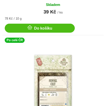
Skladem
39 Kč
/ ks
Měrná
78 Kč / 10 g
cena:
Do košíku
Po celé ČR