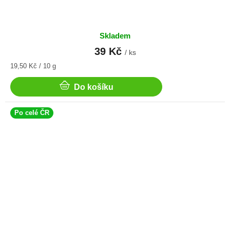
Skladem
39 Kč
/ ks
Měrná
19,50 Kč / 10 g
cena:
Do košíku
Po celé ČR