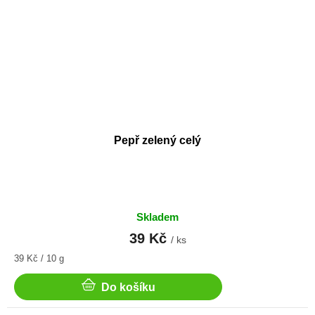
Pepř zelený celý
Skladem
39 Kč
/ ks
Měrná
39 Kč / 10 g
cena:
Do košíku