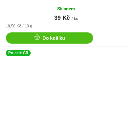
Skladem
39 Kč
/ ks
Měrná
19,50 Kč / 10 g
cena:
Do košíku
Po celé ČR