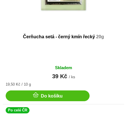
Čerňucha setá - černý kmín řecký
20g
Skladem
39 Kč
/ ks
Měrná
19,50 Kč / 10 g
cena:
Do košíku
Po celé ČR