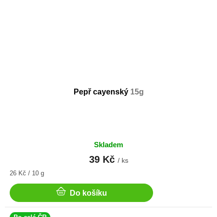
Pepř cayenský
15g
Skladem
39 Kč
/ ks
Měrná
26 Kč / 10 g
cena:
Do košíku