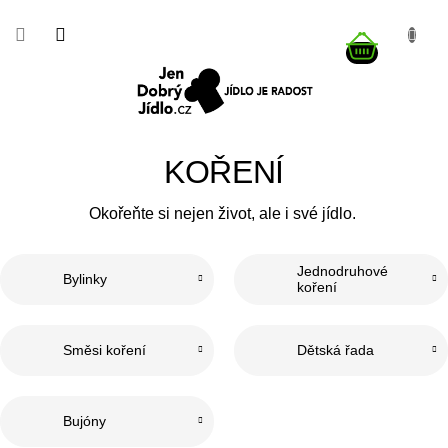
Přejít
na
NÁKUP
obsah
KOŠÍK
KOŘENÍ
Okořeňte si nejen život, ale i své jídlo.
Jednodruhové
Bylinky
koření
Směsi koření
Dětská řada
Bujóny