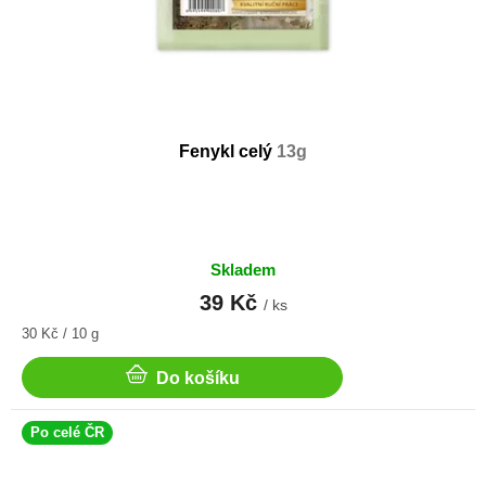
Fenykl celý
13g
Skladem
39 Kč
/ ks
Měrná
30 Kč / 10 g
cena:
Do košíku
Po celé ČR