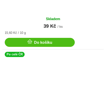
Skladem
39 Kč
/ ks
Měrná
15,60 Kč / 10 g
cena:
Do košíku
Po celé ČR