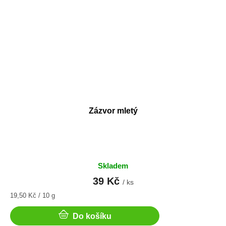
Zázvor mletý
Skladem
39 Kč
/ ks
Měrná
19,50 Kč / 10 g
cena:
Do košíku