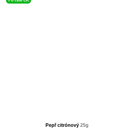
Po celé ČR
Pepř citrónový
25g