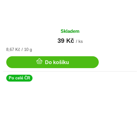
Skladem
39 Kč
/ ks
Měrná
8,67 Kč / 10 g
cena:
Do košíku
Po celé ČR