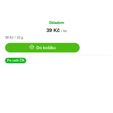
Skladem
39 Kč
/ ks
Měrná
39 Kč / 10 g
cena:
Do košíku
Po celé ČR