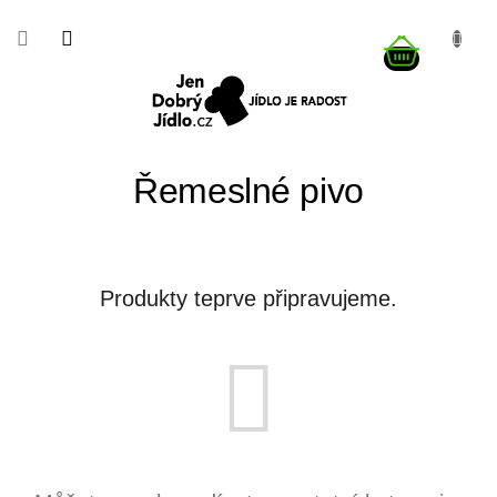
Přejít
na
NÁKUP
obsah
KOŠÍK
Řemeslné pivo
Produkty teprve připravujeme.