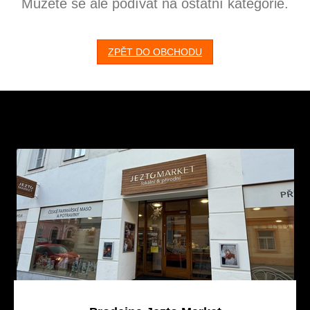
Můžete se ale podívat na ostatní kategorie.
ZPĚT DO OBCHODU
Z
á
p
a
t
í