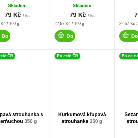
Skladem
Skladem
79 Kč
79 Kč
/ ks
/ ks
á
Měrná
Měrná
 Kč / 100 g
22,57 Kč / 100 g
22,57 Kč /
cena:
cena:
Do košíku
Do košíku
Do
celé ČR
Po celé ČR
Po celé
pavá strouhanka s
Kurkumová křupavá
Seza
čerňuchou
350 g
strouhanka
350 g
stro