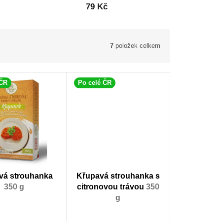
79 Kč
7
položek celkem
 ČR
Po celé ČR
vá strouhanka
Křupavá strouhanka s
350 g
citronovou trávou
350
g