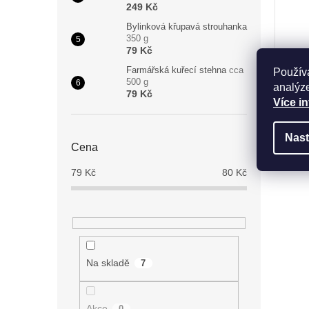
249 Kč
Bylinková křupavá strouhanka
350 g
79 Kč
Měrn
22,57
Farmářská kuřecí stehna
cca
Použív
cena:
500 g
analýze
79 Kč
Více i
Nast
Cena
79
Kč
80
Kč
Na skladě
7
Akce
0