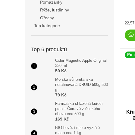
Pomazánky
Rýže, luštěniny
Ořechy
Měrn
22,57
Top kategorie
cena:
Top 6 produktů
Po 
Cider Magnetic Apple Original
330 ml
50 Kč
Mořská sůl bretaňská
nerafinovaná DRUID 500g
500
g
79 Kč
Farmářská chlazená kuřecí
prsa – Čerstvé z českého
Křu
chovu
cca 500 g
169 Kč
BIO hovězí mleté vyzrálé
maso
cca 1 kg