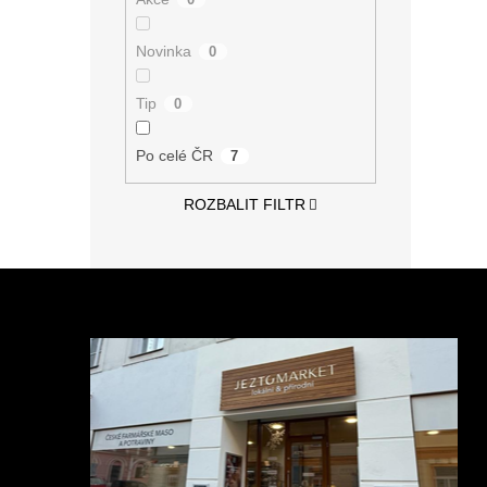
Novinka
0
Tip
0
Po celé ČR
7
ROZBALIT FILTR
Z
á
p
a
t
í