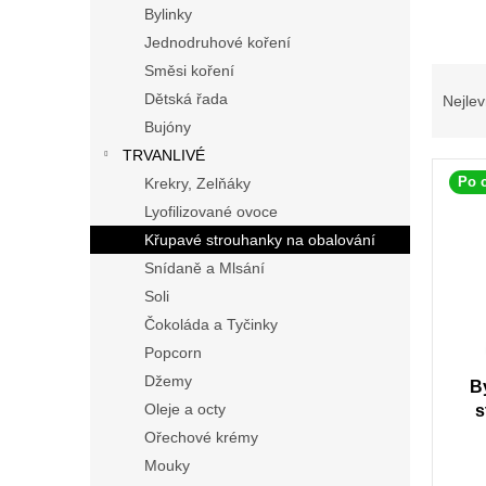
p
Bylinky
a
Jednodruhové koření
n
Směsi koření
Ř
e
a
Dětská řada
Nejlev
l
z
Bujóny
e
TRVANLIVÉ
V
n
Po 
Krekry, Zelňáky
ý
í
Lyofilizované ovoce
p
p
i
r
Křupavé strouhanky na obalování
s
o
Snídaně a Mlsání
p
d
Soli
r
u
Čokoláda a Tyčinky
o
k
Popcorn
d
t
u
Džemy
ů
B
k
Oleje a octy
s
t
Ořechové krémy
ů
Mouky