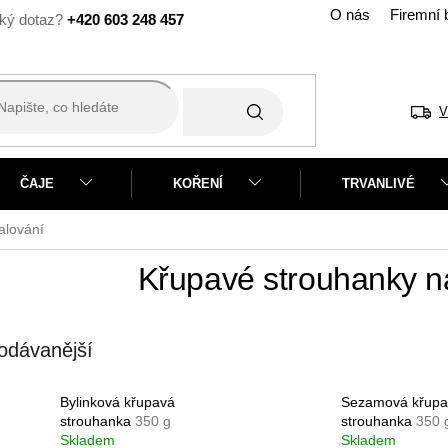
O nás
Firemní 
+420 603 248 457
V
ČAJE
KOŘENÍ
TRVANLIVÉ
alování
Křupavé strouhanky n
odávanější
Bylinková křupavá
Sezamová křupa
strouhanka
350 g
strouhanka
350 
Skladem
Skladem