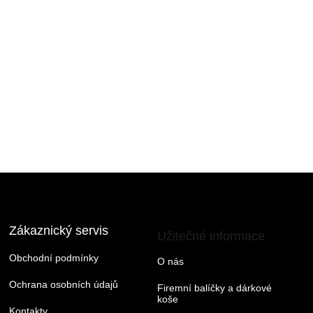
v
ý
p
i
s
u
Zákaznický servis
Užitečné informace
Obchodní podmínky
O nás
Ochrana osobních údajů
Firemní balíčky a dárkové
koše
Kontakty