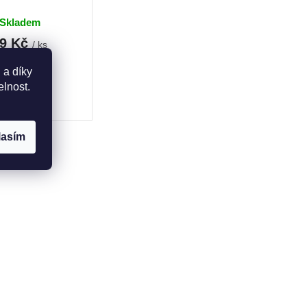
Skladem
79 Kč
/ ks
 100 g
 a díky
elnost.
 košíku
lasím