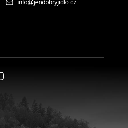
info
@
jendobryjidlo.cz