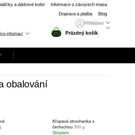
balíčky a dárkové koše
Informace o závozech masa
Doprava a platba
Blog
Přihlášení
NÁKUPNÍ
Prázdný košík
íce informací
KOŠÍK
a obalování
vá
Křupavá strouhanka s
g
čerňuchou
350 g
Skladem