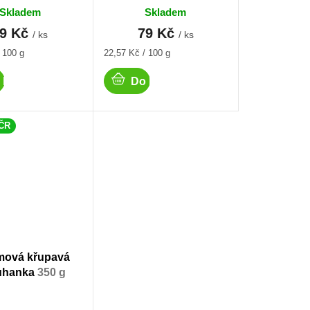
Skladem
Skladem
79 Kč
79 Kč
/ ks
/ ks
Měrná
 100 g
22,57 Kč / 100 g
cena:
 košíku
Do košíku
 ČR
mová křupavá
uhanka
350 g