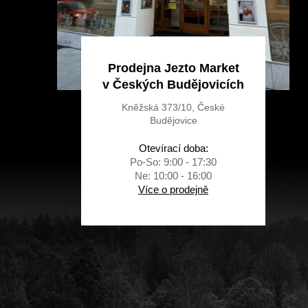
Prodejna Jezto Market
v Českých Budějovicích
Kněžská 373/10, České
Budějovice
Otevírací doba:
Po-So: 9:00 - 17:30
Ne: 10:00 - 16:00
Více o prodejně