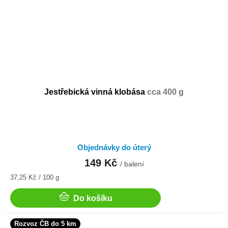
Jestřebická vinná klobása
cca 400 g
Objednávky do úterý
149 Kč
/ balení
Měrná
37,25 Kč / 100 g
cena:
Do košíku
Rozvoz ČB do 5 km