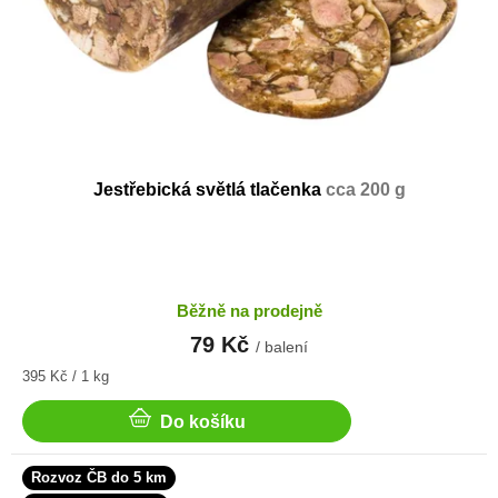
Jestřebická světlá tlačenka
cca 200 g
Běžně na prodejně
79 Kč
/ balení
Měrná
395 Kč / 1 kg
cena:
Do košíku
Rozvoz ČB do 5 km