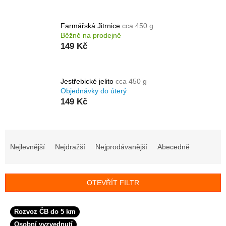
Farmářská Jitrnice
cca 450 g
Běžně na prodejně
149 Kč
Jestřebické jelito
cca 450 g
Objednávky do úterý
149 Kč
Ř
a
Nejlevnější
Nejdražší
Nejprodávanější
Abecedně
z
e
n
OTEVŘÍT FILTR
í
p
V
r
Rozvoz ČB do 5 km
ý
o
Osobní vyzvednutí