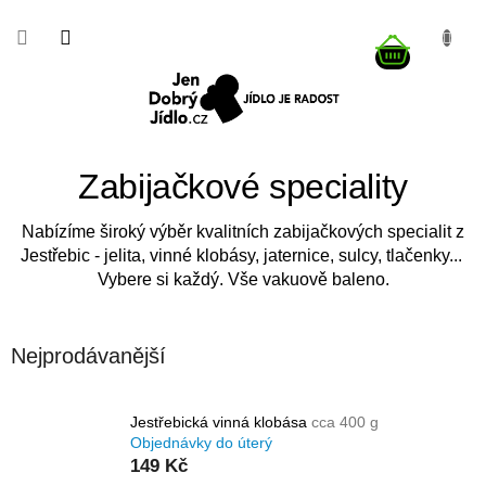
Přejít
na
NÁKUP
obsah
KOŠÍK
Zabijačkové speciality
Nabízíme široký výběr kvalitních zabijačkových specialit z
Jestřebic - jelita, vinné klobásy, jaternice, sulcy, tlačenky...
Vybere si každý. Vše vakuově baleno.
Nejprodávanější
Jestřebická vinná klobása
cca 400 g
Objednávky do úterý
149 Kč