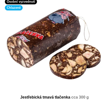
Osobní vyzvednutí
Chlazené
Jestřebická tmavá tlačenka
cca 300 g