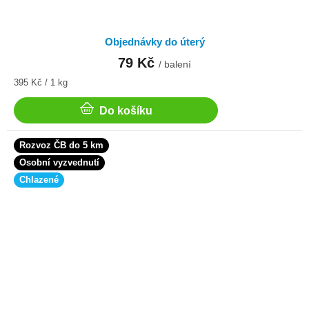
Objednávky do úterý
79 Kč
/ balení
Měrná
395 Kč / 1 kg
cena:
Do košíku
Rozvoz ČB do 5 km
Osobní vyzvednutí
Chlazené