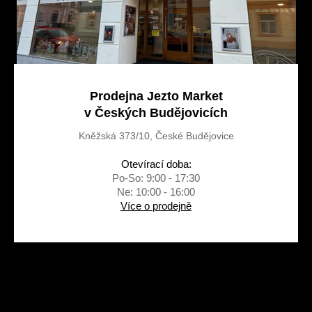
y
v
ý
p
i
s
u
Prodejna Jezto Market
v Českých Budějovicích
Kněžská 373/10, České Budějovice
Otevírací doba:
Po-So: 9:00 - 17:30
Ne: 10:00 - 16:00
Více o prodejně