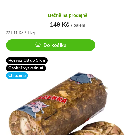
Běžně na prodejně
149 Kč
/ balení
Měrná
331,11 Kč / 1 kg
cena:
Do košíku
Rozvoz ČB do 5 km
Osobní vyzvednutí
Chlazené