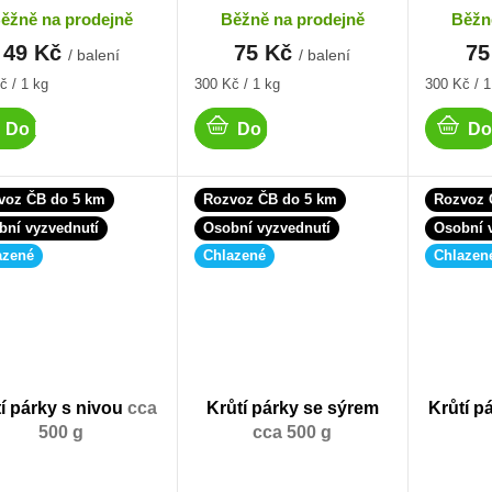
ěžně na prodejně
Běžně na prodejně
Běžn
49 Kč
75 Kč
75
/ balení
/ balení
á
Měrná
Měrná
č / 1 kg
300 Kč / 1 kg
300 Kč / 1
cena:
cena:
Do košíku
Do košíku
Do
voz ČB do 5 km
Rozvoz ČB do 5 km
Rozvoz 
bní vyzvednutí
Osobní vyzvednutí
Osobní 
azené
Chlazené
Chlazen
í párky s nivou
cca
Krůtí párky se sýrem
Krůtí p
500 g
cca 500 g