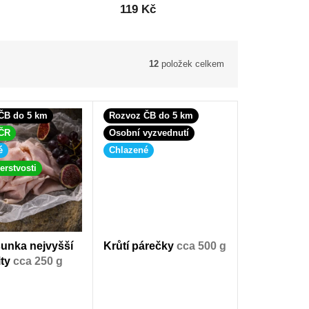
119 Kč
12
položek celkem
ČB do 5 km
Rozvoz ČB do 5 km
 ČR
Osobní vyzvednutí
é
Chlazené
erstvosti
šunka nejvyšší
Krůtí párečky
cca 500 g
ity
cca 250 g