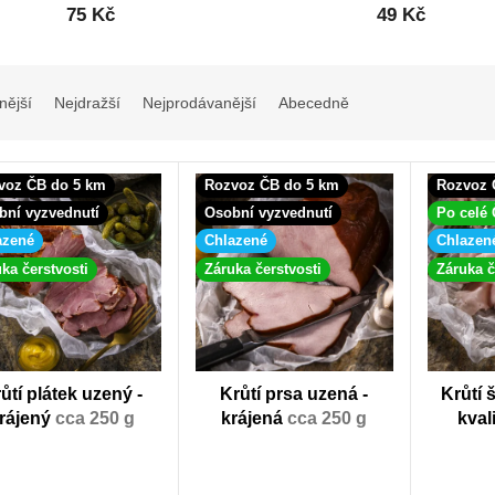
75 Kč
49 Kč
nější
Nejdražší
Nejprodávanější
Abecedně
voz ČB do 5 km
Rozvoz ČB do 5 km
Rozvoz 
bní vyzvednutí
Osobní vyzvednutí
Po celé
azené
Chlazené
Chlazen
ka čerstvosti
Záruka čerstvosti
Záruka č
ůtí plátek uzený -
Krůtí prsa uzená -
Krůtí 
rájený
cca 250 g
krájená
cca 250 g
kval