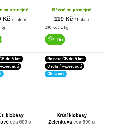
ě na prodejně
Běžně na prodejně
9 Kč
119 Kč
/ balení
/ balení
Měrná
 kg
238 Kč / 1 kg
cena:
 košíku
Do košíku
ČB do 5 km
Rozvoz ČB do 5 km
vyzvednutí
Osobní vyzvednutí
é
Chlazené
ůtí klobásy
Krůtí klobásy
kové
cca 600 g
Zelenkova
cca 600 g