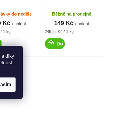
ávky do neděle
Běžně na prodejně
9 Kč
149 Kč
/ balení
/ balení
Měrná
/ 1 kg
248,33 Kč / 1 kg
cena:
 košíku
Do košíku
 a díky
elnost.
lasím