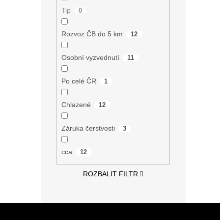
Tip
0
Rozvoz ČB do 5 km
12
Osobní vyzvednutí
11
Po celé ČR
1
Chlazené
12
Záruka čerstvosti
3
cca
12
ROZBALIT FILTR
Z
á