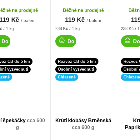
ěžně na prodejně
Běžně na prodejně
Běžn
119 Kč
119 Kč
11
/ balení
/ balení
á
Měrná
Měrná
č / 1 kg
238 Kč / 1 kg
238 Kč / 1
cena:
cena:
Do košíku
Do košíku
Do
voz ČB do 5 km
Rozvoz ČB do 5 km
Rozvoz 
bní vyzvednutí
Osobní vyzvednutí
Osobní 
azené
Chlazené
Chlazen
tí špekáčky
cca 600
Krůtí klobásy Brněnská
Kr
g
cca 600 g
Papri