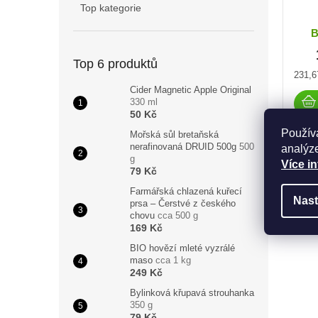
Top kategorie
B
Top 6 produktů
Měrn
231,6
cena:
Cider Magnetic Apple Original
330 ml
50 Kč
Použív
Mořská sůl bretaňská
nerafinovaná DRUID 500g
500
analýze
g
Více i
79 Kč
Farmářská chlazená kuřecí
Nast
prsa – Čerstvé z českého
chovu
cca 500 g
169 Kč
BIO hovězí mleté vyzrálé
maso
cca 1 kg
249 Kč
Bylinková křupavá strouhanka
350 g
79 Kč