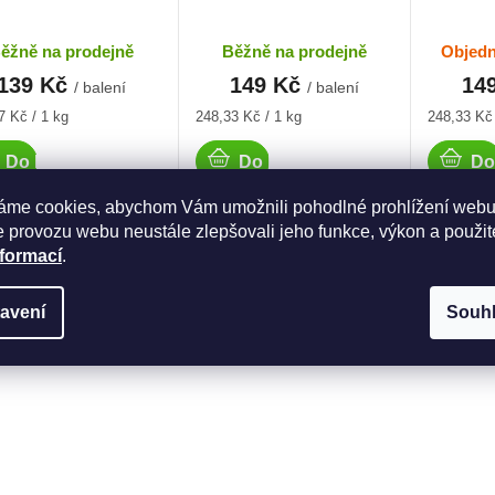
ěžně na prodejně
Běžně na prodejně
Objedn
139 Kč
149 Kč
14
/ balení
/ balení
á
Měrná
Měrná
7 Kč / 1 kg
248,33 Kč / 1 kg
248,33 Kč 
cena:
cena:
Do košíku
Do košíku
Do
áme cookies, abychom Vám umožnili pohodlné prohlížení webu
 provozu webu neustále zlepšovali jeho funkce, výkon a použit
O
nformací
.
v
l
á
avení
Souh
d
a
c
í
p
r
v
k
y