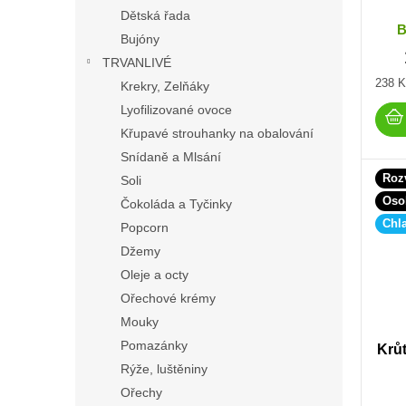
Dětská řada
B
Bujóny
TRVANLIVÉ
Měrn
238 K
Krekry, Zelňáky
cena:
Lyofilizované ovoce
Křupavé strouhanky na obalování
Snídaně a Mlsání
Roz
Soli
Oso
Čokoláda a Tyčinky
Chl
Popcorn
Džemy
Oleje a octy
Ořechové krémy
Mouky
Pomazánky
Krů
Rýže, luštěniny
Ořechy