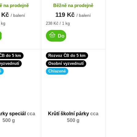
ě na prodejně
Běžně na prodejně
 Kč
119 Kč
/ balení
/ balení
Měrná
 kg
238 Kč / 1 kg
cena:
 košíku
Do košíku
ČB do 5 km
Rozvoz ČB do 5 km
vyzvednutí
Osobní vyzvednutí
é
Chlazené
árky speciál
cca
Krůtí školní párky
cca
500 g
500 g