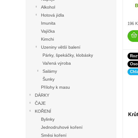
B
Alkohol
Hotová jídla
Imunita
Měrn
196 K
cena:
Vajíčka
Kimchi
Uzeniny větší balení
Párky, špekáčky, klobásky
Roz
Vařená výroba
Oso
Salámy
Chl
Šunky
Přílohy k masu
DÁRKY
ČAJE
KOŘENÍ
Krůt
Bylinky
Jednodruhové koření
Směsi koření