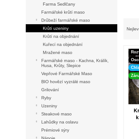
p
Farma Sedlčany
a
Farmářské krůtí maso
n
Drůbeží farmářské maso
Ř
e
a
Krůtí uzeniny
Nejlev
l
z
Krůtí na objednání
e
Kuřecí na objednání
V
n
Roz
Mražené maso
ý
í
Oso
Farmářské maso - Kachna, Králík,
p
p
Husa, Krůty, Slepice
Chl
i
r
Vepřové Farmářské Maso
s
o
Záru
p
BIO hovězí vyzrálé maso
d
r
u
Grilování
o
k
Ryby
d
t
Uzeniny
u
ů
Kr
Steakové maso
k
k
Lahůdky na oslavu
t
ů
Prémiové sýry
Nápoje