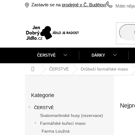
Přejít
Zastavte se na
prodejně v Č. Budějovicích
na
obsah
ČERSTVÉ
DÁRKY
Domů
ČERSTVÉ
Drůbeží farmářské maso
P
o
Přeskočit
s
Kategorie
kategorie
t
r
Nejpr
ČERSTVÉ
a
Svatomartinské husy (rezervace)
n
Farmářské kuřecí maso
n
í
Farma Loužná