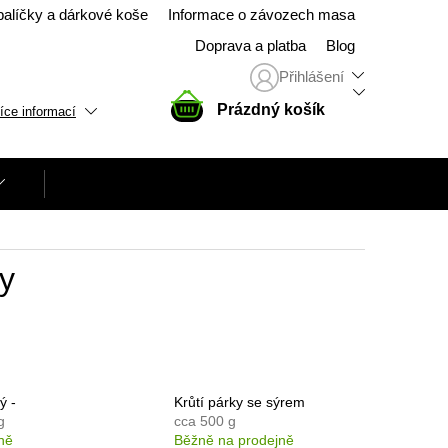
balíčky a dárkové koše
Informace o závozech masa
Doprava a platba
Blog
Přihlášení
NÁKUPNÍ
Prázdný košík
íce informací
KOŠÍK
ny
ý -
Krůtí párky se sýrem
g
cca 500 g
ně
Běžně na prodejně