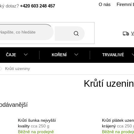
O nás
Firemní 
+420 603 248 457
V
ČAJE
KOŘENÍ
TRVANLIVÉ
Krůtí uzeniny
Krůtí uzeni
odávanější
Krůtí šunka nejvyšší
Krůtí plátek uzen
kvality
cca 250 g
krájený
cca 250 
Běžně na prodejně
Běžně na prodej