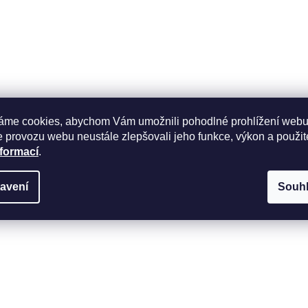
k
y
v
ý
p
i
s
u
áme cookies, abychom Vám umožnili pohodlné prohlížení webu
 provozu webu neustále zlepšovali jeho funkce, výkon a použit
nformací
.
avení
Souh