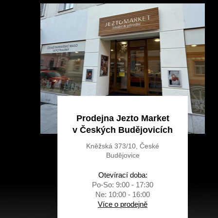
a
t
í
Prodejna Jezto Market
v Českých Budějovicích
Kněžská 373/10, České
Budějovice
Otevírací doba:
Po-So: 9:00 - 17:30
Ne: 10:00 - 16:00
Více o prodejně