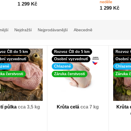
neděle
1 299 Kč
1 299 Kč
nější
Nejdražší
Nejprodávanější
Abecedně
voz ČB do 5 km
Rozvoz ČB do 5 km
Rozvoz 
bní vyzvednutí
Osobní vyzvednutí
Osobní 
azené
Chlazené
Chlazen
ka čerstvosti
Záruka čerstvosti
Záruka č
tí půlka
cca 3,5 kg
Krůta celá
cca 7 kg
Krůta 