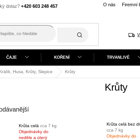
O nás
Firemní 
+420 603 248 457
V
ČAJE
KOŘENÍ
TRVANLIVÉ
álík, Husa, Krůty, Slepice
Krůty
Krůty
odávanější
Krůta celá bez d
Krůta celá
cca 7 kg
cca 7 kg
Objednávky do
Objednávky do
neděle a úterý