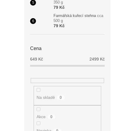
350 g
79 Kč
Farmářská kuřecí stehna
cca
500 g
79 Kč
Cena
649
Kč
2499
Kč
Na skladě
0
Akce
0
Novinka
0