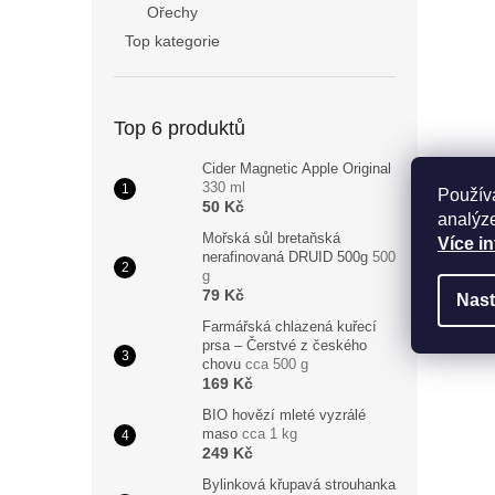
Ořechy
Top kategorie
Top 6 produktů
Cider Magnetic Apple Original
330 ml
Použív
50 Kč
analýze
Mořská sůl bretaňská
Více i
nerafinovaná DRUID 500g
500
g
79 Kč
Nast
Farmářská chlazená kuřecí
prsa – Čerstvé z českého
chovu
cca 500 g
169 Kč
BIO hovězí mleté vyzrálé
maso
cca 1 kg
249 Kč
Bylinková křupavá strouhanka