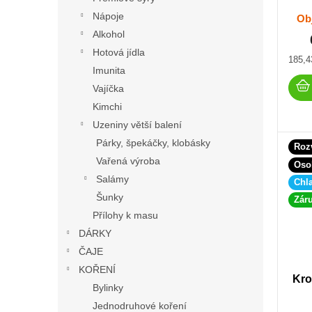
Nápoje
Ob
Alkohol
Hotová jídla
Měrn
185,4
Imunita
cena:
Vajíčka
Kimchi
Uzeniny větší balení
Párky, špekáčky, klobásky
Roz
Vařená výroba
Oso
Salámy
Chl
Šunky
Záru
Přílohy k masu
DÁRKY
ČAJE
KOŘENÍ
Kro
Bylinky
Jednodruhové koření