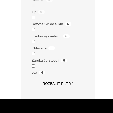
Tip
0
Rozvoz ČB do 5 km
6
Osobní vyzvednutí
6
Chlazené
6
Záruka čerstvosti
6
cca
4
ROZBALIT FILTR
Z
á
p