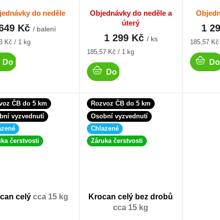
jednávky do neděle
Objednávky do neděle a
Objedn
úterý
649 Kč
1 2
/ balení
1 299 Kč
/ ks
á
Měrná
3 Kč / 1 kg
185,57 Kč 
cena:
Měrná
185,57 Kč / 1 kg
cena:
Do košíku
Do
Do košíku
voz ČB do 5 km
Rozvoz ČB do 5 km
bní vyzvednutí
Osobní vyzvednutí
azené
Chlazené
ka čerstvosti
Záruka čerstvosti
can celý
cca 15 kg
Krocan celý bez drobů
cca 15 kg