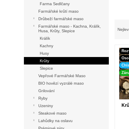
p
Farma Sedlčany
a
Farmářské krůtí maso
n
Drůbeží farmářské maso
e
Ř
Farmářské maso - Kachna, Králík,
l
a
Nejlev
Husa, Krůty, Slepice
z
Králík
e
Kachny
V
n
Roz
ý
í
Husy
Oso
p
p
Krůty
Chl
i
r
Slepice
s
o
Záru
Vepřové Farmářské Maso
p
d
BIO hovězí vyzrálé maso
r
u
Grilování
o
k
d
t
Ryby
u
ů
Krů
Uzeniny
k
Steakové maso
t
Lahůdky na oslavu
ů
Prémiové sýry