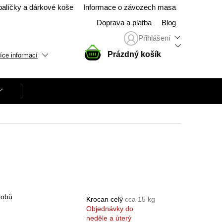
balíčky a dárkové koše
Informace o závozech masa
Doprava a platba
Blog
Přihlášení
NÁKUPNÍ
Prázdný košík
íce informací
KOŠÍK
robů
Krocan celý
cca 15 kg
Objednávky do
neděle a úterý