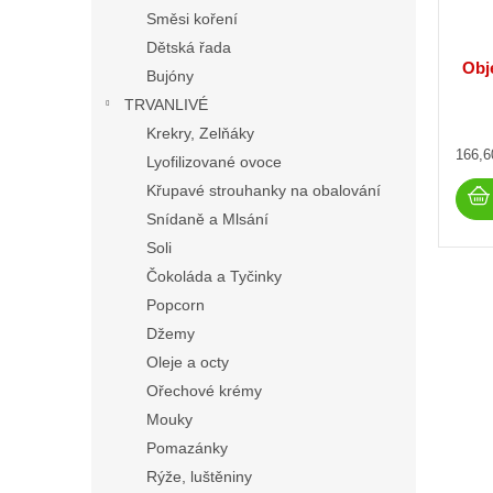
Směsi koření
Dětská řada
Obj
Bujóny
TRVANLIVÉ
Krekry, Zelňáky
Měrn
166,6
Lyofilizované ovoce
cena:
Křupavé strouhanky na obalování
Snídaně a Mlsání
Soli
Čokoláda a Tyčinky
Popcorn
Džemy
Oleje a octy
Ořechové krémy
Mouky
Pomazánky
Rýže, luštěniny