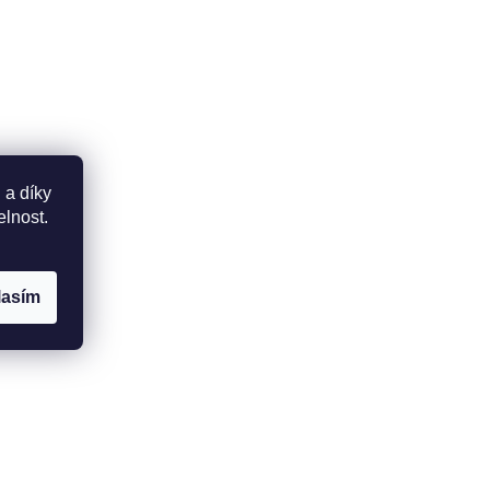
 a díky
elnost.
lasím