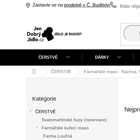
Přejít
Zastavte se na
prodejně v Č. Budějovicích
na
obsah
ČERSTVÉ
DÁRKY
Domů
ČERSTVÉ
Farmářské maso - Kachna, Kr
P
o
Přeskočit
s
Kategorie
kategorie
t
r
Nejpr
ČERSTVÉ
a
Svatomartinské husy (rezervace)
n
Farmářské kuřecí maso
n
í
Farma Loužná