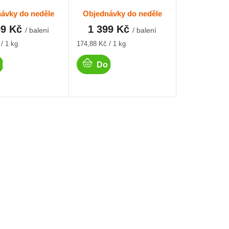
ávky do neděle
Objednávky do neděle
99 Kč
1 399 Kč
/ balení
/ balení
Měrná
/ 1 kg
174,88 Kč / 1 kg
cena:
 košíku
Do košíku