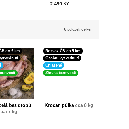
2 499 Kč
6
položek celkem
ČB do 5 km
Rozvoz ČB do 5 km
vyzvednutí
Osobní vyzvednutí
é
Chlazené
erstvosti
Záruka čerstvosti
celá bez drobů
Krocan půlka
cca 8 kg
cca 7 kg