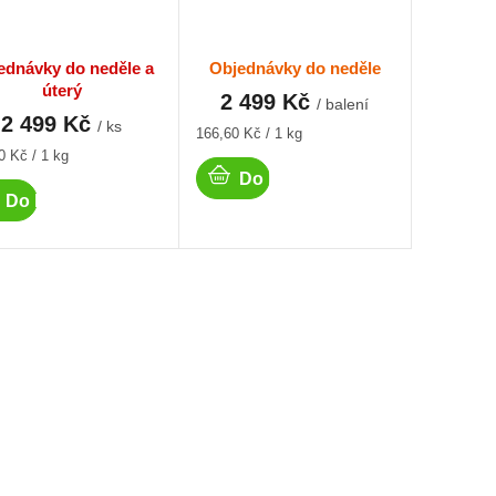
ednávky do neděle a
Objednávky do neděle
úterý
2 499 Kč
/ balení
2 499 Kč
/ ks
Měrná
166,60 Kč / 1 kg
cena:
á
0 Kč / 1 kg
Do košíku
Do košíku
O
v
l
á
d
a
c
í
p
r
v