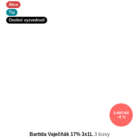
Akce
Tip
Osobní vyzvednutí
1 497 Kč
–8 %
Bartida Vaječňák 17% 3x1L
3 kusy