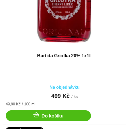
Bartida Griotka 20% 1x1L
Na objednávku
499 Kč
/ ks
Měrná
49,90 Kč / 100 ml
cena:
Do košíku