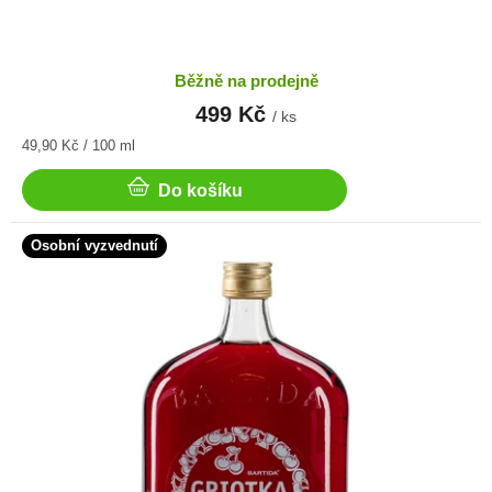
Běžně na prodejně
499 Kč
/ ks
Měrná
49,90 Kč / 100 ml
cena:
Do košíku
Osobní vyzvednutí