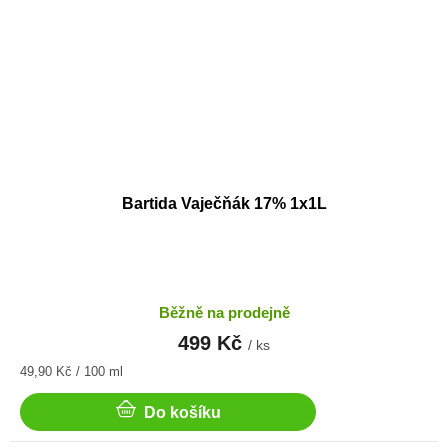
Bartida Vaječňák 17% 1x1L
Běžně na prodejně
499 Kč
/ ks
Měrná
49,90 Kč / 100 ml
cena:
Do košíku