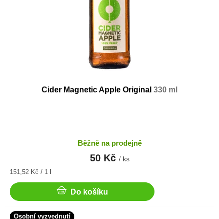
ů
Cider Magnetic Apple Original
330 ml
Běžně na prodejně
50 Kč
/ ks
Měrná
151,52 Kč / 1 l
cena:
Do košíku
Osobní vyzvednutí