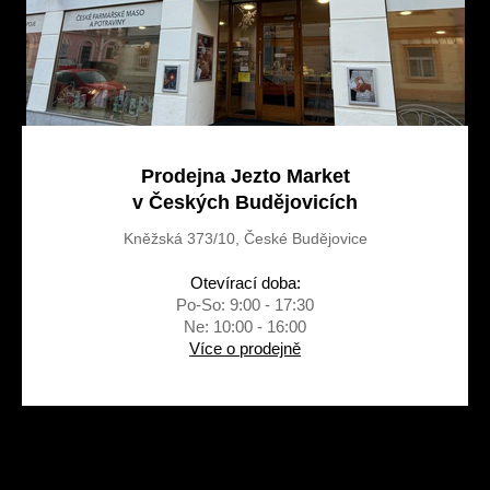
k
y
v
ý
p
i
s
u
Prodejna Jezto Market
v Českých Budějovicích
Kněžská 373/10, České Budějovice
Otevírací doba:
Po-So: 9:00 - 17:30
Ne: 10:00 - 16:00
Více o prodejně