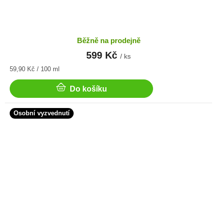
Běžně na prodejně
599 Kč
/ ks
Měrná
59,90 Kč / 100 ml
cena:
Do košíku
Osobní vyzvednutí