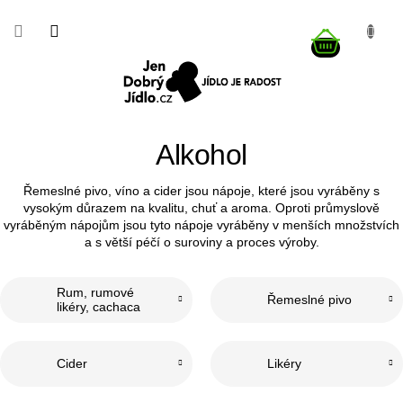
Přejít
na
NÁKUP
obsah
KOŠÍK
Alkohol
Řemeslné pivo, víno a cider jsou nápoje, které jsou vyráběny s
vysokým důrazem na kvalitu, chuť a aroma. Oproti průmyslově
vyráběným nápojům jsou tyto nápoje vyráběny v menších množstvích
a s větší péčí o suroviny a proces výroby.
Rum, rumové
Řemeslné pivo
likéry, cachaca
Cider
Likéry