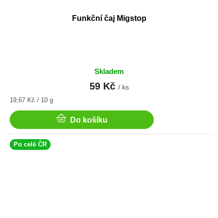
Funkční čaj Migstop
Skladem
59 Kč
/ ks
Měrná
19,67 Kč / 10 g
cena:
Do košíku
Po celé ČR