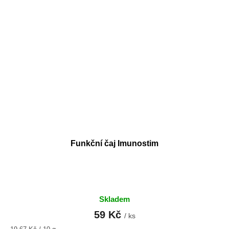
Funkční čaj Imunostim
Skladem
59 Kč
/ ks
Měrná