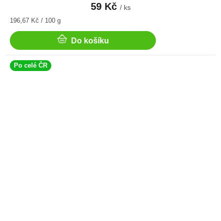
59 Kč
/ ks
Měrná
196,67 Kč / 100 g
cena:
Do košíku
Po celé ČR