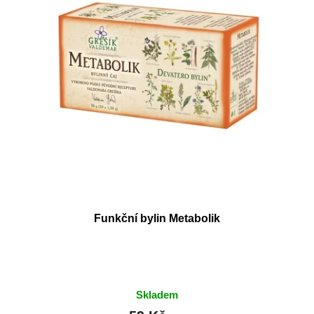
t
r
ů
o
d
u
k
t
ů
Funkční bylin Metabolik
Skladem