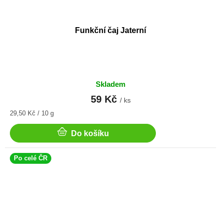
Funkční čaj Jaterní
Skladem
59 Kč
/ ks
Měrná
29,50 Kč / 10 g
cena:
Do košíku
Po celé ČR