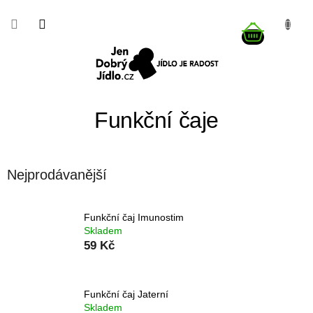
Přejít
na
NÁKUP
obsah
KOŠÍK
Funkční čaje
Nejprodávanější
Funkční čaj Imunostim
Skladem
59 Kč
Funkční čaj Jaterní
Skladem