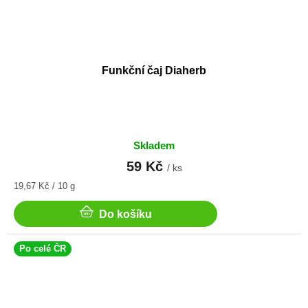
Funkční čaj Diaherb
Skladem
59 Kč
/ ks
Měrná
19,67 Kč / 10 g
cena:
Do košíku
Po celé ČR