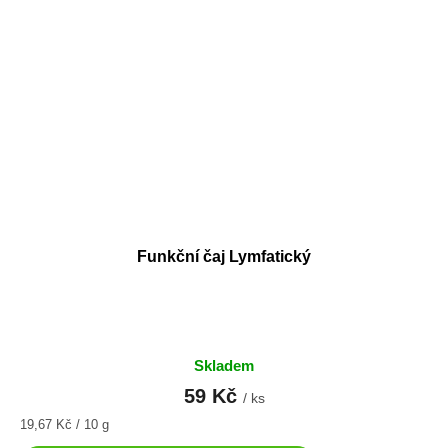
Funkční čaj Lymfatický
Skladem
59 Kč
/ ks
Měrná
19,67 Kč / 10 g
cena: