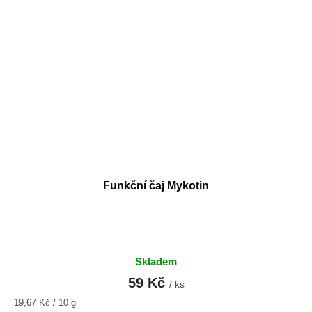
Funkční čaj Mykotin
Skladem
59 Kč
/ ks
Měrná
19,67 Kč / 10 g