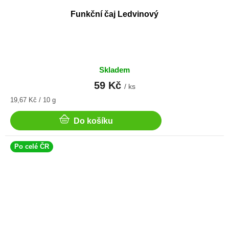
Funkční čaj Ledvinový
Skladem
59 Kč
/ ks
Měrná
19,67 Kč / 10 g
cena:
Do košíku
Po celé ČR