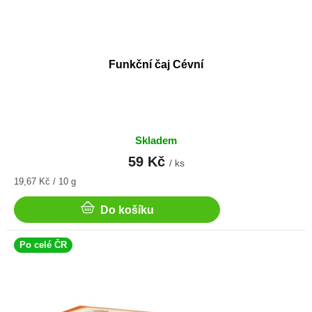
Funkční čaj Cévní
Skladem
59 Kč
/ ks
Měrná
19,67 Kč / 10 g
cena:
Do košíku
Po celé ČR