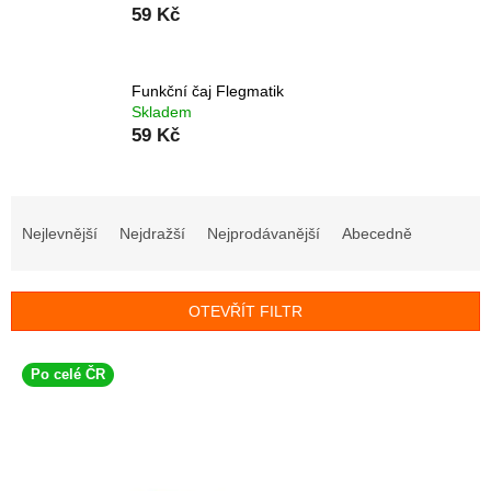
59 Kč
Funkční čaj Flegmatik
Skladem
59 Kč
Ř
a
Nejlevnější
Nejdražší
Nejprodávanější
Abecedně
z
e
n
OTEVŘÍT FILTR
í
p
V
r
Po celé ČR
ý
o
p
d
i
u
s
k
p