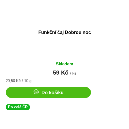
Funkční čaj Dobrou noc
Skladem
59 Kč
/ ks
Měrná
29,50 Kč / 10 g
cena:
Do košíku
Po celé ČR