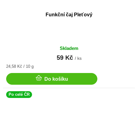
Funkční čaj Pleťový
Skladem
59 Kč
/ ks
Měrná
24,58 Kč / 10 g
cena:
Do košíku
Po celé ČR