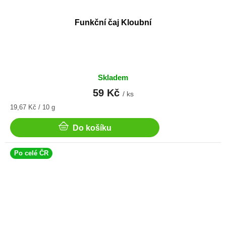
Funkční čaj Kloubní
Skladem
59 Kč
/ ks
Měrná
19,67 Kč / 10 g
cena:
Do košíku
Po celé ČR