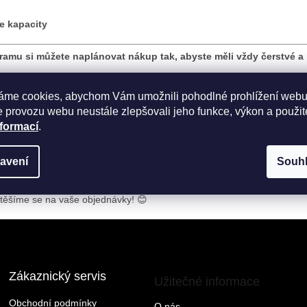
le kapacity
mu si můžete naplánovat nákup tak, abyste měli vždy čerstvé a 
návky:
áme cookies, abychom Vám umožnili pohodlné prohlížení webu
 provozu webu neustále zlepšovali jeho funkce, výkon a použit
nformací
.
fo@jendobryjidlo.cz
avení
Souh
těšíme se na vaše objednávky! 😊
Zákaznický servis
Užitečné informace
Obchodní podmínky
O nás