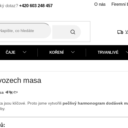
O nás
Firemní 
+420 603 248 457
V
ČAJE
KOŘENÍ
TRVANLIVÉ
ávozech masa
sa
🥩🐔🐟
ta jsou klíčové. Proto jsme vytvořili
pečlivý harmonogram dodávek m
by.
ů: