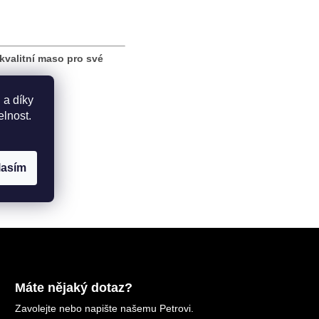
kvalitní maso pro své
 a díky
elnost.
lasím
Máte nějaký dotaz?
Zavolejte nebo napište našemu Petrovi.