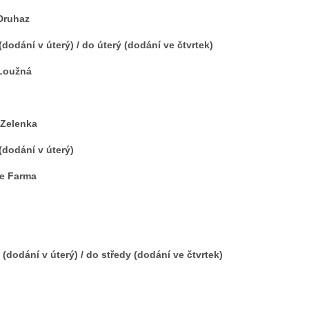
Druhaz
dodání v úterý) / do úterý (dodání ve čtvrtek)
 Loužná
 Zelenka
(dodání v úterý)
še Farma
 (dodání v úterý) / do středy (dodání ve čtvrtek)