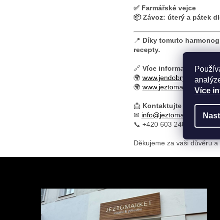
✅ Farmářské vejce
📦 Závoz: úterý a pátek d
📍
Díky tomuto harmonogra
recepty.
🔗
Více informací a objed
Použív
🌍
www.jendobryjidlo.cz
analýze
🌍
www.jeztomarket.cz
Více i
📩
Kontaktujte nás:
✉
info@jeztomarket.cz
|
in
Nast
📞 +420 603 248 457
Děkujeme za vaši důvěru a 
Z
á
p
a
t
í