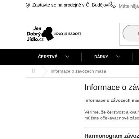
Přejít
Zastavte se na
prodejně v Č. Budějovicích
na
obsah
ČERSTVÉ
DÁRKY
Domů
Informace o závozech masa
Informace o z
Informace o závozech ma
Věříme, že čerstvost a kvali
můžete očekávat nové záso
Harmonogram závoz