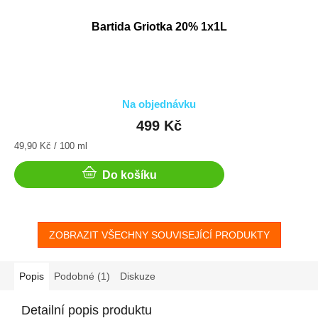
Bartida Griotka 20% 1x1L
Na objednávku
499 Kč
Měrná
49,90 Kč / 100 ml
cena:
Do košíku
ZOBRAZIT VŠECHNY SOUVISEJÍCÍ PRODUKTY
Popis
Podobné (1)
Diskuze
Detailní popis produktu