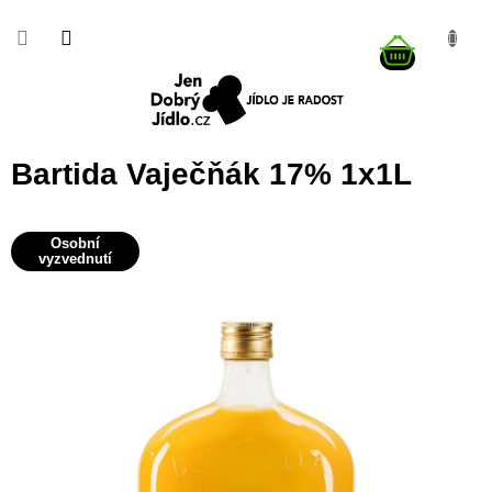
Přejít
na
NÁKUP
obsah
KOŠÍK
Bartida Vaječňák 17% 1x1L
Osobní
vyzvednutí