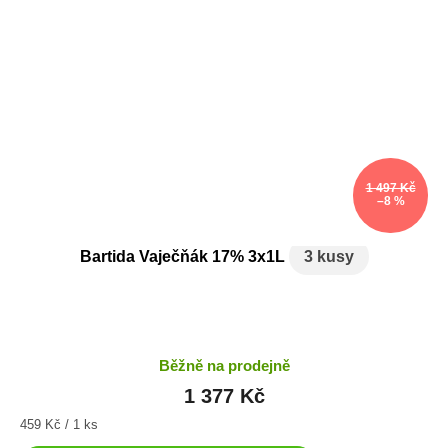
1 497 Kč
–8 %
Bartida Vaječňák 17% 3x1L
3 kusy
Běžně na prodejně
1 377 Kč
Měrná
459 Kč / 1 ks
cena: