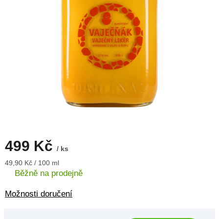
499 Kč
/ ks
Měrná
49,90 Kč / 100 ml
cena:
Běžně na prodejně
Možnosti doručení