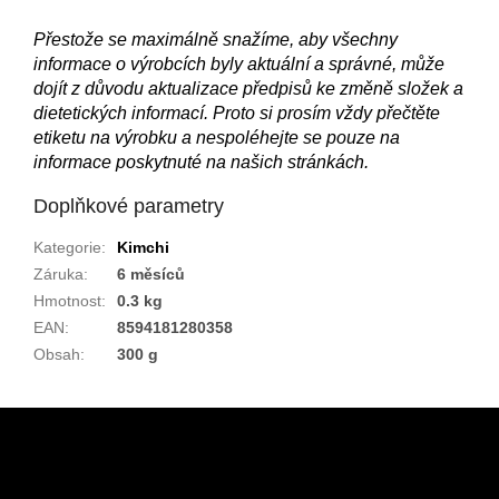
Přestože se maximálně snažíme, aby všechny
informace o výrobcích byly aktuální a správné, může
dojít z důvodu aktualizace předpisů ke změně složek a
dietetických informací. Proto si prosím vždy přečtěte
etiketu na výrobku a nespoléhejte se pouze na
informace poskytnuté na našich stránkách.
Doplňkové parametry
Kategorie
:
Kimchi
Záruka
:
6 měsíců
Hmotnost
:
0.3 kg
EAN
:
8594181280358
Obsah
:
300 g
Z
á
p
a