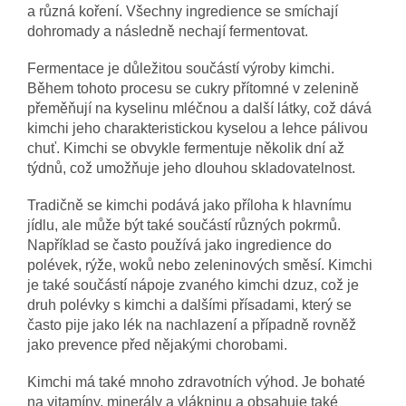
a různá koření. Všechny ingredience se smíchají
dohromady a následně nechají fermentovat.
Fermentace je důležitou součástí výroby kimchi.
Během tohoto procesu se cukry přítomné v zelenině
přeměňují na kyselinu mléčnou a další látky, což dává
kimchi jeho charakteristickou kyselou a lehce pálivou
chuť. Kimchi se obvykle fermentuje několik dní až
týdnů, což umožňuje jeho dlouhou skladovatelnost.
Tradičně se kimchi podává jako příloha k hlavnímu
jídlu, ale může být také součástí různých pokrmů.
Například se často používá jako ingredience do
polévek, rýže, woků nebo zeleninových směsí. Kimchi
je také součástí nápoje zvaného kimchi dzuz, což je
druh polévky s kimchi a dalšími přísadami, který se
často pije jako lék na nachlazení a případně rovněž
jako prevence před nějakými chorobami.
Kimchi má také mnoho zdravotních výhod. Je bohaté
na vitamíny, minerály a vlákninu a obsahuje také