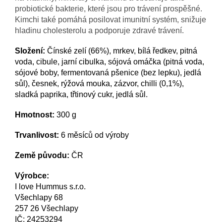
probiotické bakterie, které jsou pro trávení prospěšné.
Kimchi také pomáhá posilovat imunitní systém, snižuje
hladinu cholesterolu a podporuje zdravé trávení.
Složení:
Čínské zelí (66%), mrkev, bílá ředkev, pitná
voda, cibule, jarní cibulka, sójová omáčka (pitná voda,
sójové boby, fermentovaná pšenice (bez lepku), jedlá
sůl), česnek, rýžová mouka, zázvor, chilli (0,1%),
sladká paprika, třtinový cukr, jedlá sůl.
Hmotnost:
300 g
Trvanlivost:
6 měsíců od výroby
Země původu:
ČR
Výrobce:
I love Hummus s.r.o.
Všechlapy 68
257 26 Všechlapy
IČ: 24253294