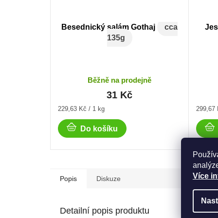
Besednický salám Gothaj
cca
Je
135g
Běžně na prodejně
31 Kč
Měrná
Měrná
229,63 Kč / 1 kg
299,67 
cena:
cena:
Do košíku
Použív
analýze
Více i
Popis
Diskuze
Nast
Detailní popis produktu