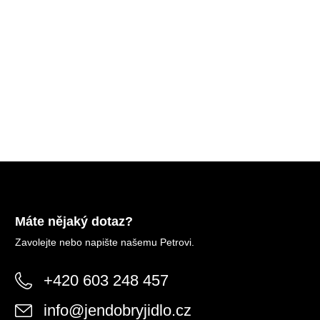
Máte nějaký dotaz?
Zavolejte nebo napište našemu Petrovi.
+420 603 248 457
info
@
jendobryjidlo.cz