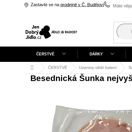
Přejít
Zastavte se na
prodejně v Č. Budějovicích
na
obsah
ČERSTVÉ
DÁRKY
Domů
ČERSTVÉ
Uzeniny větší balení
S
Besednická Šunka nejvyš