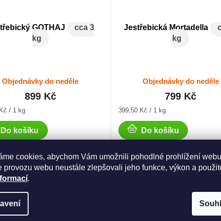
střebický GOTHAJ
cca 3
Jestřebická Mortadella
kg
kg
Objednávky do neděle
Objednávky do neděle
899 Kč
799 Kč
Měrná
Kč / 1 kg
399,50 Kč / 1 kg
cena:
Do košíku
Do košíku
áme cookies, abychom Vám umožnili pohodlné prohlížení webu
 provozu webu neustále zlepšovali jeho funkce, výkon a použit
nformací
.
avení
Souh
Dop