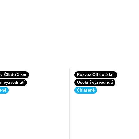
z ČB do 5 km
Rozvoz ČB do 5 km
í vyzvednutí
Osobní vyzvednutí
ené
Chlazené