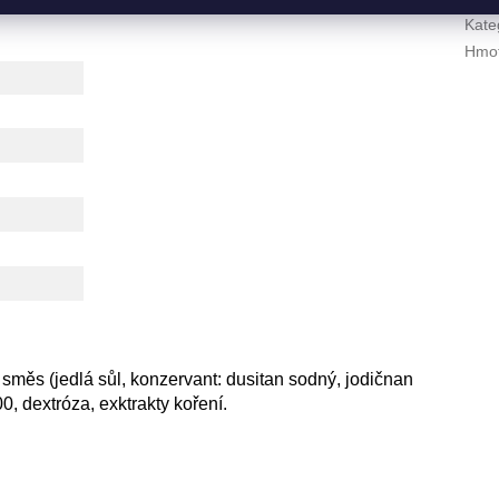
Kate
Hmot
směs (jedlá sůl, konzervant: dusitan sodný, jodičnan
00, dextróza, exktrakty koření.