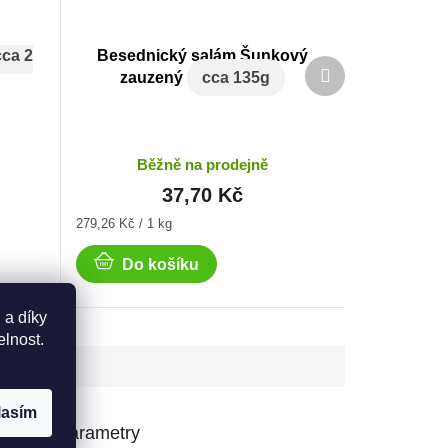
cca 2
Besednický salám Šunkový
Další
zauzený
cca 135g
produkt
Běžně na prodejně
37,70 Kč
Měrná
279,26 Kč / 1 kg
cena:
Do košíku
 a díky
elnost.
lasím
lňkové parametry