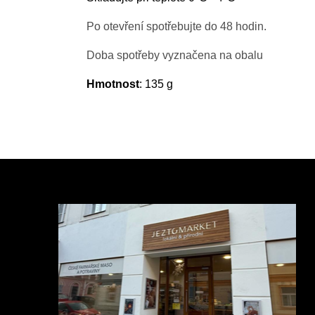
Po otevření spotřebujte do 48 hodin.
Doba spotřeby vyznačena na obalu
Hmotnost
: 135 g
Z
á
p
a
t
í