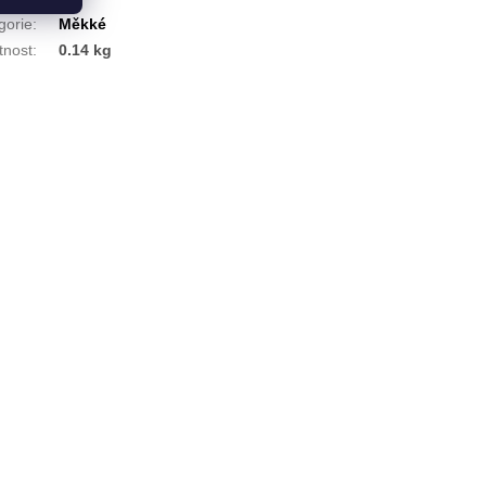
gorie
:
Měkké
nost
:
0.14 kg