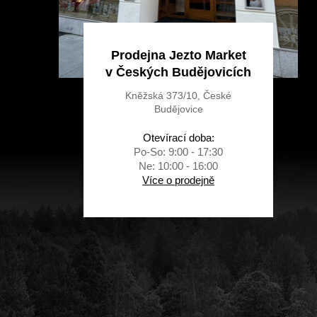
Prodejna Jezto Market
v Českých Budějovicích
Kněžská 373/10, České
Budějovice
Otevírací doba:
Po-So: 9:00 - 17:30
Ne: 10:00 - 16:00
Více o prodejně