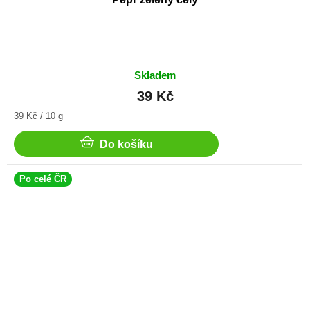
Skladem
39 Kč
Měrná
39 Kč / 10 g
cena:
Do košíku
Po celé ČR