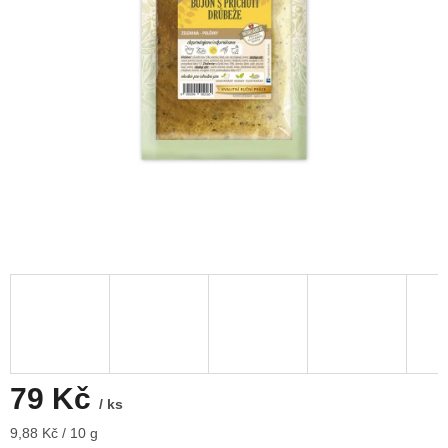
79 Kč
/ ks
Měrná
9,88 Kč / 10 g