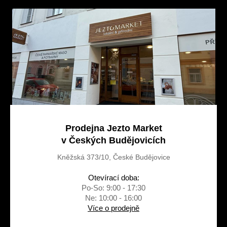
a
t
í
Prodejna Jezto Market
v Českých Budějovicích
Kněžská 373/10, České Budějovice
Otevírací doba:
Po-So: 9:00 - 17:30
Ne: 10:00 - 16:00
Více o prodejně