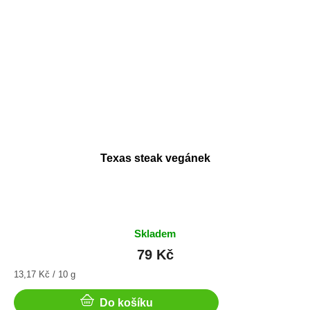
Texas steak vegánek
Skladem
79 Kč
Měrná
13,17 Kč / 10 g
cena:
Do košíku