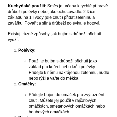
Kuchyňské použití:
Směs
je určena k rychlé přípravě
drůbeží polévky nebo jako ochucovadlo. 2 lžíce
základu na 1 l vody (dle chuti) přidat zeleninu a
zavářku. Povařit a silná drůbeží polévka je hotová.
Existují různé způsoby, jak bujón s drůbeží příchutí
využít:
Polévky:
Použijte bujón s drůbeží příchutí jako
základ pro kuřecí nebo krůtí polévky.
Přidejte k němu nakrájenou zeleninu, nudle
nebo rýži a vařte do měkka.
Omáčky:
Přidejte bujón do omáček pro zvýraznění
chuti. Můžete jej použít v rajčatových
omáčkách, smetanových omáčkách nebo
houbových omáčkách.