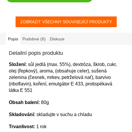
ZOBRAZIT VŠECHNY SOUVISEJÍCÍ PRODUKTY
Popis
Podobné (6)
Diskuze
Detailní popis produktu
Složení:
sůl jedlá (max. 55%), dextróza, škrob, cukr,
olej (řepkový), aroma, (obsahuje celer), sušená
zelenina (česnek, mrkev, petrželová nať), barvivo
(riboflavin), koření, emulgátor E 433, protispékavá
látka E 551
Obsah balení:
80g
Skladování:
skladujte v suchu a chladu
Trvanlivost:
1 rok