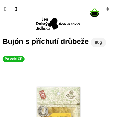
Přejít
na
NÁKUP
obsah
KOŠÍK
Bujón s příchutí drůbeže
80g
Po celé ČR