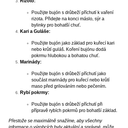
Rizoto:
Použijte bujón s drůbeží příchutí k vaření
rizota. Přidejte na konci máslo, sýr a
bylinky pro bohatší chuť.
Kari a Guláše:
Použijte bujón jako základ pro kuřecí kari
nebo krůtí guláš. Koření bujónu dodá
pokrmu hlubokou a bohatou chuť.
Marinády:
Použijte bujón s drůbeží příchutí jako
součást marinády pro kuřecí nebo krůtí
maso před grilováním nebo pečením.
Rybí pokrmy:
Použijte bujón s drůbeží příchutí při
přípravě rybích pokrmů pro bohatší základ.
Přestože se maximálně snažíme, aby všechny
informace o výrobcích byly aktuální a správné, může