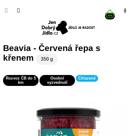
Přejít
na
NÁKUP
obsah
KOŠÍK
Beavia - Červená řepa s
křenem
350 g
Rozvoz ČB do 5
Osobní
Chlazené
km
vyzvednutí