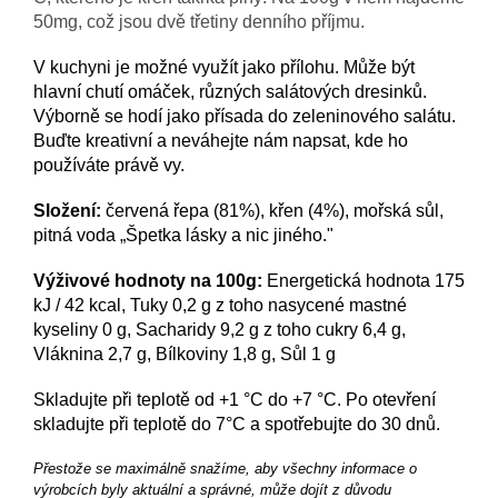
50mg, což jsou dvě třetiny denního příjmu.
V kuchyni je možné využít jako
přílohu. Může být
hlavní chutí omáček, různých salátových dresinků.
Výborně se hodí jako přísada do zeleninového salátu.
Buďte kreativní a neváhejte nám napsat, kde ho
používáte právě vy.
Složení:
červená řepa (81%), křen (4%), mořská sůl,
pitná voda „Špetka lásky a nic jiného."
Výživové hodnoty na 100g:
Energetická hodnota 175
kJ / 42 kcal, Tuky 0,2 g z toho nasycené mastné
kyseliny 0 g, Sacharidy 9,2 g z toho cukry 6,4 g,
Vláknina 2,7 g, Bílkoviny 1,8 g, Sůl 1 g
Skladujte při teplotě od +1 °C do +7 °C. Po otevření
skladujte při teplotě do 7°C a spotřebujte do 30 dnů.
Přestože se maximálně snažíme, aby všechny informace o
výrobcích byly aktuální a správné, může dojít z důvodu