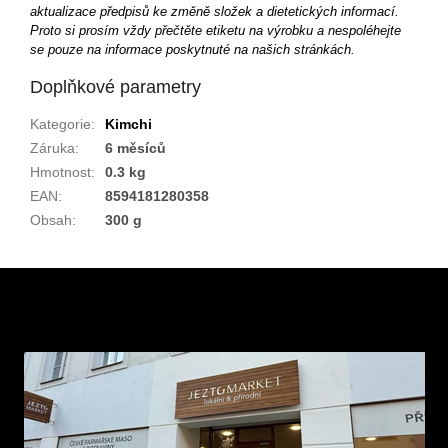
aktualizace předpisů ke změně složek a dietetických informací.
Proto si prosím vždy přečtěte etiketu na výrobku a nespoléhejte
se pouze na informace poskytnuté na našich stránkách.
Doplňkové parametry
Kategorie
:
Kimchi
Záruka
:
6 měsíců
Hmotnost
:
0.3 kg
EAN
:
8594181280358
Obsah
:
300 g
Z
á
p
a
t
í