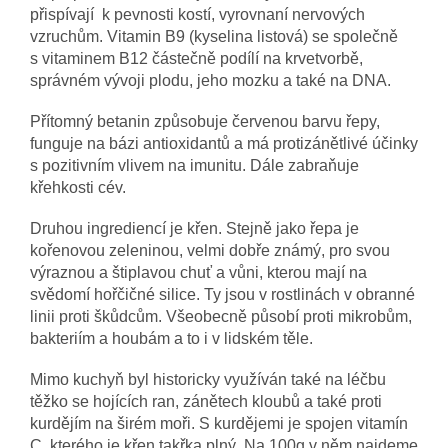
přispívají k pevnosti kostí, vyrovnaní nervových
vzruchům. Vitamin B9 (kyselina listová) se společně
s vitaminem B12 částečně podílí na krvetvorbě,
správném vývoji plodu, jeho mozku a také na DNA.
Přítomný betanin způsobuje červenou barvu řepy,
funguje na bázi antioxidantů a má protizánětlivé účinky
s pozitivním vlivem na imunitu. Dále zabraňuje
křehkosti cév.
Druhou ingrediencí je křen. Stejně jako řepa je
kořenovou zeleninou, velmi dobře známý, pro svou
výraznou a štiplavou chuť a vůni, kterou mají na
svědomí hořčičné silice. Ty jsou v rostlinách v obranné
linii proti škůdcům. Všeobecně působí proti mikrobům,
bakteriím a houbám a to i v lidském těle.
Mimo kuchyň byl historicky využíván také na léčbu
těžko se hojících ran, zánětech kloubů a také proti
kurdějím na širém moři. S kurdějemi je spojen vitamín
C, kterého je křen takřka plný. Na 100g v něm najdeme