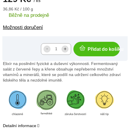
/ ks
Měrná
36,86 Kč / 100 g
cena:
Běžně na prodejně
Možnosti doručení
Přidat do košíku
Elixír na posilnění fyzické a duševní výkonnosti. Fermentovaný
salát z červené řepy a křene obsahuje nepřeberné množství
vitamínů a minerálů, které se podílí na udržení celkového zdraví
lidského těla a nezdolné imunitě.
Detailní informace