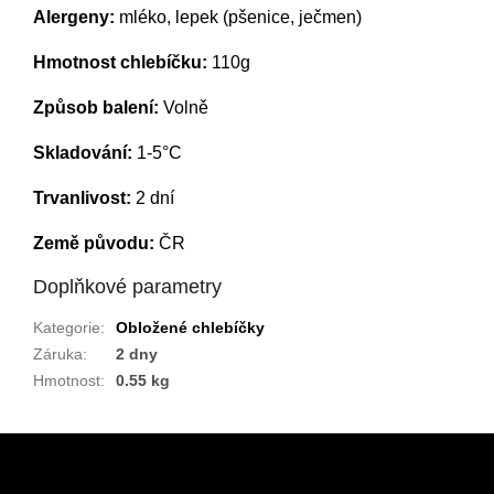
Alergeny:
mléko, lepek (pšenice, ječmen)
Hmotnost chlebíčku:
110
g
Způsob balení:
Volně
Skladování:
1-5°C
Trvanlivost:
2 dní
Země původu:
ČR
Doplňkové parametry
Kategorie
:
Obložené chlebíčky
Záruka
:
2 dny
Hmotnost
:
0.55 kg
Z
á
p