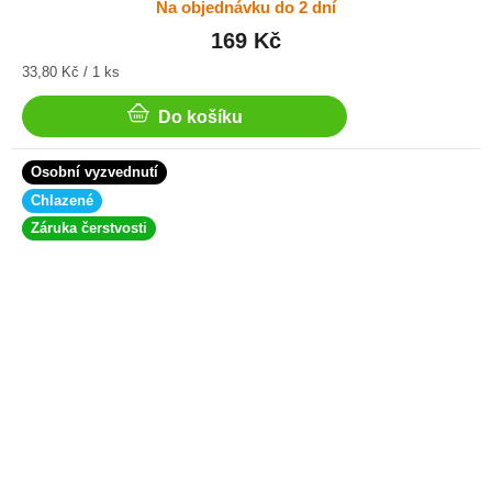
Na objednávku do 2 dní
169 Kč
Měrná
33,80 Kč / 1 ks
cena:
Do košíku
Osobní vyzvednutí
Chlazené
Záruka čerstvosti