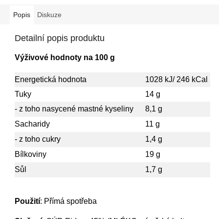
Popis
Diskuze
Detailní popis produktu
Výživové hodnoty na 100 g
Energetická hodnota
1028 kJ/ 246 kCal
Tuky
14 g
- z toho nasycené mastné kyseliny
8,1 g
Sacharidy
11 g
- z toho cukry
1,4 g
Bílkoviny
19 g
Sůl
1,7 g
Použití
: Přímá spotřeba