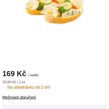
169 Kč
/ sada
Měrná
33,80 Kč / 1 ks
cena:
Na objednávku do 2 dní
Možnosti doručení