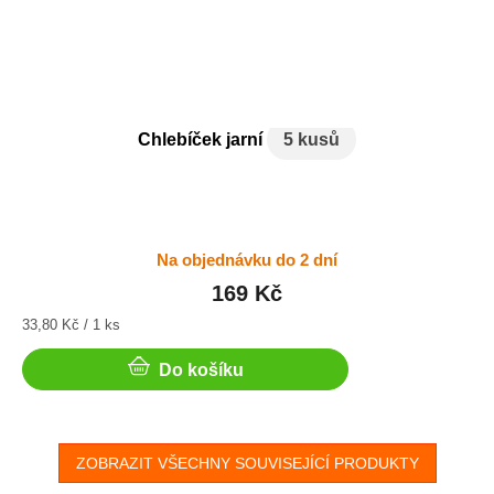
Chlebíček jarní
5 kusů
Na objednávku do 2 dní
169 Kč
Měrná
33,80 Kč / 1 ks
cena:
Do košíku
ZOBRAZIT VŠECHNY SOUVISEJÍCÍ PRODUKTY