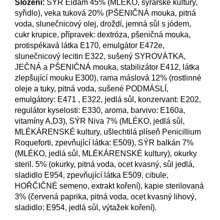
Složení:
SÝR Eidam 45% (MLÉKO, sýrařské kultury,
syřidlo), veka tuková 20% (PŠENIČNÁ mouka, pitná
voda, slunečnicový olej, droždí, jemná sůl s jódem,
cukr krupice, přípravek: dextróza, pšeničná mouka,
protispékavá látka E170, emulgátor E472e,
slunečnicový lecitin E322, sušený SYROVÁTKA,
JEČNÁ a PŠENIČNÁ mouka, stabilizátor E412, látka
zlepšující mouku E300), rama máslová 12% (rostlinné
oleje a tuky, pitná voda, sušené PODMÁSLÍ,
emulgátory: E471 , E322, jedlá sůl, konzervant: E202,
regulátor kyselosti: E330, aroma, barvivo: E160a,
vitamíny A,D3), SÝR Niva 7% (MLÉKO, jedlá sůl,
MLÉKÁRENSKÉ kultury, ušlechtilá plíseň Penicillium
Roqueforti, zpevňující látka: E509), SÝR balkán 7%
(MLÉKO, jedlá sůl, MLÉKÁRENSKÉ kultury), okurky
steril. 5% (okurky, pitná voda, ocet kvasný, sůl jedlá,
sladidlo E954, zpevňující látka E509, cibule,
HOŘČIČNÉ semeno, extrakt koření), kapie sterilovaná
3% (červená paprika, pitná voda, ocet kvasný lihový,
sladidlo: E954, jedlá sůl, výtažek koření).