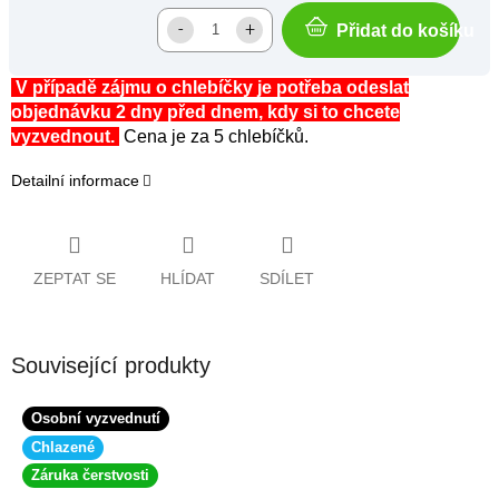
Přidat do košíku
V případě zájmu o chlebíčky je potřeba odeslat
objednávku 2 dny před dnem, kdy si to chcete
vyzvednout.
Cena je za 5 chlebíčků.
Detailní informace
ZEPTAT SE
HLÍDAT
SDÍLET
Související produkty
Osobní vyzvednutí
Chlazené
Záruka čerstvosti