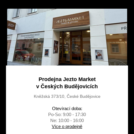
a
t
í
Prodejna Jezto Market
v Českých Budějovicích
Kněžská 373/10, České Budějovice
Otevírací doba:
Po-So: 9:00 - 17:30
Ne: 10:00 - 16:00
Více o prodejně