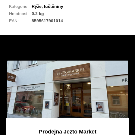
Kategorie
:
Rýže, luštěniny
Hmotnost
:
0.2 kg
EAN
:
8595617901014
Z
á
p
a
t
í
Prodejna Jezto Market