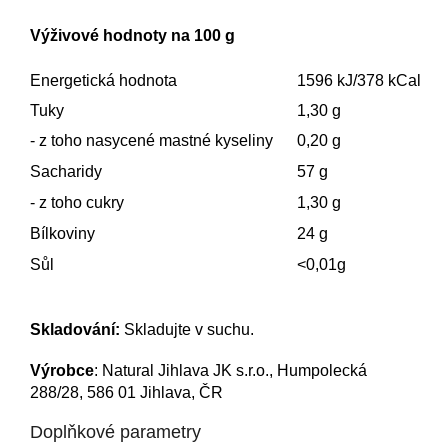
Výživové hodnoty na 100 g
Energetická hodnota
1596 kJ/378 kCal
Tuky
1,30 g
- z toho nasycené mastné kyseliny
0,20 g
Sacharidy
57 g
- z toho cukry
1,30 g
Bílkoviny
24 g
Sůl
<0,01g
Skladování:
Skladujte v suchu.
Výrobce
: Natural Jihlava JK s.r.o., Humpolecká
288/28, 586 01 Jihlava, ČR
Doplňkové parametry