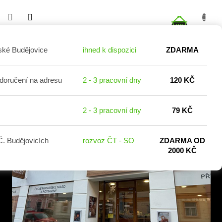
Přejít
na
NÁKUP
obsah
KOŠÍK
ské Budějovice
ihned k dispozici
ZDARMA
 doručení na adresu
2 - 3 pracovní dny
120 KČ
Doporučení (nemazat!)
Z
2 - 3 pracovní dny
79 KČ
á
p
a
. Budějovicích
rozvoz ČT - SO
ZDARMA OD
t
2000 KČ
í