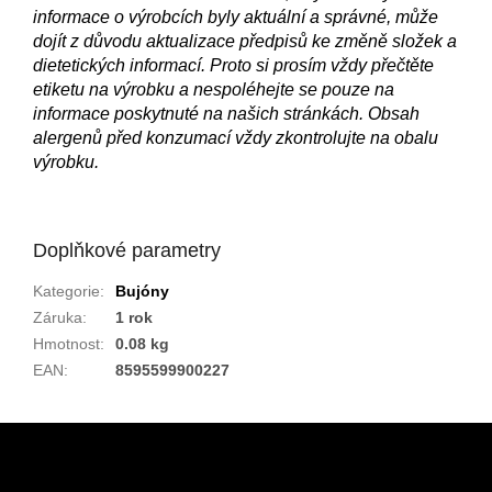
informace o výrobcích byly aktuální a správné, může
dojít z důvodu aktualizace předpisů ke změně složek a
dietetických informací. Proto si prosím vždy přečtěte
etiketu na výrobku a nespoléhejte se pouze na
informace poskytnuté na našich stránkách. Obsah
alergenů před konzumací vždy zkontrolujte na obalu
výrobku.
Doplňkové parametry
Kategorie
:
Bujóny
Záruka
:
1 rok
Hmotnost
:
0.08 kg
EAN
:
8595599900227
Z
á
p