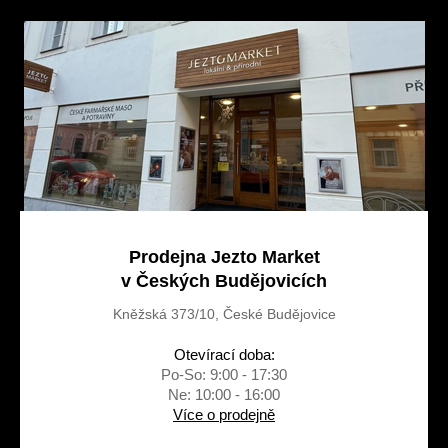
a
t
í
Prodejna Jezto Market
v Českých Budějovicích
Kněžská 373/10, České Budějovice
Otevírací doba:
Po-So: 9:00 - 17:30
Ne: 10:00 - 16:00
Více o prodejně