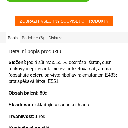
ZOBRAZIT VŠECHNY SOUVISEJÍCÍ PRODUKTY
Popis
Podobné (6)
Diskuze
Detailní popis produktu
Složení:
jedlá
sůl max. 55 %, dextróza, škrob, cukr,
řepkový olej, česnek, mrkev, petrželová nať, aroma
(obsahuje
celer
), barvivo: riboflavin; emulgátor: E433;
protispékavá látka: E551
Obsah balení:
80g
Skladování:
skladujte v suchu a chladu
Trvanlivost:
1 rok