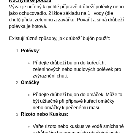
Kuchyňské použití
Vývar je určený k rychlé přípravě drůbeží polévky nebo
jako ochucovadlo. 2 lžíce základu na 1 l vody (dle
chuti) přidat zeleninu a zavářku. Povařit a silná drůbeží
polévka je hotová.
Existují různé způsoby, jak drůbeží bujón použít:
Polévky:
Přidejte drůbeží bujon do kuřecích,
zeleninových nebo nudlových polévek pro
zvýraznění chuti.
Omáčky
Přidejte drůbeží bujon do omáček. Může to
být užitečné při přípravě kuřecí omáčky
nebo omáčky k pečenému masu.
Rizoto nebo Kuskus:
Vařte rizoto nebo kuskus ve vodě smíchané
s drůbežím bujonem místo obyčejné vody.