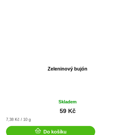
Zeleninový bujón
Skladem
59 Kč
Měrná
7,38 Kč / 10 g
cena:
Do košíku