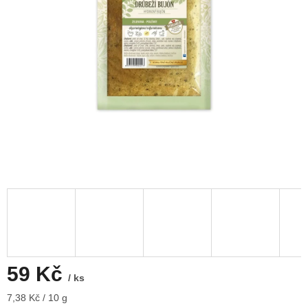
59 Kč
/ ks
Měrná
7,38 Kč / 10 g