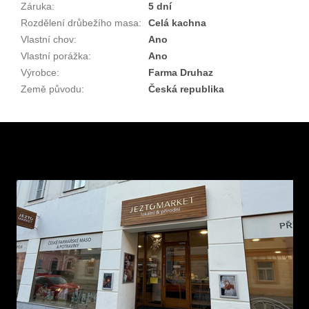
Záruka
:
5 dní
Rozdělení drůbežího masa
:
Celá kachna
Vlastní chov
:
Ano
Vlastní porážka
:
Ano
Výrobce
:
Farma Druhaz
Země původu
:
Česká republika
Z
á
p
a
t
í