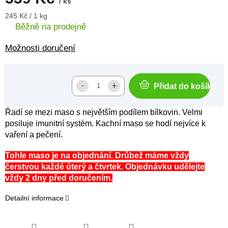
/ ks
Měrná
245 Kč / 1 kg
cena:
Běžně na prodejně
Možnosti doručení
Přidat do košíku
Řadí se mezi maso s největším podílem bílkovin. Velmi
posiluje imunitní systém. Kachní maso se hodí nejvíce k
vaření a pečení.
Tohle maso je na objednání. Drůbež máme vždy
čerstvou každé úterý a čtvrtek. Objednávku udělejte
vždy 2 dny před doručením.
Detailní informace