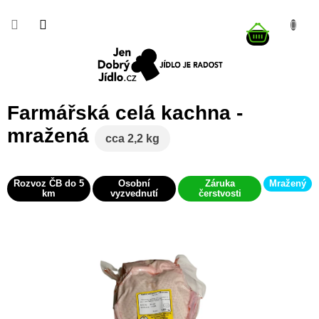
Přejít
na
NÁKUP
obsah
KOŠÍK
Farmářská celá kachna -
mražená
cca 2,2 kg
Rozvoz ČB do 5
Osobní
Záruka
Mražený
km
vyzvednutí
čerstvosti