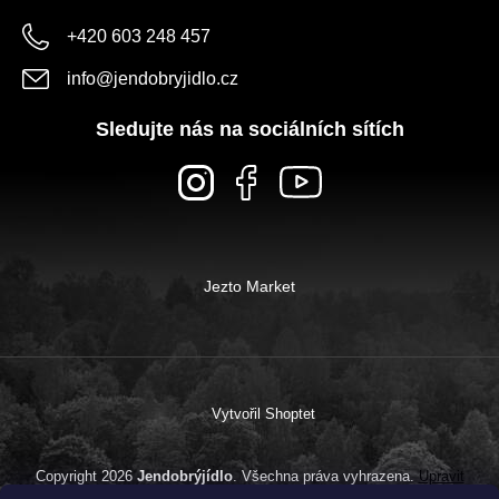
+420 603 248 457
info
@
jendobryjidlo.cz
Sledujte nás na sociálních sítích
Jezto Market
Vytvořil Shoptet
Copyright 2026
Jendobrýjídlo
. Všechna práva vyhrazena.
Upravit
nastavení cookies