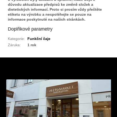
důvodu aktualizace předpisů ke změně složek a
dietetických informací. Proto si prosím vždy přečtěte
etiketu na výrobku a nespoléhejte se pouze na
informace poskytnuté na našich stránkách.
Doplňkové parametry
Kategorie
:
Funkční čaje
Záruka
:
1 rok
Z
á
p
a
t
í