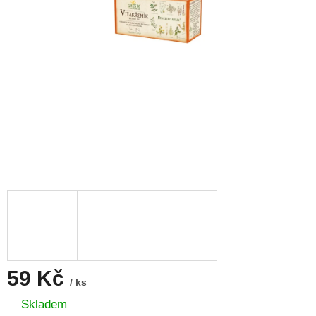
59 Kč
/ ks
Měrná
Skladem
cena: