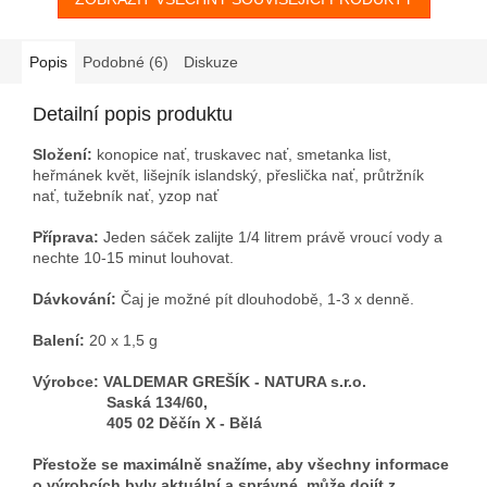
Popis
Podobné (6)
Diskuze
Detailní popis produktu
Složení:
konopice nať, truskavec nať, smetanka list,
heřmánek květ, lišejník islandský, přeslička nať, průtržník
nať, tužebník nať, yzop nať
Příprava:
Jeden sáček zalijte 1/4 litrem právě vroucí vody a
nechte 10-15 minut louhovat.
Dávkování:
Čaj je možné pít dlouhodobě, 1-3 x denně.
Balení:
20 x 1,5 g
Výrobce: VALDEMAR GREŠÍK - NATURA s.r.o.
Saská 134/60,
405 02 Děčín X - Bělá
Přestože se maximálně snažíme, aby všechny informace
o výrobcích byly aktuální a správné, může dojít z