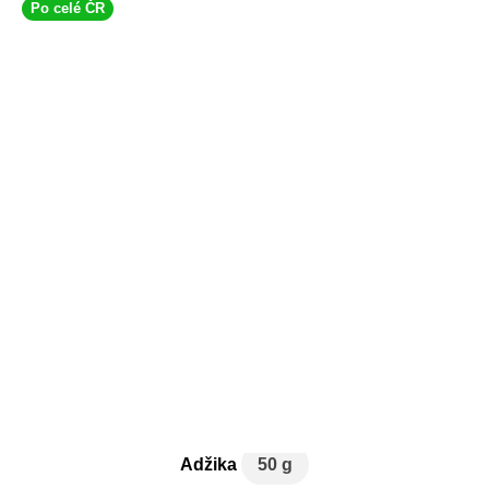
Po celé ČR
Adžika
50 g