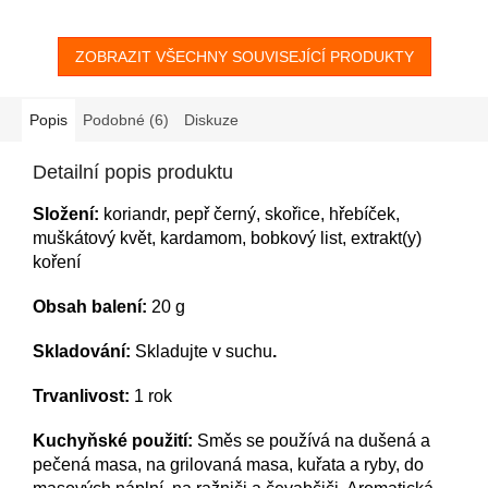
ZOBRAZIT VŠECHNY SOUVISEJÍCÍ PRODUKTY
Popis
Podobné (6)
Diskuze
Detailní popis produktu
Složení:
koriandr, pepř černý, skořice, hřebíček,
muškátový květ, kardamom, bobkový list, extrakt(y)
koření
Obsah balení:
20
g
S
kladování:
Skladujte v suchu
.
Trvanlivost:
1
rok
Kuchyňské použití:
Směs se používá na dušená a
pečená masa, na grilovaná masa, kuřata a ryby, do