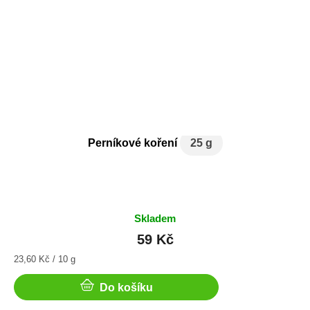
Perníkové koření
25 g
Skladem
59 Kč
Měrná
23,60 Kč / 10 g
cena:
Do košíku