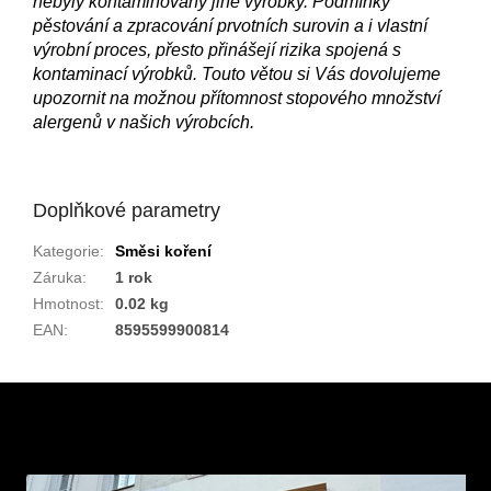
nebyly kontaminovány jiné výrobky. Podmínky
pěstování a zpracování prvotních surovin a i vlastní
výrobní proces, přesto přinášejí rizika spojená s
kontaminací výrobků. Touto větou si Vás dovolujeme
upozornit na možnou přítomnost stopového množství
alergenů v našich výrobcích.
Doplňkové parametry
Kategorie
:
Směsi koření
Záruka
:
1 rok
Hmotnost
:
0.02 kg
EAN
:
8595599900814
Z
á
p
a
t