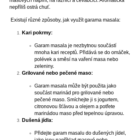
masových náplní, na ražniči a čevabčiči. Aromatická
nepříliš ostrá chuť.
Existují různé způsoby, jak využít garama masala:
Kari pokrmy:
Garam masala je nezbytnou součástí
mnoha kari receptů. Přidává se do omáček,
polévek a směsí na vaření masa nebo
zeleniny.
Grilované nebo pečené maso:
Garam masala může být použita jako
součást marinád pro grilované nebo
pečené maso. Smíchejte ji s jogurtem,
citronovou šťávou a olejem a potřete
marinádou maso před tepelnou úpravou.
Dušená jídla:
Přidejte garam masalu do dušených jídel,
jako jsou například masové nebo