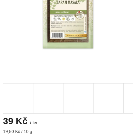
39 Kč
/ ks
Měrná
19,50 Kč / 10 g