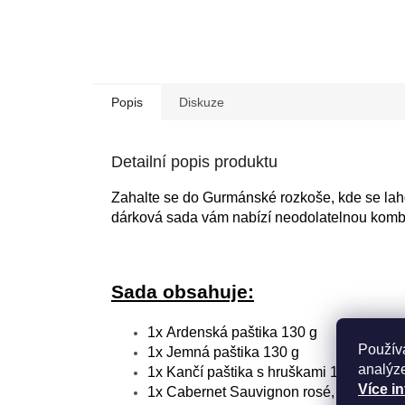
Popis
Diskuze
Detailní popis produktu
Zahalte se do Gurmánské rozkoše, kde se laho
dárková sada vám nabízí neodolatelnou kombin
Sada obsahuje:
1x
Ardenská paštika 130 g
Použív
1x
Jemná paštika 130 g
analýze
1x
Kančí paštika s hruškami 130 g
Více i
1x
Cabernet Sauvignon rosé, Pozdní Sb