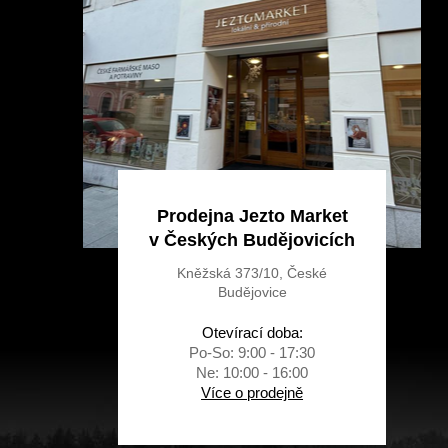
t
í
Prodejna Jezto Market
v Českých Budějovicích
Kněžská 373/10, České
Budějovice
Otevírací doba:
Po-So: 9:00 - 17:30
Ne: 10:00 - 16:00
Více o prodejně