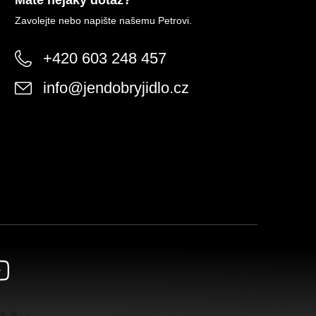
Máte nějaký dotaz?
Zavolejte nebo napište našemu Petrovi.
+420 603 248 457
info
@
jendobryjidlo.cz