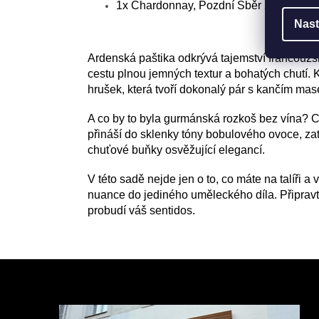
1x Chardonnay, Pozdní Sběr 2022, suc
Nast
Ardenská paštika odkrývá tajemství francouzs
cestu plnou jemných textur a bohatých chutí. 
hrušek, která tvoří dokonalý pár s kančím ma
A co by to byla gurmánská rozkoš bez vína? 
přináší do sklenky tóny bobulového ovoce, za
chuťové buňky osvěžující elegancí.
V této sadě nejde jen o to, co máte na talíři a 
nuance do jediného uměleckého díla. Připrav
probudí váš sentidos.
Z
á
p
a