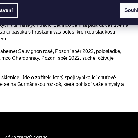
hé 750 ml
avení
Souh
kých kulinářských tradic, zatímco Jemná paštika vás zve na
Kančí paštika s hruškami vás potěší křehkou sladkostí
sem.
Cabernet Sauvignon rosé, Pozdní sběr 2022, polosladké,
tímco Chardonnay, Pozdní sběr 2022, suché, oživuje
v sklenice. Jde o zážitek, který spojí vynikající chuťové
te se na Gurmánskou rozkoš, která pohladí vaše smysly a
Zákaznický servis