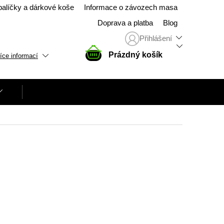
balíčky a dárkové koše
Informace o závozech masa
Doprava a platba
Blog
Přihlášení
NÁKUPNÍ
Prázdný košík
íce informací
KOŠÍK