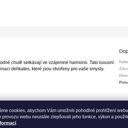
Dop
Kate
dné chutě setkávají ve vzájemné harmonii. Tato luxusní
aci delikates, které jsou stvořeny pro vaše smysly.
Záru
Hmot
Polo
áme cookies, abychom Vám umožnili pohodlné prohlížení webu
 provozu webu neustále zlepšovali jeho funkce, výkon a použit
nformací
.
ěr 2022, polosladké 750 ml