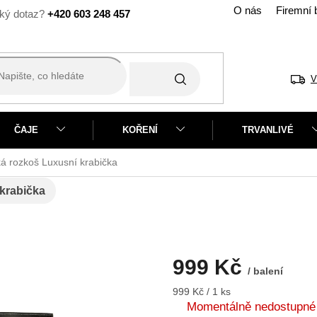
O nás
Firemní 
+420 603 248 457
V
ČAJE
KOŘENÍ
TRVANLIVÉ
á rozkoš
Luxusní krabička
krabička
999 Kč
/ balení
Měrná
999 Kč / 1 ks
cena:
Momentálně nedostupné