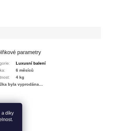
lňkové parametry
gorie
:
Luxusní balení
ka
:
6 měsíců
nost
:
4 kg
žka byla vyprodána…
 a díky
elnost.