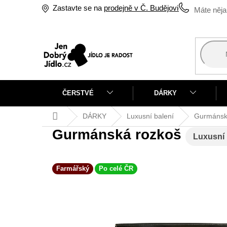
Přejít
Zastavte se na
prodejně v Č. Budějovicích
na
obsah
ČERSTVÉ
DÁRKY
Domů
DÁRKY
Luxusní balení
Gurmánsk
Gurmánská rozkoš
Luxusní 
Farmářský
Po celé ČR