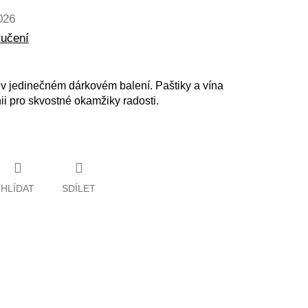
026
ručení
v jedinečném dárkovém balení. Paštiky a vína
i pro skvostné okamžiky radosti.
HLÍDAT
SDÍLET