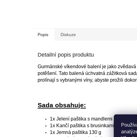
Popis
Diskuze
Detailní popis produktu
Gurmánské víkendové balení je jako zvědavá 
potěšení. Tato balená úchvatná zážitková sad
prolínají s vybranými víny, abyste prožili doko
Sada obsahuje:
1x
Jelení paštika s mandlemi 130 g
Použív
1x
Kančí paštika s brusinkami 130 g
analýze
1x
Jemná paštika 130 g