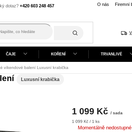
O nás
Firemní 
+420 603 248 457
V
ČAJE
KOŘENÍ
TRVANLIVÉ
é víkendové balení
Luxusní krabička
lení
Luxusní krabička
1 099 Kč
/ sada
Měrná
1 099 Kč / 1 ks
cena:
Momentálně nedostupné