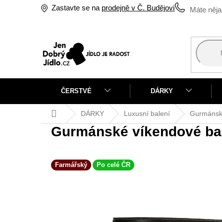
Přejít
Zastavte se na
prodejně v Č. Budějovicích
na
obsah
ČERSTVÉ
DÁRKY
Domů
DÁRKY
Luxusní balení
Gurmánsk
Gurmánské víkendové ba
Farmářský
Po celé ČR