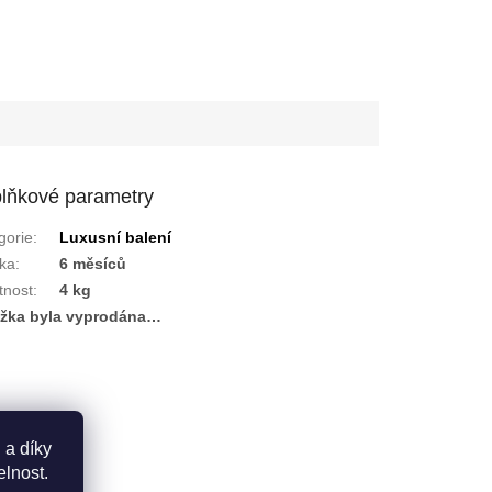
lňkové parametry
gorie
:
Luxusní balení
ka
:
6 měsíců
nost
:
4 kg
žka byla vyprodána…
 a díky
elnost.