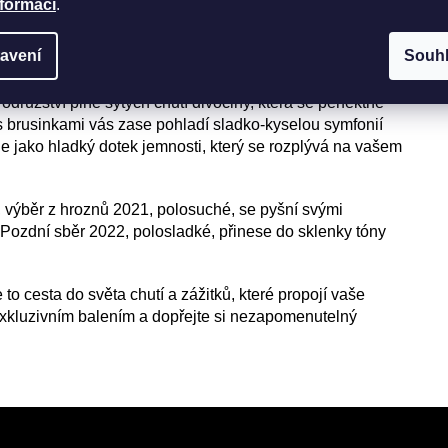
nformací
.
, polosuché 750 ml
ěr 2022, polosladké 750 ml
avení
Souh
družství plné sytých chutí divočiny, která se perfektně
s brusinkami vás zase pohladí sladko-kyselou symfonií
e jako hladký dotek jemnosti, který se rozplývá na vašem
, výběr z hroznů 2021, polosuché, se pyšní svými
Pozdní sběr 2022, polosladké, přinese do sklenky tóny
o cesta do světa chutí a zážitků, které propojí vaše
 exkluzivním balením a dopřejte si nezapomenutelný