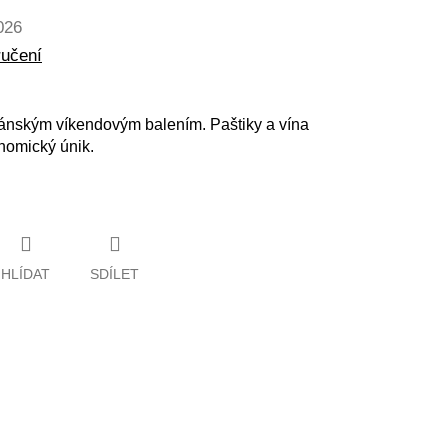
026
ručení
rmánským víkendovým balením. Paštiky a vína
nomický únik.
HLÍDAT
SDÍLET