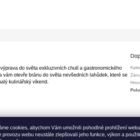
Dop
Kate
výprava do světa exkluzivních chutí a gastronomického
a vám otevře bránu do světa nevšedních lahůdek, které se
Záru
nalý kulinářský víkend.
Hmot
Polo
áme cookies, abychom Vám umožnili pohodlné prohlížení webu
 provozu webu neustále zlepšovali jeho funkce, výkon a použit