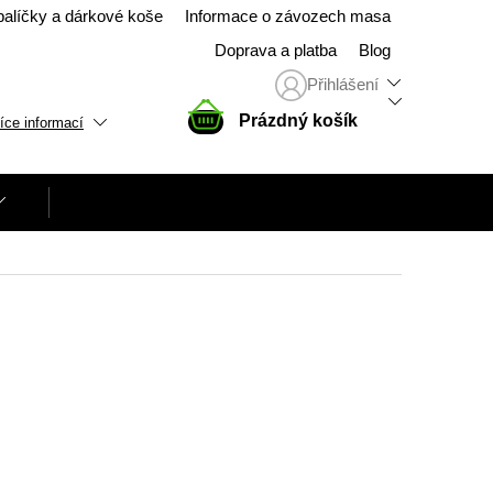
balíčky a dárkové koše
Informace o závozech masa
Doprava a platba
Blog
Přihlášení
NÁKUPNÍ
Prázdný košík
íce informací
KOŠÍK