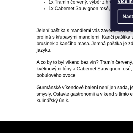
Více i
1x
Tramín červený, výběr z hroznů 2021
1x Cabernet Sauvignon rosé, Pozdní sb
Nast
Jelení paštika s mandlemi vás zavede na dobro
prolíná s křupavými mandlemi. Kančí paštika 
brusinek a kančího masa. Jemná paštika je zd
jazyku.
A co by to byl víkend bez vín? Tramín červený
květinovými tóny a Cabernet Sauvignon rosé, 
bobulového ovoce.
Gurmánské víkendové balení není jen sada, je t
smysly. Oslavte gastronomii a víkend s tímto
kulinářský únik.
Z
á