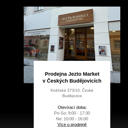
p
a
t
í
Prodejna Jezto Market
v Českých Budějovicích
Kněžská 373/10, České
Budějovice
Otevírací doba:
Po-So: 9:00 - 17:30
Ne: 10:00 - 16:00
Více o prodejně