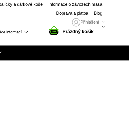
balíčky a dárkové koše
Informace o závozech masa
Doprava a platba
Blog
Přihlášení
NÁKUPNÍ
Prázdný košík
íce informací
KOŠÍK