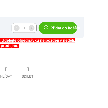
Přidat do košíku
. Udělejte objednávku nejpozději v neděli,
a prodejně.
HLÍDAT
SDÍLET