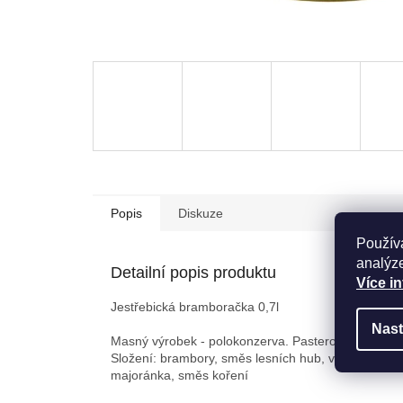
Popis
Diskuze
Použív
analýze
Detailní popis produktu
Více i
Jestřebická bramboračka 0,7l
Nast
Masný výrobek - polokonzerva. Pasterováno. 650g
Složení: brambory, směs lesních hub, vepřový vývar,
majoránka, směs koření