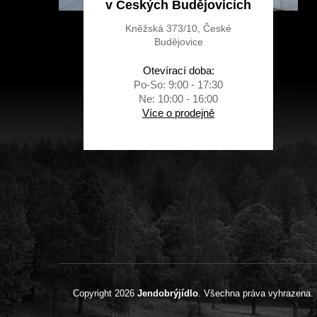
v Českých Budějovicích
Kněžská 373/10, České
Budějovice
Otevírací doba:
Po-So: 9:00 - 17:30
Ne: 10:00 - 16:00
Více o prodejně
Copyright 2026
Jendobrýjídlo
. Všechna práva vyhrazena.