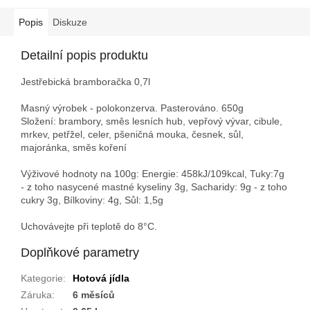
Popis
Diskuze
Detailní popis produktu
Jestřebická bramboračka 0,7l
Masný výrobek - polokonzerva. Pasterováno. 650g
Složení: brambory, směs lesních hub, vepřový vývar, cibule,
mrkev, petřžel, celer, pšeničná mouka, česnek, sůl,
majoránka, směs koření
Výživové hodnoty na 100g: Energie: 458kJ/109kcal, Tuky:7g
- z toho nasycené mastné kyseliny 3g, Sacharidy: 9g - z toho
cukry 3g, Bílkoviny: 4g, Sůl: 1,5g
Uchovávejte při teplotě do 8°C.
Doplňkové parametry
Kategorie
:
Hotová jídla
Záruka
:
6 měsíců