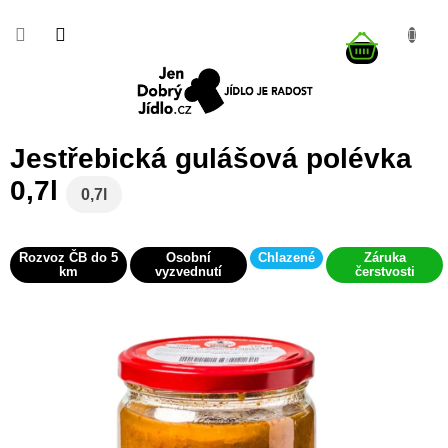
Přejít
na
NÁKUP
obsah
KOŠÍK
Jestřebická gulášová polévka
0,7l
0,7l
Rozvoz ČB do 5
Osobní
Chlazené
Záruka
km
vyzvednutí
čerstvosti