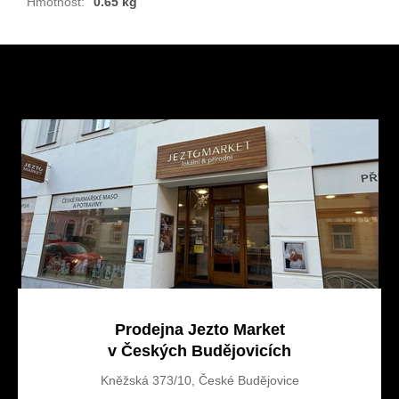
Hmotnost
:
0.65 kg
Z
á
p
a
t
í
Prodejna Jezto Market
v Českých Budějovicích
Kněžská 373/10, České Budějovice