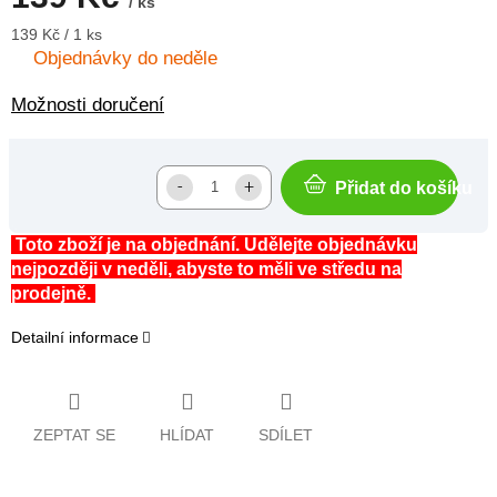
/ ks
Měrná
139 Kč / 1 ks
cena:
Objednávky do neděle
Možnosti doručení
Přidat do košíku
Toto zboží je na objednání. Udělejte objednávku
nejpozději v neděli, abyste to měli ve středu na
prodejně.
Detailní informace
ZEPTAT SE
HLÍDAT
SDÍLET