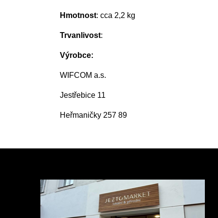
Hmotnost
: cca 2,2 kg
Trvanlivost
:
Výrobce:
WIFCOM a.s.
Jestřebice 11
Heřmaničky 257 89
Z
á
p
a
t
í