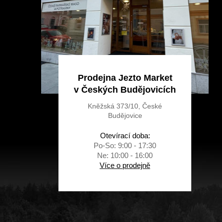
Prodejna Jezto Market
v Českých Budějovicích
Kněžská 373/10, České
Budějovice
Otevírací doba:
Po-So: 9:00 - 17:30
Ne: 10:00 - 16:00
Více o prodejně