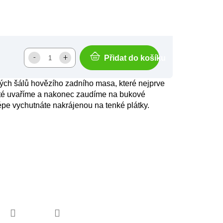
Přidat do košíku
ých šálů hovězího zadního masa, které nejprve
oté uvaříme a nakonec zaudíme na bukové
épe vychutnáte nakrájenou na tenké plátky.