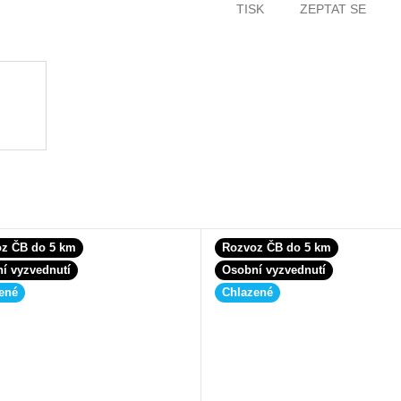
TISK
ZEPTAT SE
z ČB do 5 km
Rozvoz ČB do 5 km
í vyzvednutí
Osobní vyzvednutí
ené
Chlazené