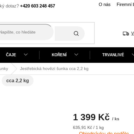
O nás
Firemní 
+420 603 248 457
V
ČAJE
KOŘENÍ
TRVANLIVÉ
unky
Jestřebická hovězí šunka
cca 2,2 kg
a
cca 2,2 kg
1 399 Kč
/ ks
Měrná
635,91 Kč / 1 kg
cena:
Objednávky do neděle