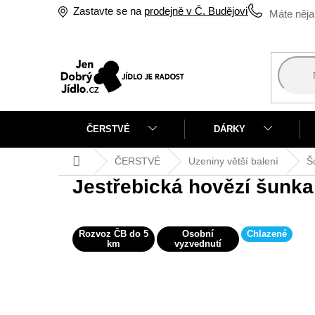
Přejít
Zastavte se na
prodejně v Č. Budějovicích
na
obsah
ČERSTVÉ
DÁRKY
Domů
ČERSTVÉ
Uzeniny větší balení
Š
Jestřebická hovězí šunk
Rozvoz ČB do 5
Osobní
Chlazené
km
vyzvednutí