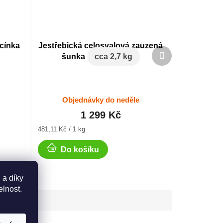
cínka
Jestřebická celosvalová zauzená
Další
šunka
cca 2,7 kg
produkt
Objednávky do neděle
1 299 Kč
Měrná
481,11 Kč / 1 kg
cena:
Do košíku
 a díky
elnost.