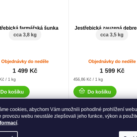
třebická farmářská šunka
Jestřebická zauzená debre
cca 3,8 kg
cca 3,5 kg
Objednávky do neděle
Objednávky do neděle
1 499 Kč
1 599 Kč
Měrná
Kč / 1 kg
456,86 Kč / 1 kg
cena:
Do košíku
Do košíku
áme cookies, abychom Vám umožnili pohodlné prohlížení webu
 provozu webu neustále zlepšovali jeho funkce, výkon a použit
nformací
.