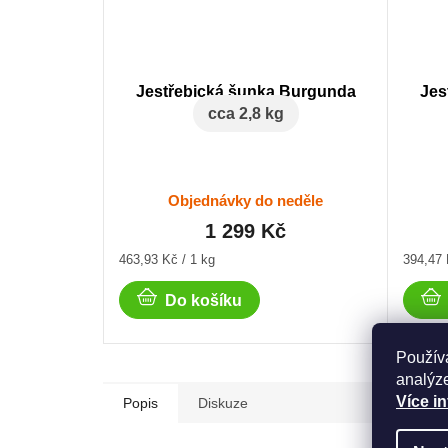
Jestřebická šunka Burgunda
Jes
cca 2,8 kg
Objednávky do neděle
1 299 Kč
Měrná
Měrná
463,93 Kč / 1 kg
394,47 
cena:
cena:
Do košíku
Použív
analýze
Více i
Popis
Diskuze