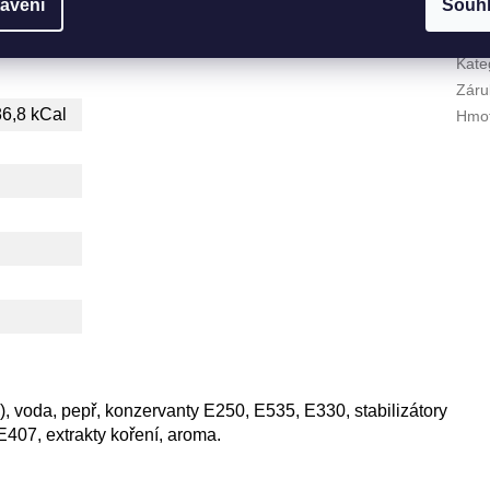
avení
Souh
Dop
Kate
Záru
86,8 kCal
Hmot
, voda, pepř, konzervanty E250, E535, E330, stabilizátory
407, extrakty koření, aroma.