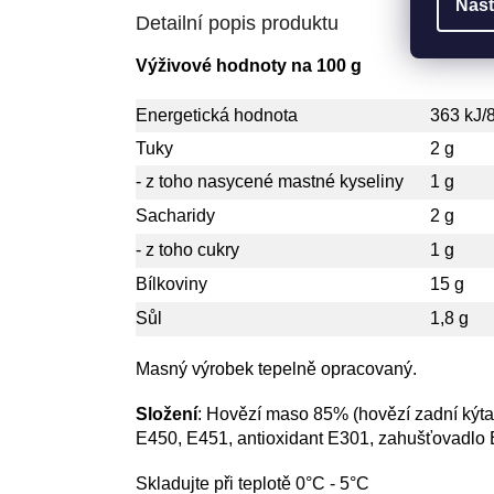
Nast
Detailní popis produktu
Výživové hodnoty na 100 g
Energetická hodnota
363 kJ/
Tuky
2 g
- z toho nasycené mastné kyseliny
1 g
Sacharidy
2 g
- z toho cukry
1 g
Bílkoviny
15 g
Sůl
1,8 g
Masný výrobek tepelně opracovaný
.
Složení
:
Hovězí maso 85% (hovězí zadní kýta)
E450, E451, antioxidant E301, zahušťovadlo E
Skladujte při teplotě 0°C - 5°C