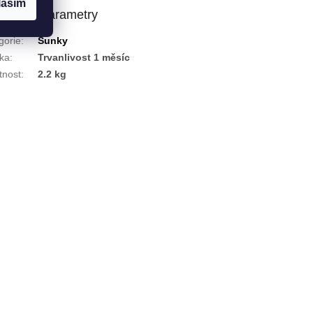
lasím
lňkové parametry
gorie
:
Šunky
ka
:
Trvanlivost 1 měsíc
nost
:
2.2 kg