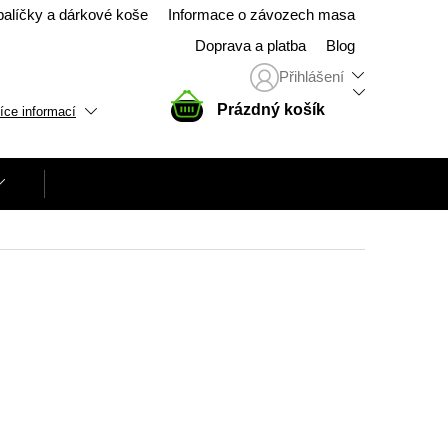
balíčky a dárkové koše
Informace o závozech masa
Doprava a platba
Blog
Přihlášení
NÁKUPNÍ
Prázdný košík
íce informací
KOŠÍK