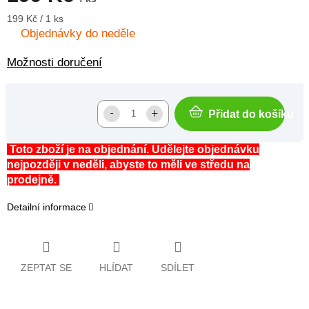
Měrná
199 Kč / 1 ks
cena:
Objednávky do neděle
Možnosti doručení
Přidat do košíku
Toto zboží je na objednání. Udělejte objednávku
nejpozději v neděli, abyste to měli ve středu na
prodejně.
Detailní informace
ZEPTAT SE
HLÍDAT
SDÍLET