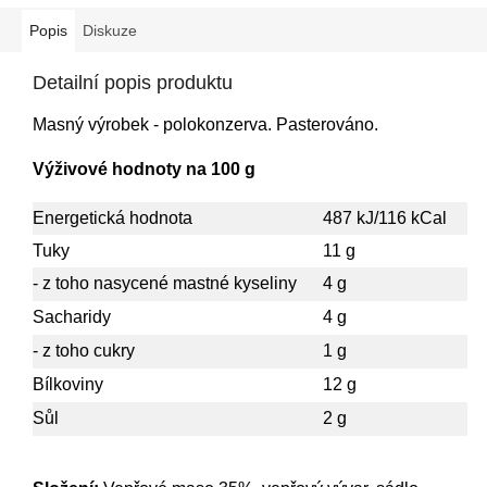
Popis
Diskuze
Detailní popis produktu
Masný výrobek - polokonzerva. Pasterováno
.
Výživové hodnoty na 100 g
Energetická hodnota
487 kJ/116 kCal
Tuky
11 g
- z toho nasycené mastné kyseliny
4 g
Sacharidy
4 g
- z toho cukry
1 g
Bílkoviny
12 g
Sůl
2 g