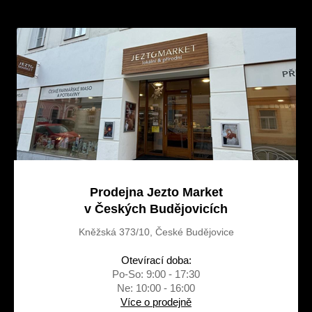
p
a
t
í
Prodejna Jezto Market
v Českých Budějovicích
Kněžská 373/10, České Budějovice
Otevírací doba:
Po-So: 9:00 - 17:30
Ne: 10:00 - 16:00
Více o prodejně