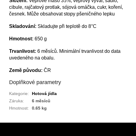
Složení:
V
epřové maso 35%, vepřový vývar, sádlo,
cibule, rajčatový protlak, sójová omáčka, cukr, koření,
česnek. Může obsahovat stopy pšeničného lepku
Skladování:
Skladujte při teplotě do 8°C
Hmotnost:
650 g
Trvanlivost:
6 měsíců.
Minimální trvanlivost do data
uvedeného na obalu
.
Země původu:
ČR
Doplňkové parametry
Kategorie
:
Hotová jídla
Záruka
:
6 měsíců
Hmotnost
:
0.65 kg
Z
á