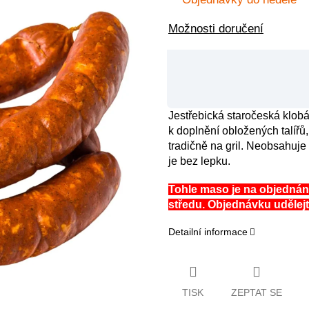
Možnosti doručení
Jestřebická staročeská klobá
k doplnění obložených talíř
tradičně na gril. Neobsahuj
je bez lepku.
Tohle maso je na objedná
středu. Objednávku udělejt
Detailní informace
TISK
ZEPTAT SE