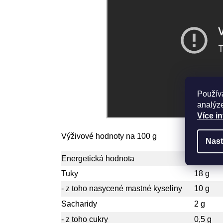
Použív
analýze
Více i
Výživové hodnoty na 100 g
Nast
Energetická hodnota
934 kJ/
Tuky
18 g
- z toho nasycené mastné kyseliny
10 g
Sacharidy
2 g
- z toho cukry
0,5 g