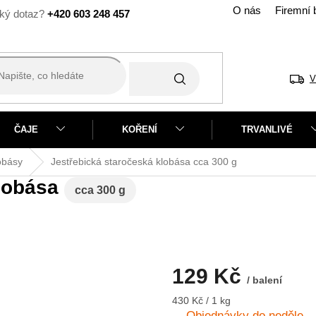
O nás
Firemní 
+420 603 248 457
V
ČAJE
KOŘENÍ
TRVANLIVÉ
obásy
Jestřebická staročeská klobása
cca 300 g
klobása
cca 300 g
129 Kč
/ balení
Měrná
430 Kč / 1 kg
cena:
Objednávky do neděle