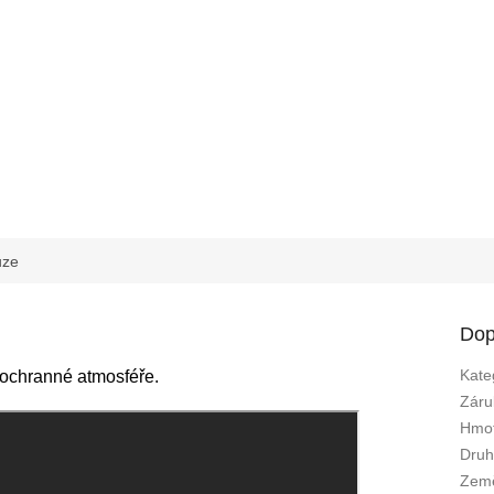
uze
Dop
Kate
 ochranné atmosféře.
Záru
Hmot
Dru
Zem