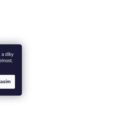
 a díky
elnost.
lasím