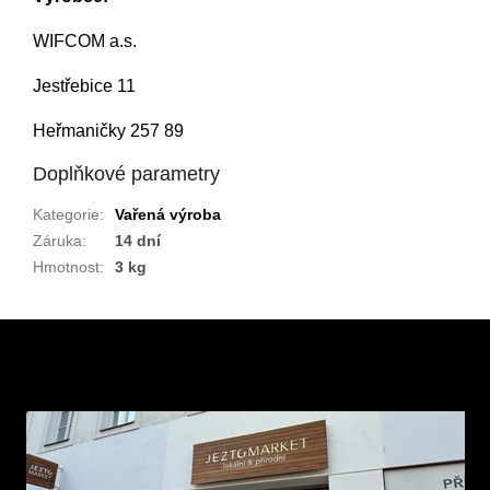
WIFCOM a.s.
Jestřebice 11
Heřmaničky 257 89
Doplňkové parametry
Kategorie
:
Vařená výroba
Záruka
:
14 dní
Hmotnost
:
3 kg
Z
á
p
a
t
í