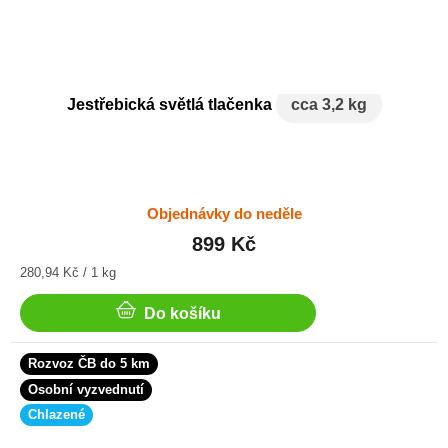
Jestřebická světlá tlačenka
cca 3,2 kg
Objednávky do neděle
899 Kč
Měrná
280,94 Kč / 1 kg
cena:
Do košíku
Rozvoz ČB do 5 km
Osobní vyzvednutí
Chlazené