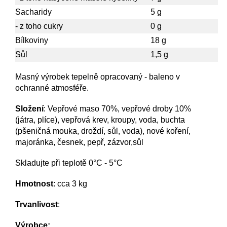
Sacharidy
5 g
- z toho cukry
0 g
Bílkoviny
18 g
Sůl
1,5 g
Masný výrobek tepelně opracovaný - baleno v
ochranné atmosféře
.
Složení
:
Vepřové maso 70%, vepřové droby 10%
(játra, plíce), vepřová krev, kroupy, voda, buchta
(pšeničná mouka, droždí, sůl, voda), nové koření,
majoránka, česnek, pepř, zázvor,sůl
Skladujte při teplotě 0°C - 5°C
Hmotnost
: cca 3 kg
Trvanlivost
:
Výrobce: