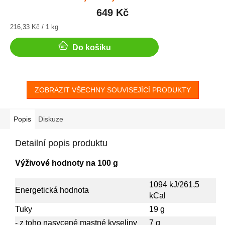
649 Kč
Měrná
216,33 Kč / 1 kg
cena:
Do košíku
ZOBRAZIT VŠECHNY SOUVISEJÍCÍ PRODUKTY
Popis
Diskuze
Detailní popis produktu
Výživové hodnoty na 100 g
1094 kJ/261,5
Energetická hodnota
kCal
Tuky
19 g
- z toho nasycené mastné kyseliny
7 g