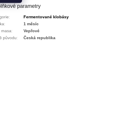
lňkové parametry
gorie
:
Fermentované klobásy
ka
:
1 měsíc
h masa
:
Vepřové
ě původu
:
Česká republika