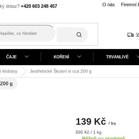
O nás
Firemní 
+420 603 248 457
V
ČAJE
KOŘENÍ
TRVANLIVÉ
 klobásy
Jestřebické Škubni si
cca 200 g
 200 g
139 Kč
/ ks
Měrná
695 Kč / 1 kg
cena:
Běžně na prodejně