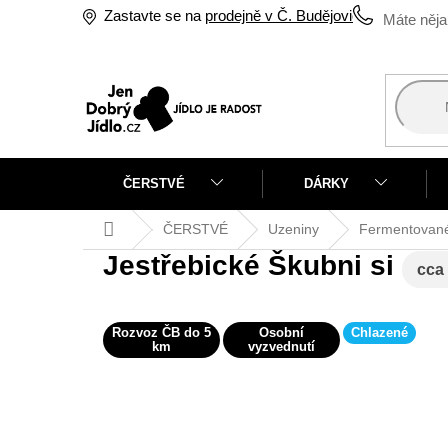
Přejít
Zastavte se na
prodejně v Č. Budějovicích
na
obsah
ČERSTVÉ
DÁRKY
Domů
ČERSTVÉ
Uzeniny
Fermentované
Jestřebické Škubni si
cca
Rozvoz ČB do 5
Osobní
Chlazené
km
vyzvednutí