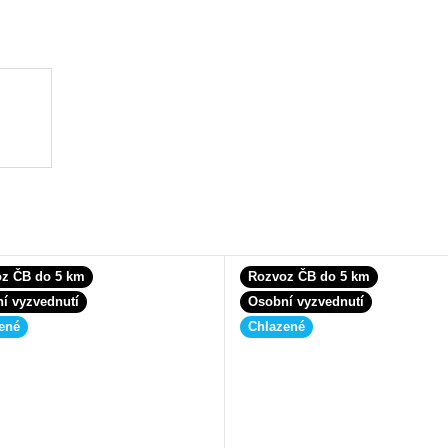
z ČB do 5 km
Rozvoz ČB do 5 km
í vyzvednutí
Osobní vyzvednutí
ené
Chlazené