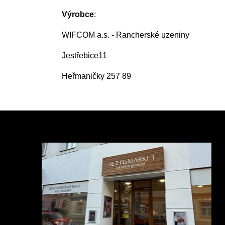
Výrobce
:
WIFCOM a.s. - Rancherské uzeniny
Jestřebice11
Heřmaničky 257 89
Z
á
p
a
t
í