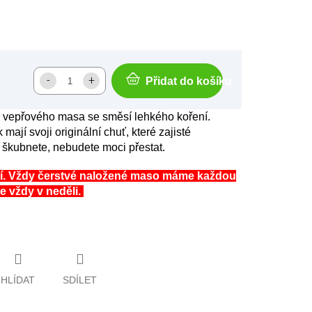
Přidat do košíku
o vepřového masa se směsí lehkého koření.
mají svoji originální chuť, které zajisté
 škubnete, nebudete moci přestat.
ní. Vždy čerstvé naložené maso máme každou
e vždy v neděli.
HLÍDAT
SDÍLET