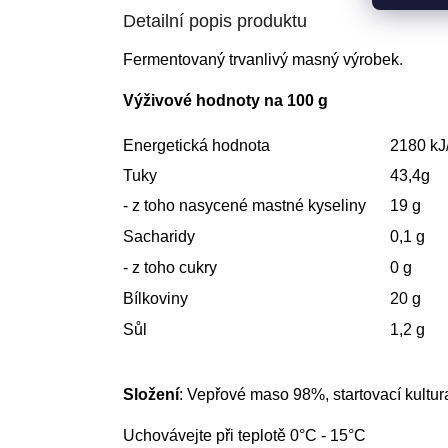
Detailní popis produktu
Fermentovaný trvanlivý masný výrobek.
Výživové hodnoty na 100 g
Energetická hodnota
2180 kJ
Tuky
43,4g
- z toho nasycené mastné kyseliny
19 g
Sacharidy
0,1 g
- z toho cukry
0 g
Bílkoviny
20 g
Sůl
1,2 g
Složení
: Vepřové maso 98%, startovací kultur
Uchovávejte při teplotě 0°C - 15°C