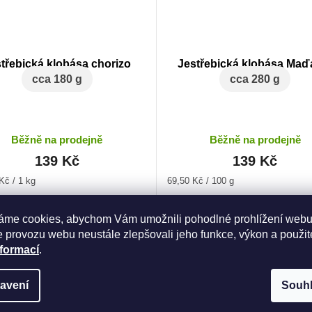
třebická klobása chorizo
Jestřebická klobása Maď
cca 180 g
cca 280 g
Běžně na prodejně
Běžně na prodejně
139 Kč
139 Kč
Měrná
Kč / 1 kg
69,50 Kč / 100 g
cena:
Do košíku
Do košíku
áme cookies, abychom Vám umožnili pohodlné prohlížení webu
 provozu webu neustále zlepšovali jeho funkce, výkon a použit
nformací
.
avení
Souh