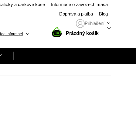
balíčky a dárkové koše
Informace o závozech masa
Doprava a platba
Blog
Přihlášení
NÁKUPNÍ
Prázdný košík
íce informací
KOŠÍK