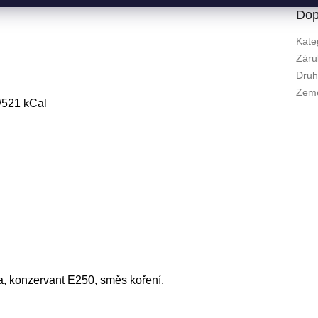
Dop
Kate
Záru
Dru
Zem
/521 kCal
a, konzervant E250, směs koření.