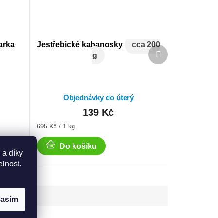
arka
Jestřebické kabanosky
cca 200
Další
g
produkt
Objednávky do úterý
139 Kč
Měrná
695 Kč / 1 kg
cena:
Do košíku
 a díky
elnost.
lasím