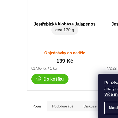
Jestřebická klobása Jalapenos
Jes
cca 170 g
Objednávky do neděle
139 Kč
Měrná
Měrná
817,65 Kč / 1 kg
772,22 
cena:
cena:
Do košíku
Použív
analýze
Více i
Popis
Podobné (6)
Diskuze
Nast