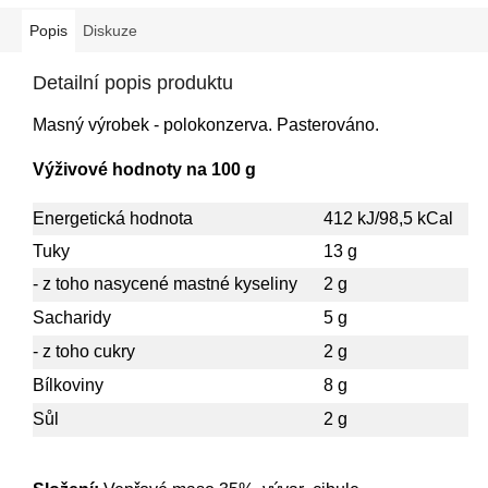
Popis
Diskuze
Detailní popis produktu
Masný výrobek - polokonzerva. Pasterováno
.
Výživové hodnoty na 100 g
Energetická hodnota
412 kJ/98,5 kCal
Tuky
13 g
- z toho nasycené mastné kyseliny
2 g
Sacharidy
5 g
- z toho cukry
2 g
Bílkoviny
8 g
Sůl
2 g