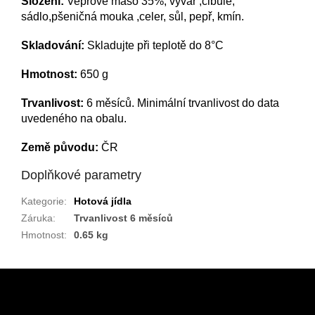
Složení:
V
epřové maso 35%, vývar ,cibule,
sádlo,pšeničná mouka ,celer, sůl, pepř, kmín.
Skladování:
Skladujte při teplotě do 8°C
Hmotnost:
650 g
Trvanlivost:
6 měsíců.
Minimální trvanlivost do data
uvedeného na obalu.
Země původu:
ČR
Doplňkové parametry
Kategorie
:
Hotová jídla
Záruka
:
Trvanlivost 6 měsíců
Hmotnost
:
0.65 kg
Z
á
p