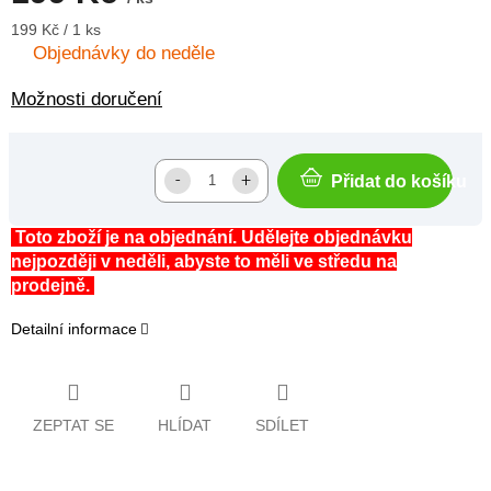
Měrná
199 Kč / 1 ks
cena:
Objednávky do neděle
Možnosti doručení
Přidat do košíku
Toto zboží je na objednání. Udělejte objednávku
nejpozději v neděli, abyste to měli ve středu na
prodejně.
Detailní informace
ZEPTAT SE
HLÍDAT
SDÍLET