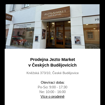
a
t
í
Prodejna Jezto Market
v Českých Budějovicích
Kněžská 373/10, České Budějovice
Otevírací doba:
Po-So: 9:00 - 17:30
Ne: 10:00 - 16:00
Více o prodejně