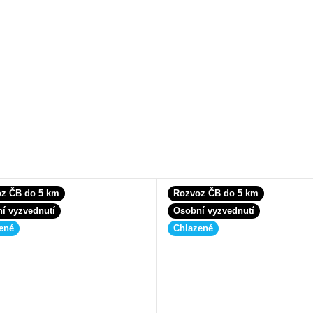
z ČB do 5 km
Rozvoz ČB do 5 km
í vyzvednutí
Osobní vyzvednutí
ené
Chlazené