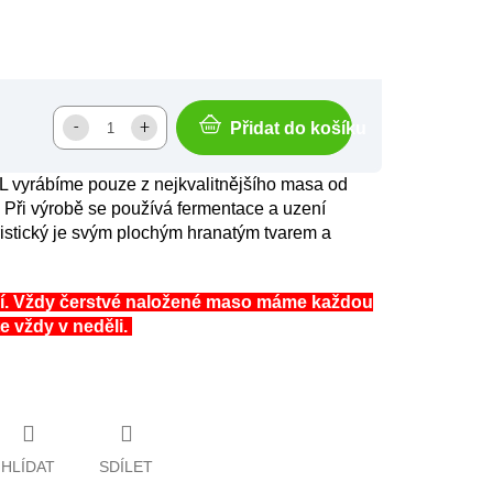
Přidat do košíku
 vyrábíme pouze z nejkvalitnějšího masa od
. Při výrobě se používá fermentace a uzení
stický je svým plochým hranatým tvarem a
ní. Vždy čerstvé naložené maso máme každou
e vždy v neděli.
HLÍDAT
SDÍLET