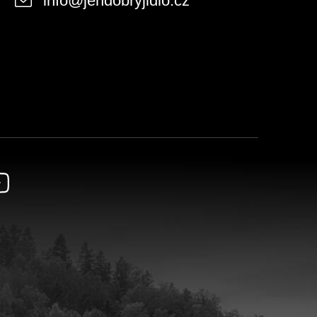
info
@
jendobryjidlo.cz