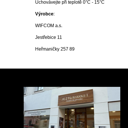
Uchovávejte při teplotě 0°C - 15°C
Výrobce
:
WIFCOM a.s.
Jestřebice 11
Heřmaničky 257 89
Z
á
p
a
t
í