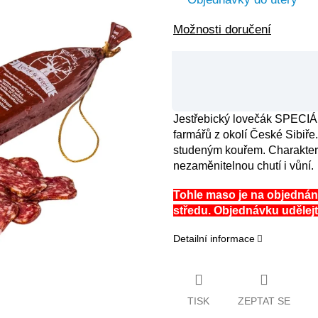
Možnosti doručení
Jestřebický lovečák SPECIÁL
farmářů z okolí České Sibiře
studeným kouřem. Charakteri
nezaměnitelnou chutí i vůní.
Tohle maso je na objedná
středu. Objednávku udělejt
Detailní informace
TISK
ZEPTAT SE