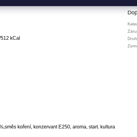
Dop
Kate
Záru
/512 kCal
Dru
Zem
směs koření, konzervant E250, aroma, start. kultura