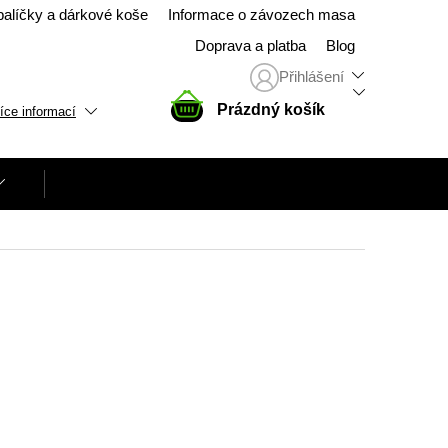
balíčky a dárkové koše
Informace o závozech masa
Doprava a platba
Blog
Přihlášení
NÁKUPNÍ
Prázdný košík
íce informací
KOŠÍK