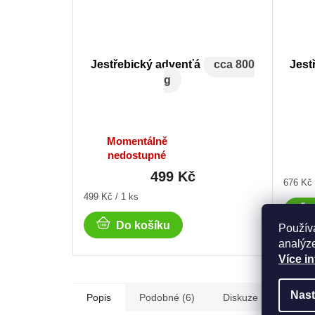
Jestřebický advenťá
cca 800
Jest
g
Momentálně
Průměrné
nedostupné
hodnocení
499 Kč
produktu
Měrná
676 Kč 
je
cena:
Měrná
499 Kč / 1 ks
5,0
cena:
z
Do košíku
Použív
5
hvězdiček.
analýze
Více i
Nast
Popis
Podobné (6)
Diskuze