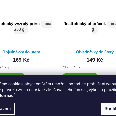
řebický vyzrálý princ
cca
Jestřebický uheráček
cc
250 g
g
Objednávky do úterý
Objednávky do úterý
169 Kč
149 Kč
Měrná
/ 1 kg
745 Kč / 1 kg
cena:
Do košíku
Do košíku
áme cookies, abychom Vám umožnili pohodlné prohlížení webu
 provozu webu neustále zlepšovali jeho funkce, výkon a použit
nformací
.
avení
Souh