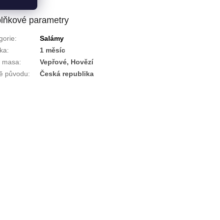
lňkové parametry
gorie
:
Salámy
ka
:
1 měsíc
h masa
:
Vepřové, Hovězí
ě původu
:
Česká republika