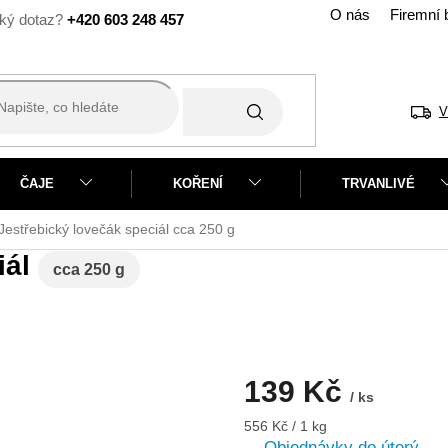
O nás
Firemní 
+420 603 248 457
V
ČAJE
KOŘENÍ
TRVANLIVÉ
Jestřebický lovečák speciál
cca 250 g
iál
cca 250 g
139 Kč
/ ks
Měrná
556 Kč / 1 kg
cena:
Objednávky do úterý