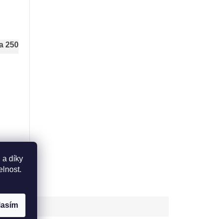
a 250
 a díky
elnost.
lasím