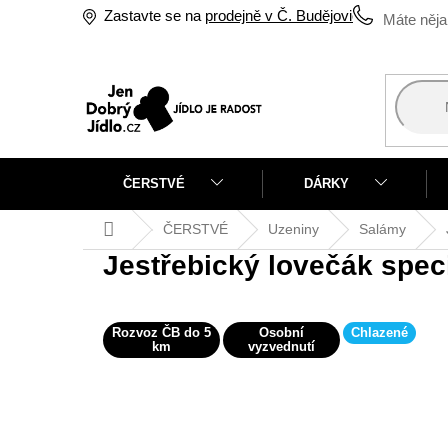
Přejít
Zastavte se na
prodejně v Č. Budějovicích
na
obsah
ČERSTVÉ
DÁRKY
Domů
ČERSTVÉ
Uzeniny
Salámy
Jestřebický lovečák spec
Rozvoz ČB do 5
Osobní
Chlazené
km
vyzvednutí