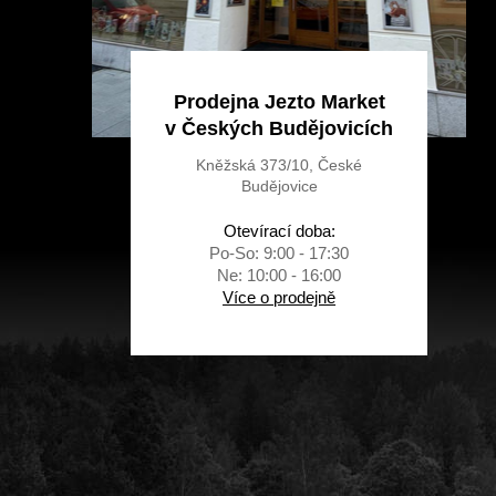
Prodejna Jezto Market
v Českých Budějovicích
Kněžská 373/10, České
Budějovice
Otevírací doba:
Po-So: 9:00 - 17:30
Ne: 10:00 - 16:00
Více o prodejně