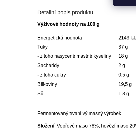
Detailní popis produktu
Výživové hodnoty na 100 g
Energetická hodnota
2143 kJ
Tuky
37 g
- z toho nasycené mastné kyseliny
18 g
Sacharidy
2 g
- z toho cukry
0,5 g
Bílkoviny
19,5 g
Sůl
1,8 g
Fermentovaný trvanlivý masný výrobek
Složení
: Vepřové maso 78%, hovězí maso 20%,