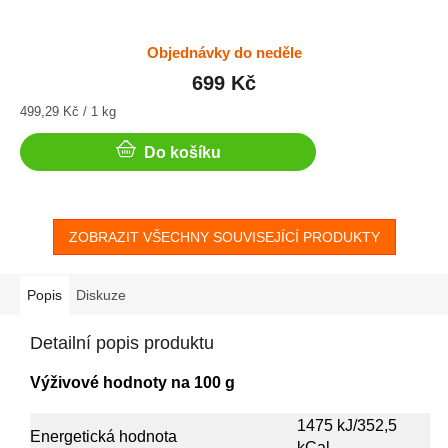
Objednávky do neděle
699 Kč
Měrná
499,29 Kč / 1 kg
cena:
Do košíku
ZOBRAZIT VŠECHNY SOUVISEJÍCÍ PRODUKTY
Popis
Diskuze
Detailní popis produktu
Výživové hodnoty na 100 g
1475 kJ/352,5
Energetická hodnota
kCal