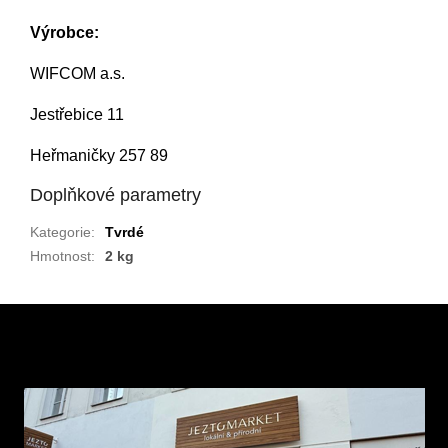
Výrobce:
WIFCOM a.s.
Jestřebice 11
Heřmaničky 257 89
Doplňkové parametry
Kategorie
:
Tvrdé
Hmotnost
:
2 kg
Z
á
p
a
t
í