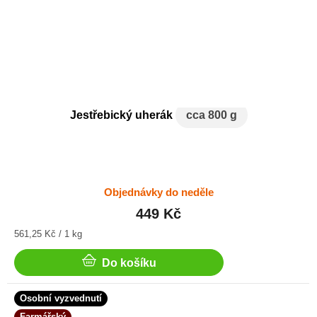
Jestřebický uherák
cca 800 g
Objednávky do neděle
449 Kč
Měrná
561,25 Kč / 1 kg
cena:
Do košíku
Osobní vyzvednutí
Farmářský