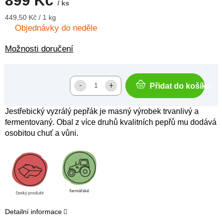
899 Kč
/ ks
Měrná
449,50 Kč / 1 kg
cena:
Objednávky do neděle
Možnosti doručení
Přidat do košíku
Jestřebický vyzrálý pepřák je masný výrobek trvanlivý a
fermentovaný. Obal z více druhů kvalitních pepřů mu dodává
osobitou chuť a vůni.
Detailní informace