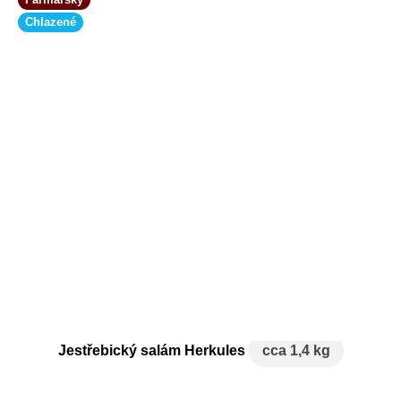
Chlazené
Jestřebický salám Herkules
cca 1,4 kg