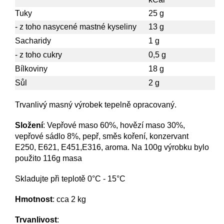
Tuky
25 g
- z toho nasycené mastné kyseliny
13 g
Sacharidy
1 g
- z toho cukry
0,5 g
Bílkoviny
18 g
Sůl
2 g
Trvanlivý masný výrobek tepelně opracovaný
.
Složení
:
Vepřové maso 60%, hovězí maso 30%,
vepřové sádlo 8%, pepř, směs koření, konzervant
E250, E621, E451,E316, aroma. Na 100g výrobku bylo
použito 116g masa
Skladujte při teplotě 0°C - 15°C
Hmotnost
: cca 2 kg
Trvanlivost
: