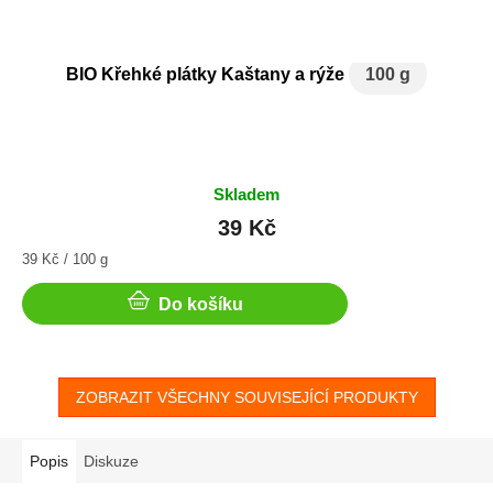
BIO Křehké plátky Kaštany a rýže
100 g
Skladem
39 Kč
Měrná
39 Kč / 100 g
cena:
Do košíku
ZOBRAZIT VŠECHNY SOUVISEJÍCÍ PRODUKTY
Popis
Diskuze