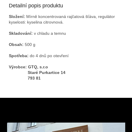
Detailní popis produktu
Složení:
Mírně koncentrovaná rajčatová šťáva, regulátor
kyselosti: kyselina citrovnová.
Skladování:
v chladu a temnu
Obsah:
500 g
Spotřeba:
do 4 dnů po otevření
Výrobce: GTQ, s.r.o
Staré Purkartice 14
793 81
Z
á
p
a
t