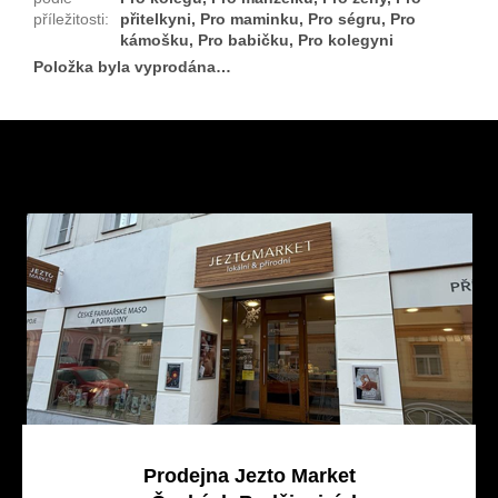
příležitosti
:
přitelkyni, Pro maminku, Pro ségru, Pro
kámošku, Pro babičku, Pro kolegyni
Položka byla vyprodána…
Z
á
p
a
t
í
Prodejna Jezto Market