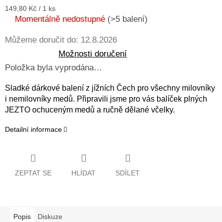
Měrná
149,80 Kč / 1 ks
cena:
Momentálně nedostupné
(>5 balení)
Můžeme doručit do:
12.8.2026
Možnosti doručení
Položka byla vyprodána…
Sladké dárkové balení z jížních Čech pro všechny milovníky
i nemilovníky medů. Připravili jsme pro vás balíček plných
JEZTO ochuceným medů a ručně dělané včelky.
Detailní informace
ZEPTAT SE
HLÍDAT
SDÍLET
Popis
Diskuze