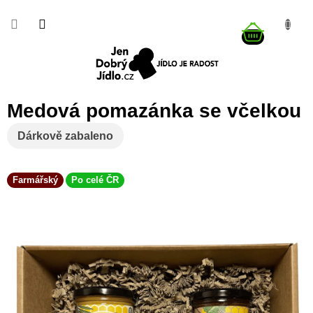
Přejít
na
NÁKUP
obsah
KOŠÍK
Medová pomazánka se včelkou
Dárkově zabaleno
Farmářský
Po celé ČR