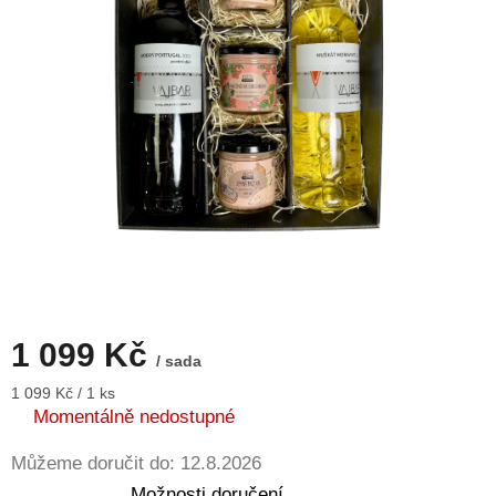
1 099 Kč
/ sada
Měrná
1 099 Kč / 1 ks
cena:
Momentálně nedostupné
Můžeme doručit do:
12.8.2026
Možnosti doručení