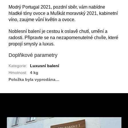
Modrý Portugal 2021, pozdní sběr, vám nabídne
hladké tóny ovoce a Muškát moravský 2021, kabinetní
víno, zaujme vůní květin a ovoce.
Noblesní balení je cestou k oslavě chutí, umění a
radosti. Připravte se na nezapomenutelné chvíle, které
propojí smysly a luxus.
Doplňkové parametry
Kategorie
:
Luxusní balení
Hmotnost
:
4 kg
Položka byla vyprodána…
Z
á
p
a
t
í