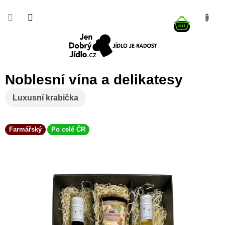
Přejít
na
NÁKUP
obsah
KOŠÍK
Noblesní vína a delikatesy
Luxusní krabička
Farmářský
Po celé ČR