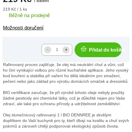
/ balení
Měrná
219 Kč / 1 ks
cena:
Běžně na prodejně
Možnosti doručení
Přidat do košíku
Rafinovaný proces zajišťuje, že olej má neutrální chuť a vůni, což
ho činí vynikající volbou pro různé kuchařské aplikace. Jeho vysoký
bod kouření a stabilita při vaření ho dělá ideálním pro smažení,
pečení nebo jako základ pro výrobu domácích omáček a dressinků.
BIO certifikace zaručuje, že při výrobě tohoto oleje nebyly použity
žádné pesticidy ani chemické látky, což je důležité nejen pro Vaše
zdraví, ale také pro ochranu přírody a udržitelnost zemědělství.
Olej slunečnicový rafinovaný 1 l BIO DENNREE je skvělým
doplňkem do Vaší kuchyně pro ty, kteří dbají na kvalitu a chuť svých
pokrmů a zároveň chtějí podporovat ekologický způsob života.