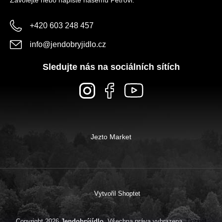
+420 603 248 457
info
@
jendobryjidlo.cz
Sledujte nás na sociálních sítích
Jezto Market
Vytvořil Shoptet
Copyright 2026
Jendobrýjídlo
. Všechna práva vyhrazena.
Upravit