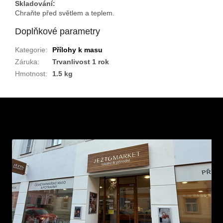
Skladování:
Chraňte před světlem a teplem.
Doplňkové parametry
Kategorie
:
Přílohy k masu
Záruka
:
Trvanlivost 1 rok
Hmotnost
:
1.5 kg
Z
á
p
a
t
í