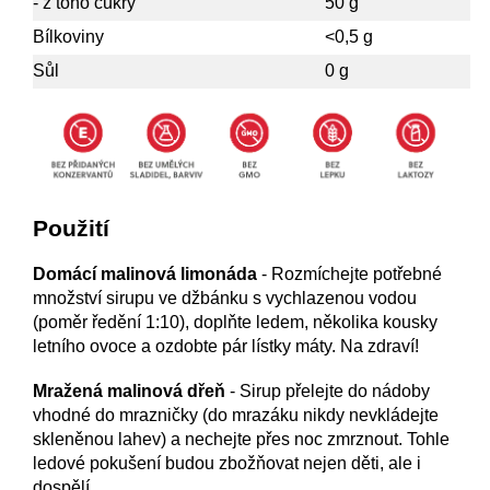
- z toho cukry
50 g
Bílkoviny
<0,5 g
Sůl
0 g
Použití
Domácí malinová limonáda
- Rozmíchejte potřebné
množství sirupu ve džbánku s vychlazenou vodou
(poměr ředění 1:10), doplňte ledem, několika kousky
letního ovoce a ozdobte pár lístky máty. Na zdraví!
Mražená malinová dřeň
- Sirup přelejte do nádoby
vhodné do mrazničky (do mrazáku nikdy nevkládejte
skleněnou lahev) a nechejte přes noc zmrznout. Tohle
ledové pokušení budou zbožňovat nejen děti, ale i
dospělí.