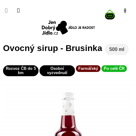
Přejít
na
NÁKUP
obsah
KOŠÍK
Ovocný sirup - Brusinka
500 ml
Rozvoz ČB do 5
Osobní
Farmářský
Po celé ČR
km
vyzvednutí