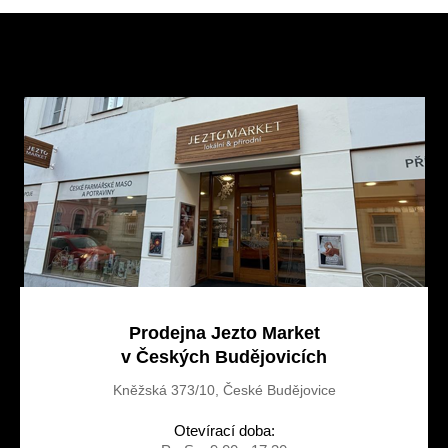
Z
á
p
a
t
í
Prodejna Jezto Market
v Českých Budějovicích
Kněžská 373/10, České Budějovice
Otevírací doba: