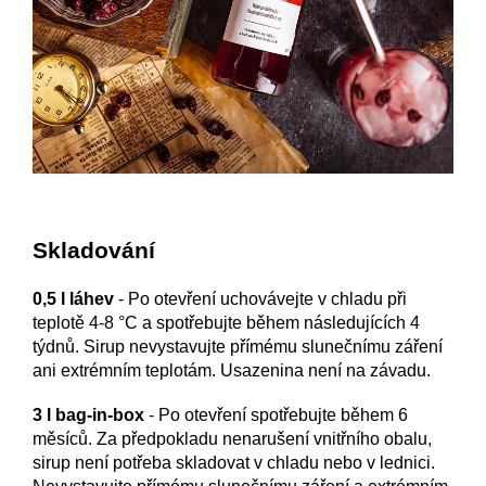
Skladování
0,5 l láhev
- Po otevření uchovávejte v chladu při
teplotě 4-8 °C a spotřebujte během následujících 4
týdnů. Sirup nevystavujte přímému slunečnímu záření
ani extrémním teplotám. Usazenina není na závadu.
3 l bag-in-box
- Po otevření spotřebujte během 6
měsíců. Za předpokladu nenarušení vnitřního obalu,
sirup není potřeba skladovat v chladu nebo v lednici.