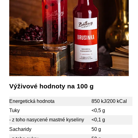
Výživové hodnoty na 100 g
Energetická hodnota
850 kJ/200 kCal
Tuky
<0,5 g
- z toho nasycené mastné kyseliny
<0,1 g
Sacharidy
50 g