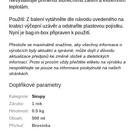
Nevystavujte přímému slunečnímu záření a extrémním
teplotám.
Použití: Z balení vytáhněte dle návodu uvedeného na
krabici výčepní uzávěr a odstraňte plastovou pojistku.
Nyní je bag-in-box připraven k použití.
Přestože se maximálně snažíme, aby všechny informace o
výrobcích byly aktuální a správné, může dojít z důvodu
aktualizace předpisů ke změně složek a dietetických
informací. Proto si prosím vždy přečtěte etiketu na výrobku a
nespoléhejte se pouze na informace poskytnuté na našich
stránkách.
Doplňkové parametry
Kategorie
:
Sirupy
Záruka
:
1 rok
Hmotnost
:
0.5 kg
Obsah
:
500 ml
Příchuť
:
Brusinka