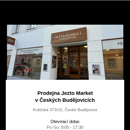
Z
á
p
a
t
í
Prodejna Jezto Market
v Českých Budějovicích
Kněžská 373/10, České Budějovice
Otevírací doba:
Po-So: 9:00 - 17:30