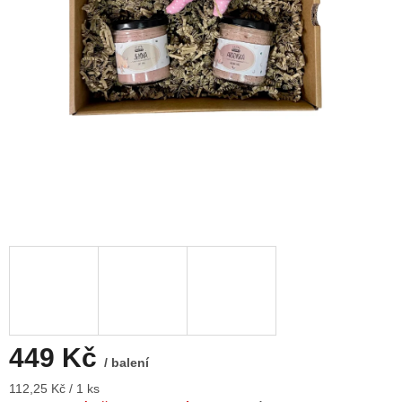
449 Kč
/ balení
Měrná
112,25 Kč / 1 ks