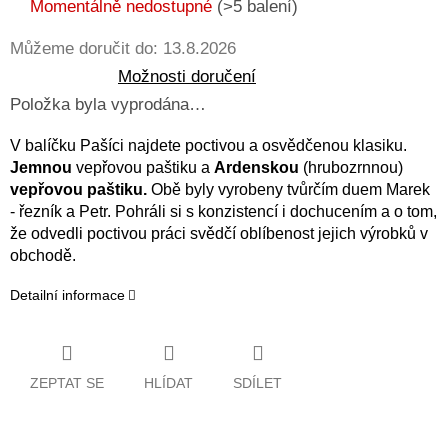
cena:
Momentálně nedostupné
(>5 balení)
Můžeme doručit do:
13.8.2026
Možnosti doručení
Položka byla vyprodána…
V balíčku Pašíci najdete poctivou a osvědčenou klasiku.
Jemnou
vepřovou paštiku a
Ardenskou
(hrubozrnnou)
vepřovou paštiku.
Obě byly vyrobeny tvůrčím duem Marek
- řezník a Petr. Pohráli si s konzistencí i dochucením a o tom,
že odvedli poctivou práci svědčí oblíbenost jejich výrobků v
obchodě.
Detailní informace
ZEPTAT SE
HLÍDAT
SDÍLET