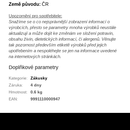
Země původu:
ČR
Upozornění pro spotřebitele:
Snažíme se o co nejsprávnější zobrazení informací o
výrobcích, přesto se parametry mnoha výrobků neustále
aktualizují a může dojít ke změnám ve složení potravin,
obsahu živin, dietetických informací, či alergenů. Věnujte
tak pozornost především etiketě výrobků před jejich
upotřebením a nespoléhejte se jen na informace uvedené
na internetových stránkách.
Doplňkové parametry
Kategorie
:
Zákusky
Záruka
:
4 dny
Hmotnost
:
0.6 kg
EAN
:
9991110000947
Z
á
p