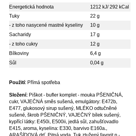
Energetická hodnota
1212 kJ/ 292 kCal
Tuky
22 g
- z toho nasycené mastné kyseliny
10 g
Sacharidy
17 g
- z toho cukry
12 g
Bílkoviny
6,4 g
Sůl
0,04 g
Použití
: Přímá spotřeba
Složení:
Piškot - bufler komplet - mouka PŠENIČNÁ,
cukr, VAJEČNÁ směs sušená, emulgátory: E472b,
E477, glukosový sirup sušený, MLÉKO odtučněné
sušené, škrob PŠENIČNÝ, VAJEČNÝ bílek sušený,
kypřící látky: E450i, E500ii, jedlá sůl, zahušťovadlo
E415, aroma, kyselina: E330, barvivo E160a.,
ARAŠÍDOVÁ drť, Pitná voda, Tuk ztužený favorit p -