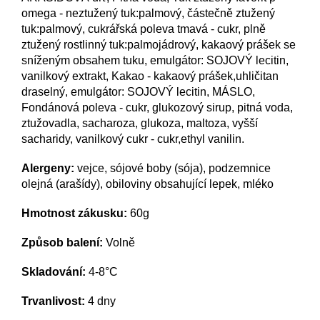
omega - neztužený tuk:palmový, částečně ztužený
tuk:palmový, cukrářská poleva tmavá - cukr, plně
ztužený rostlinný tuk:palmojádrový, kakaový prášek se
sníženým obsahem tuku, emulgátor: SOJOVÝ lecitin,
vanilkový extrakt, Kakao - kakaový prášek,uhličitan
draselný, emulgátor: SOJOVÝ lecitin, MÁSLO,
Fondánová poleva - cukr, glukozový sirup, pitná voda,
ztužovadla, sacharoza, glukoza, maltoza, vyšší
sacharidy, vanilkový cukr - cukr,ethyl vanilin.
Alergeny:
vejce, sójové boby (sója), podzemnice
olejná (arašídy), obiloviny obsahující lepek, mléko
Hmotnost zákusku:
6
0
g
Způsob balení:
Volně
Skladování:
4-8°C
Trvanlivost:
4 dny