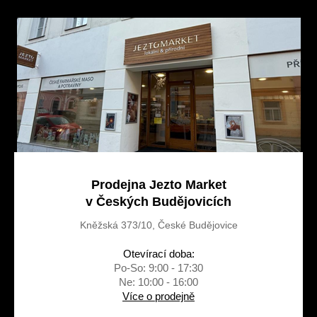
a
t
í
Prodejna Jezto Market
v Českých Budějovicích
Kněžská 373/10, České Budějovice
Otevírací doba:
Po-So: 9:00 - 17:30
Ne: 10:00 - 16:00
Více o prodejně