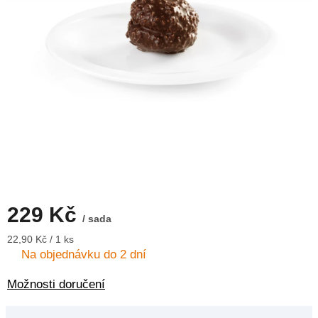
229 Kč
/ sada
Měrná
22,90 Kč / 1 ks
cena:
Na objednávku do 2 dní
Možnosti doručení