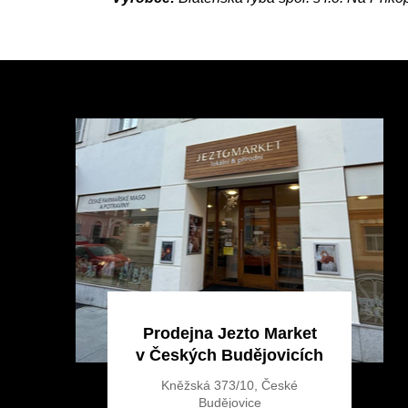
Z
á
p
a
t
í
Prodejna Jezto Market
v Českých Budějovicích
Kněžská 373/10, České
Budějovice