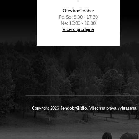
Otevírací doba:
Po-So: 9:00 - 17:30
Ne: 10:00 - 16:00
Více o prodejně
Copyright 2026
Jendobrýjídlo
. Všechna práva vyhrazena.