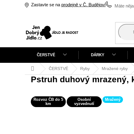
Přejít
Zastavte se na
prodejně v Č. Budějovicích
na
obsah
ČERSTVÉ
DÁRKY
Domů
ČERSTVÉ
Ryby
Mražené ryby
Pstruh duhový mrazený,
Rozvoz ČB do 5
Osobní
Mražený
km
vyzvednutí