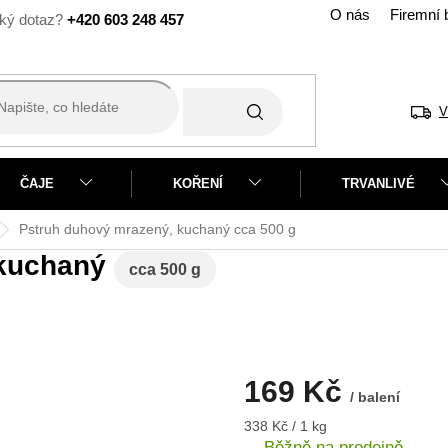
O nás
Firemní 
+420 603 248 457
V
ČAJE
KOŘENÍ
TRVANLIVÉ
Pstruh duhový mrazený, kuchaný
cca 500 g
 kuchaný
cca 500 g
169 Kč
/ balení
Měrná
338 Kč / 1 kg
cena:
Běžně na prodejně