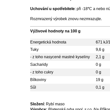
Uchování u spotřebitele
: při -18
°
C a nebo niž
Rozmrazený výrobek znovu nezmrazujte.
Výživové hodnoty na 100 g
Energetická hodnota
671 kJ/
Tuky
9,6 g
- z toho nasycené mastné kyseliny
2,1 g
Sacharidy
0 g
- z toho cukry
0 g
Bílkoviny
19 g
Sůl
0,1 g
Složení
: Rybí maso
Výrobce:
Blatenská ryba spol. s r.o.
Na Příko