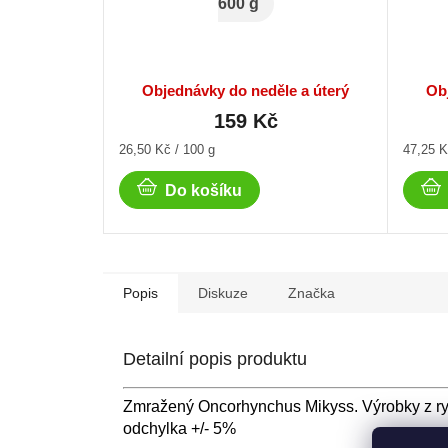
600 g
Objednávky do neděle a úterý
Ob
159 Kč
Měrná
Měrná
26,50 Kč / 100 g
47,25 K
cena:
cena:
Do košíku
Popis
Diskuze
Značka
Detailní popis produktu
Zmražený Oncorhynchus Mikyss. Výrobky z ry
odchylka +/- 5%