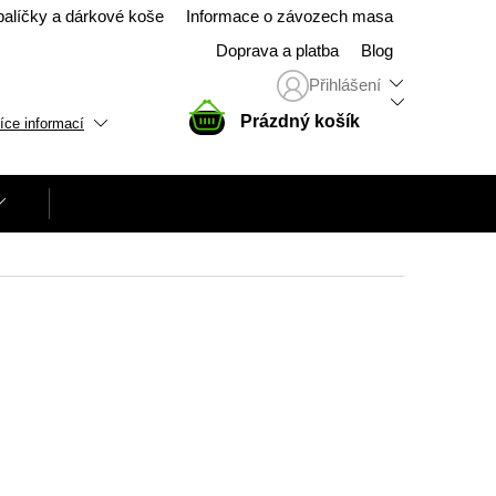
balíčky a dárkové koše
Informace o závozech masa
Doprava a platba
Blog
Přihlášení
NÁKUPNÍ
Prázdný košík
íce informací
KOŠÍK