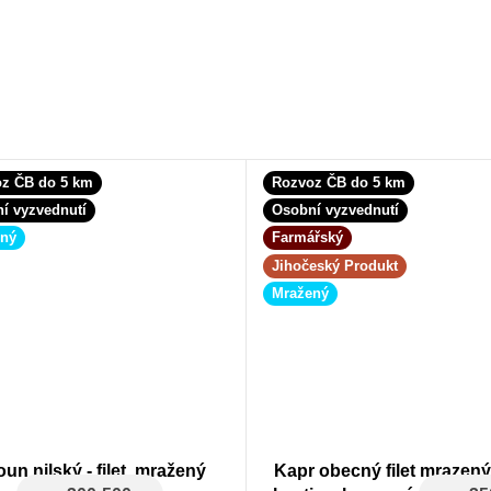
z ČB do 5 km
Rozvoz ČB do 5 km
í vyzvednutí
Osobní vyzvednutí
ený
Farmářský
Jihočeský Produkt
Mražený
un nilský - filet, mražený
Kapr obecný filet mrazený