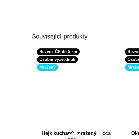
Související produkty
Rozvoz ČB do 5 km
Rozvo
Osobní vyzvednutí
Osobn
Mražený
Mraž
Hejk kuchaný, mražený
cca
Oko