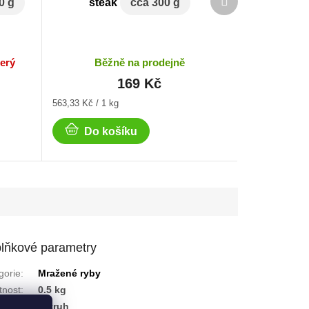
0 g
steak
cca 300 g
produkt
erý
Běžně na prodejně
169 Kč
Měrná
563,33 Kč / 1 kg
cena:
Do košíku
lňkové parametry
gorie
:
Mražené ryby
nost
:
0.5 kg
 ryby
:
Pstruh