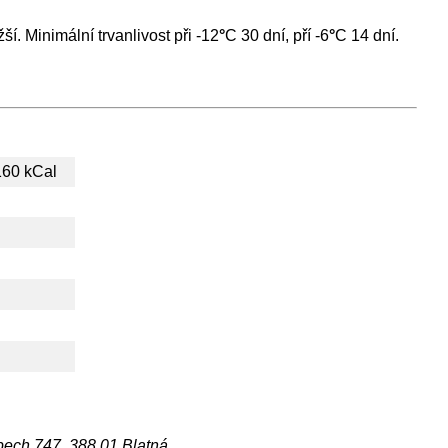
ší. Minimální trvanlivost při -12
°
C 30 dní, pří -6
°
C 14 dní.
160 kCal
pech 747, 388 01 Blatná