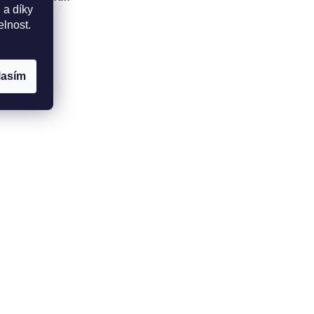
 a díky
elnost.
lasím