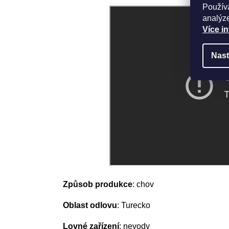
Použív
analýze
Více i
Nast
Způsob produkce
: chov
Oblast odlovu
: Turecko
Lovné zařízení
: nevody