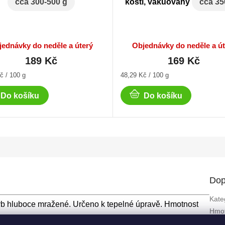
cca 300-500 g
kosti, vakuovaný
cca 35
jednávky do neděle a úterý
Objednávky do neděle a út
189 Kč
169 Kč
Měrná
č / 100 g
48,29 Kč / 100 g
cena:
Do košíku
Do košíku
Dop
Kate
b hluboce mražené. Určeno k tepelné úpravě. Hmotnost
Hmot
Druh