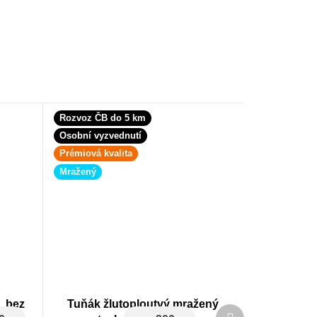
Rozvoz ČB do 5 km
Osobní vyzvednutí
Prémiová kvalita
Mražený
, bez
Tuňák žlutoploutvý mražený
Další