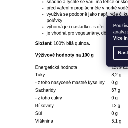
snadno a rychle se vaří, má lehce oříšk
před vařením propláchněte v horké vodě, 
využívá se podobně jako např. rýže či ku
polévky
Použív
výborná je i nasladko - s ořechy, medem
analýze
je vhodná pro vegetariány, děti, sportovc
Více i
Složení
: 100% bílá quinoa.
Nast
Výživové hodnoty na 100 g
Energetická hodnota
1579 kJ
Tuky
8,2 g
- z toho nasycené mastné kyseliny
0 g
Sacharidy
67 g
- z toho cukry
0 g
Bílkoviny
12 g
Sůl
0 g
Vláknina
5,1 g