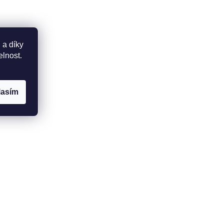
 a díky
elnost.
lasím