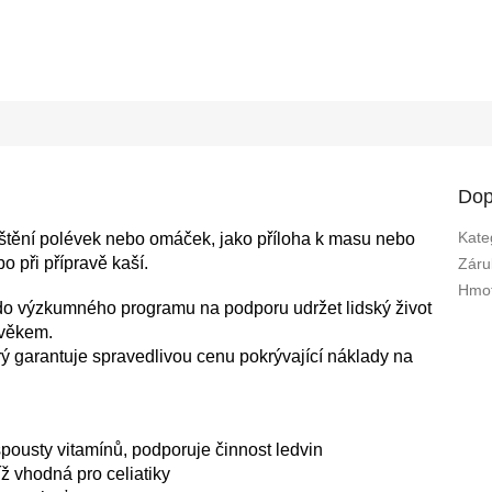
Dop
Kate
uštění polévek nebo omáček, jako příloha k masu nebo
o při přípravě kaší.
Záru
Hmot
o výzkumného programu na podporu udržet lidský život
ověkem.
rý garantuje spravedlivou cenu pokrývající náklady na
spousty vitamínů, podporuje činnost ledvin
íž vhodná pro celiatiky