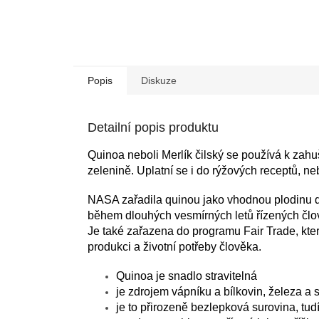
Popis
Diskuze
Detailní popis produktu
Quinoa neboli Merlík čilský se používá k zah
zelenině. Uplatní se i do rýžových receptů, neb
NASA zařadila quinou jako vhodnou plodinu d
během dlouhých vesmírných letů řízených čl
Je také zařazena do programu Fair Trade, kte
produkci a životní potřeby člověka.
Quinoa je snadlo stravitelná
je zdrojem vápníku a bílkovin, železa a 
je to přirozeně bezlepková surovina, tud