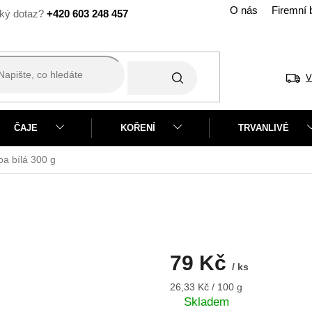
O nás
Firemní 
+420 603 248 457
V
ČAJE
KOŘENÍ
TRVANLIVÉ
oa bílá
300 g
79 Kč
/ ks
Měrná
26,33 Kč / 100 g
cena:
Skladem