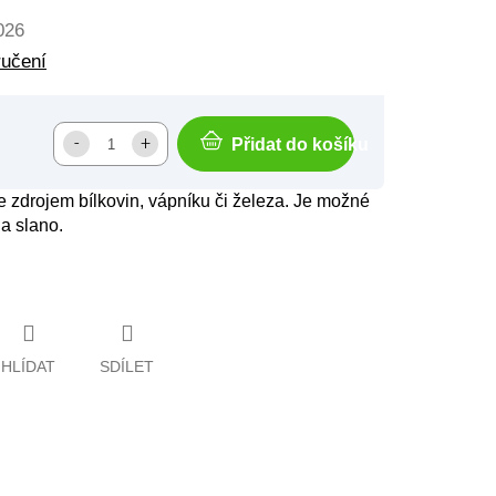
026
ručení
Přidat do košíku
je zdrojem bílkovin, vápníku či železa. Je možné
na slano.
HLÍDAT
SDÍLET