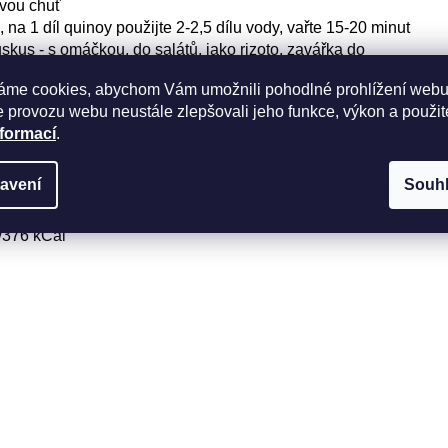
ovou chuť
na 1 díl quinoy použijte 2-2,5 dílu vody, vařte 15-20 minut
skus - s omáčkou, do salátů, jako rizoto, zavářka do
áme cookies, abychom Vám umožnili pohodlné prohlížení webu
, suchými plody, javorovým sirupem .. např. ke snídani
 provozu webu neustále zlepšovali jeho funkce, výkon a použit
e, oslabené lidi a pro kojící maminky
nformací
.
avení
Souh
/376 kCal