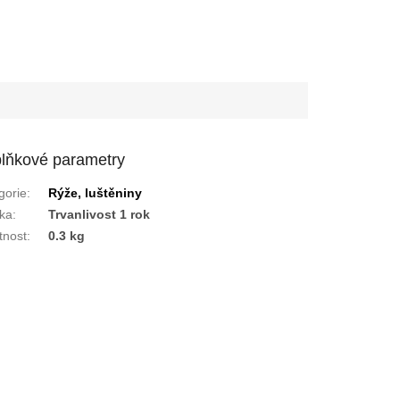
lňkové parametry
gorie
:
Rýže, luštěniny
ka
:
Trvanlivost 1 rok
nost
:
0.3 kg