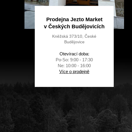
Prodejna Jezto Market
v Českých Budějovicích
Kněžská 373/10, České
Budějovice
Otevírací doba:
Po-So: 9:00 - 17:30
Ne: 10:00 - 16:00
Více o prodejně