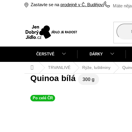
Přejít
Zastavte se na
prodejně v Č. Budějovicích
na
obsah
ČERSTVÉ
DÁRKY
Domů
TRVANLIVÉ
Rýže, luštěniny
Quin
Quinoa bílá
300 g
Po celé ČR