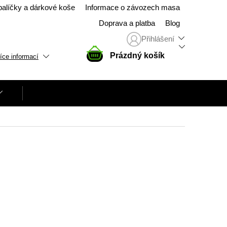
balíčky a dárkové koše
Informace o závozech masa
Doprava a platba
Blog
Přihlášení
NÁKUPNÍ
Prázdný košík
íce informací
KOŠÍK