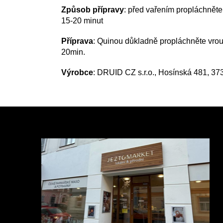
Způsob
přípravy
: před vařením propláchněte 
15-20 minut
Příprava
: Quinou důkladně propláchněte vrou
20min.
Výrobce
: DRUID CZ s.r.o., Hosínská 481, 37
Z
á
p
a
t
í