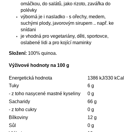
omáčkou, do salátů, jako rizoto, zavářka do
polévky
výborná je i nasladko - s ořechy, medem,
suchými plody, javorovým sirupem .. např. ke
snídani
je vhodná pro vegetariány, děti, sportovce,
oslabené lidi a pro kojící maminky
Složení:
100% quinoa.
Výživové hodnoty na 100 g
Energetická hodnota
1386 kJ/330 kCal
Tuky
6 g
- z toho nasycené mastné kyseliny
0 g
Sacharidy
66 g
- z toho cukry
0 g
Bílkoviny
12 g
Sůl
0 g