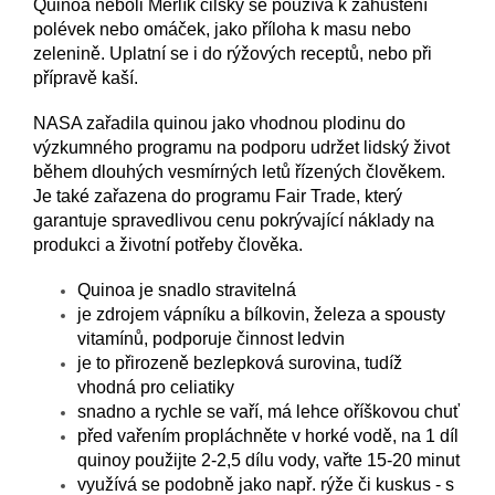
Quinoa neboli Merlík čilský se používá k zahuštění
polévek nebo omáček, jako příloha k masu nebo
zelenině. Uplatní se i do rýžových receptů, nebo při
přípravě kaší.
NASA zařadila quinou jako vhodnou plodinu do
výzkumného programu na podporu udržet lidský život
během dlouhých vesmírných letů řízených člověkem.
Je také zařazena do programu Fair Trade, který
garantuje spravedlivou cenu pokrývající náklady na
produkci a životní potřeby člověka.
Quinoa je snadlo stravitelná
je zdrojem vápníku a bílkovin, železa a spousty
vitamínů, podporuje činnost ledvin
je to přirozeně bezlepková surovina, tudíž
vhodná pro celiatiky
snadno a rychle se vaří, má lehce oříškovou chuť
před vařením propláchněte v horké vodě, na 1 díl
quinoy použijte 2-2,5 dílu vody, vařte 15-20 minut
využívá se podobně jako např. rýže či kuskus - s