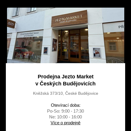
a
t
í
Prodejna Jezto Market
v Českých Budějovicích
Kněžská 373/10, České Budějovice
Otevírací doba:
Po-So: 9:00 - 17:30
Ne: 10:00 - 16:00
Více o prodejně