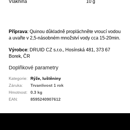
Vláknina
10 g
Příprava
: Quinou důkladně propláchněte vroucí vodou
a uvařte v 2,5-násobném množství vody cca 15-20min.
Výrobce
: DRUID CZ s.r.o., Hosínská 481, 373 67
Borek, ČR
Doplňkové parametry
Kategorie
:
Rýže, luštěniny
Záruka
:
Trvanlivost 1 rok
Hmotnost
:
0.3 kg
EAN
:
8595240907612
Z
á
p