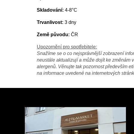
Skladování:
4-8°C
Trvanlivost:
3 dny
Země původu:
ČR
Upozornění pro spotřebitele:
Snažíme se o co nejsprávnější zobrazení info
neustále aktualizují a může dojít ke změnám ve
alergenů. Věnujte tak pozornost především eti
na informace uvedené na internetových strán
Z
á
p
a
t
í