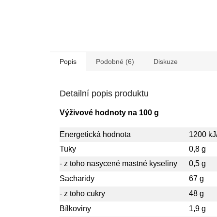
Popis
Podobné (6)
Diskuze
Detailní popis produktu
Výživové hodnoty na 100 g
Energetická hodnota
1200 kJ
Tuky
0,8 g
- z toho nasycené mastné kyseliny
0,5 g
Sacharidy
67 g
- z toho cukry
48 g
Bílkoviny
1,9 g