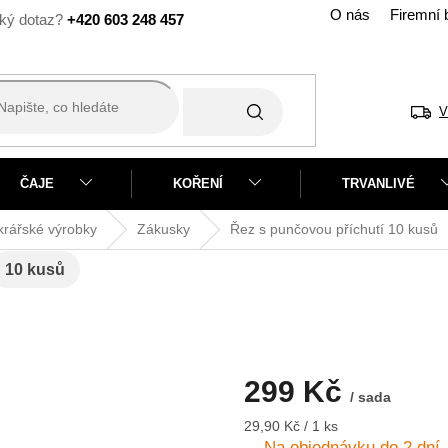
O nás
Firemní 
+420 603 248 457
V
ČAJE
KOŘENÍ
TRVANLIVÉ
rářské výrobky
Zákusky
Řez s punčovou příchutí
10 kusů
10 kusů
299 Kč
/ sada
Měrná
29,90 Kč / 1 ks
cena:
Na objednávku do 2 dní