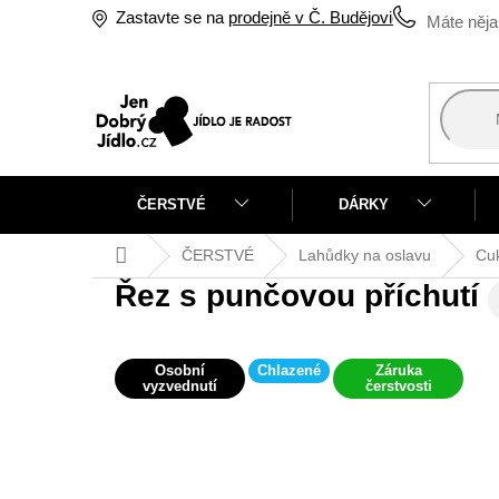
Přejít
Zastavte se na
prodejně v Č. Budějovicích
na
obsah
ČERSTVÉ
DÁRKY
Domů
ČERSTVÉ
Lahůdky na oslavu
Cuk
Řez s punčovou příchutí
Osobní
Chlazené
Záruka
vyzvednutí
čerstvosti