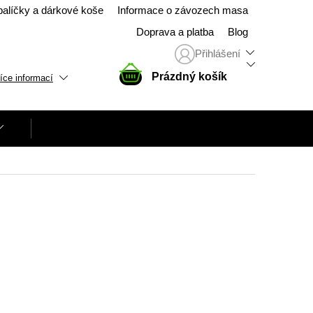
balíčky a dárkové koše
Informace o závozech masa
Doprava a platba
Blog
Přihlášení
NÁKUPNÍ
Prázdný košík
íce informací
KOŠÍK