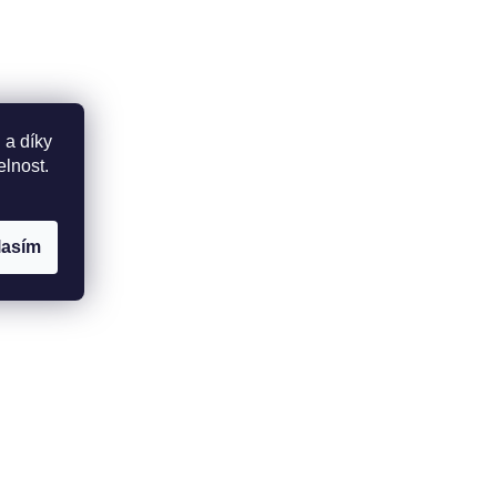
 a díky
elnost.
lasím