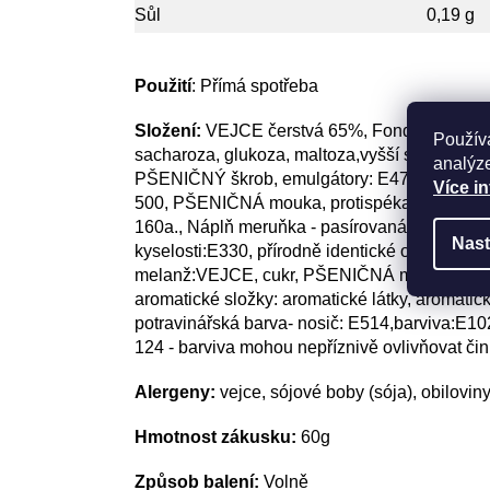
Sůl
0,19 g
Použití
: Přímá spotřeba
Složení:
VEJCE čerstvá 65%, Fondánová polev
Použív
sacharoza, glukoza, maltoza,vyšší sacharid
analýze
PŠENIČNÝ škrob, emulgátory: E472b,E477, gl
Více i
500, PŠENIČNÁ mouka, protispékavá látka: E17
160a., Náplň meruňka - pasírovaná jablečná a 
Nast
kyselosti:E330, přírodně identické ovocné ar
melanž:VEJCE, cukr, PŠENIČNÁ mouka, cukr, a
aromatické složky: aromatické látky, aromatic
potravinářská barva- nosič: E514,barviva:E
124 - barviva mohou nepříznivě ovlivňovat čin
Alergeny:
vejce, sójové boby (sója), obilovin
Hmotnost zákusku:
6
0
g
Způsob balení:
Volně