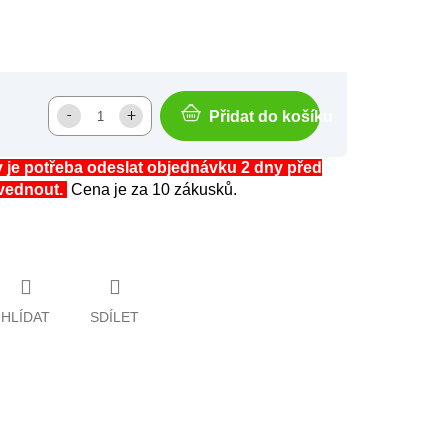
Přidat do košíku
 je potřeba odeslat objednávku 2 dny před
zvednout.
Cena je za 10 zákusků.
HLÍDAT
SDÍLET