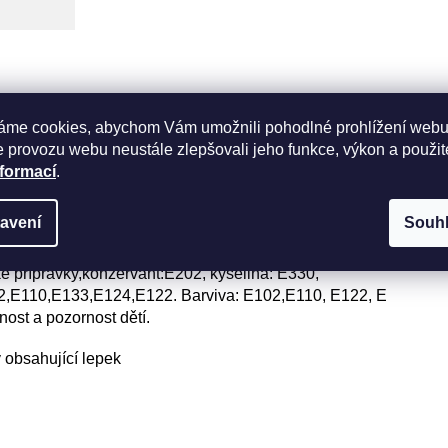
a 7%- cukr, glukozový sirup, pitná voda, ztužovadla:
áme cookies, abychom Vám umožnili pohodlné prohlížení webu
y, Korpus směs punč 7% - cukr, PŠENIČNÁ mouka,
 provozu webu neustále zlepšovali jeho funkce, výkon a použit
ukózový sirup, SOJOVÁ mouka, kypřící látky: E 450, E
nformací
.
0, jedlá sůl, vanilkové a citronové aroma, barvivo E
meruňková dřeň, cukr, škrobový sirup, pektin, regulátor
avení
Souh
oma, pitná voda, piškoty - slazená VAJEČNÁ
roma punčové – pitná voda, glycerol, propylenglykol,
ké přípravky,konzervant:E202, kyselina: E330,
102,E110,E133,E124,E122. Barviva: E102,E110, E122, E
nost a pozornost dětí.
y obsahující lepek