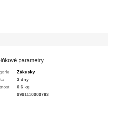
lňkové parametry
gorie
:
Zákusky
ka
:
3 dny
nost
:
0.6 kg
:
9991110000763