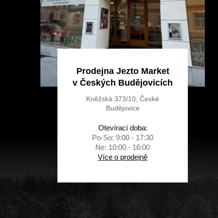
Prodejna Jezto Market
v Českých Budějovicích
Kněžská 373/10, České
Budějovice
Otevírací doba:
Po-So: 9:00 - 17:30
Ne: 10:00 - 16:00
Více o prodejně