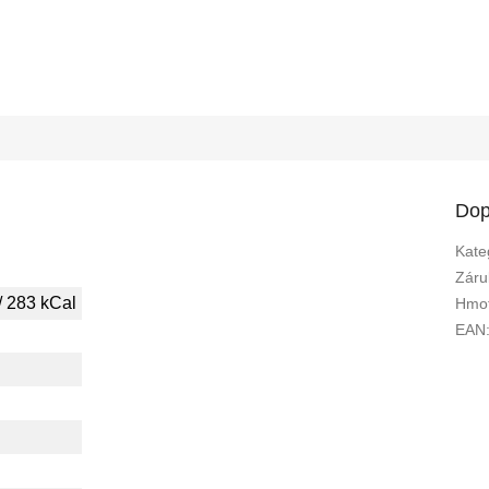
Dop
Kate
Záru
/ 283 kCal
Hmot
EAN