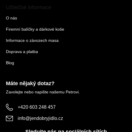
Užitečné informace
O nás
Firemní balíčky a dárkové koše
Informace o závozech masa
Doprava a platba
Blog
Máte nějaký dotaz?
Zavolejte nebo napište našemu Petrovi.
+420 603 248 457
info
@
jendobryjidlo.cz
Sledujte nás na sociálních sítích