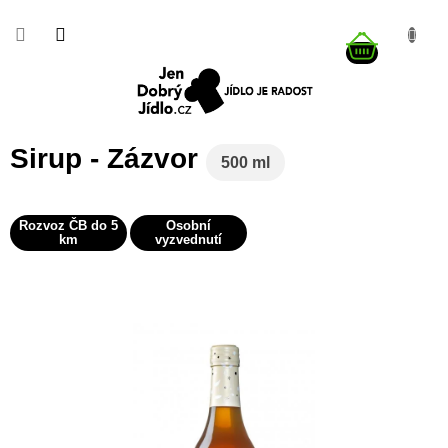
Přejít
na
NÁKUP
obsah
KOŠÍK
Sirup - Zázvor
500 ml
Rozvoz ČB do 5
Osobní
km
vyzvednutí