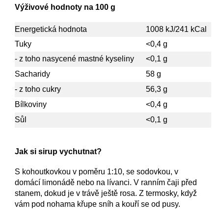
Výživové hodnoty na 100 g
Energetická hodnota
1008 kJ/241 kCal
Tuky
<0,4 g
- z toho nasycené mastné kyseliny
<0,1 g
Sacharidy
58 g
- z toho cukry
56,3 g
Bílkoviny
<0,4 g
Sůl
<0,1 g
Jak si sirup vychutnat?
S kohoutkovkou v poměru 1:10, se sodovkou, v
domácí limonádě nebo na lívanci. V ranním čaji před
stanem, dokud je v trávě ještě rosa. Z termosky, když
vám pod nohama křupe sníh a kouří se od pusy
.