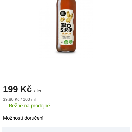
199 Kč
/ ks
Měrná
39,80 Kč / 100 ml
cena:
Běžně na prodejně
Možnosti doručení