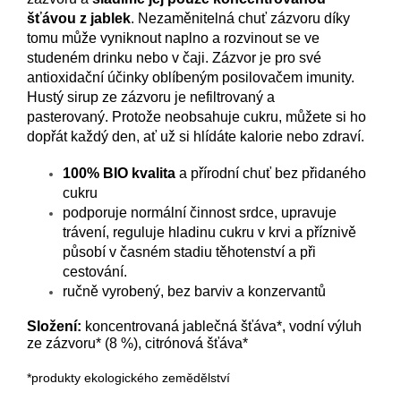
šťávou z jablek
. Nezaměnitelná chuť zázvoru díky
tomu může vyniknout naplno a rozvinout se ve
studeném drinku nebo v čaji. Zázvor je pro své
antioxidační účinky oblíbeným posilovačem imunity.
Hustý sirup ze zázvoru je nefiltrovaný a
pasterovaný. Protože neobsahuje cukru, můžete si ho
dopřát každý den, ať už si hlídáte kalorie nebo zdraví.
100% BIO kvalita
a přírodní chuť bez přidaného
cukru
podporuje normální činnost srdce, upravuje
trávení, reguluje hladinu cukru v krvi a příznivě
působí v časném stadiu těhotenství a při
cestování.
ručně vyrobený, bez barviv a konzervantů
Složení:
koncentrovaná jablečná šťáva*, vodní výluh
ze zázvoru* (8 %), citrónová šťáva*
*produkty ekologického zemědělství