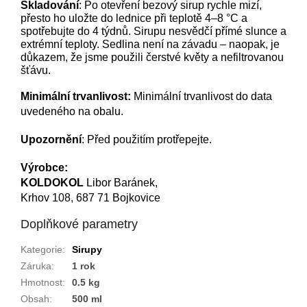
Skladování
:
Po otevření bezový sirup rychle mizí,
přesto ho uložte do lednice při teplotě 4–8 °C a
spotřebujte do 4 týdnů. Sirupu nesvědčí přímé slunce a
extrémní teploty. Sedlina není na závadu – naopak, je
důkazem, že jsme použili čerstvé květy a nefiltrovanou
šťávu.
Minimální trvanlivost:
Minimální trvanlivost do data
uvedeného na obalu.
Upozornění
: Před použitím protřepejte.
Výrobce:
KOLDOKOL
Libor Baránek,
Krhov 108, 687 71 Bojkovice
Doplňkové parametry
Kategorie
:
Sirupy
Záruka
:
1 rok
Hmotnost
:
0.5 kg
Obsah
:
500 ml