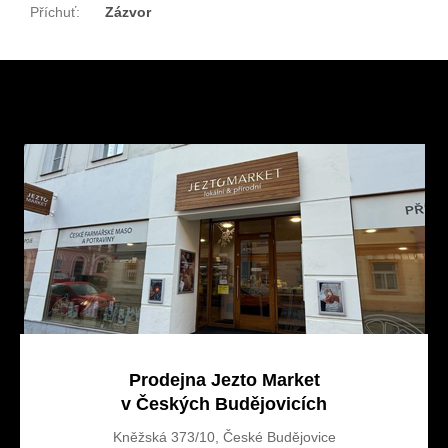
Příchuť
:
Zázvor
Z
á
p
a
t
í
Prodejna Jezto Market
v Českých Budějovicích
Kněžská 373/10, České Budějovice