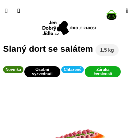
Přejít
na
NÁKUP
obsah
KOŠÍK
Slaný dort se salátem
1,5 kg
Novinka
Osobní
Chlazené
Záruka
vyzvednutí
čerstvosti