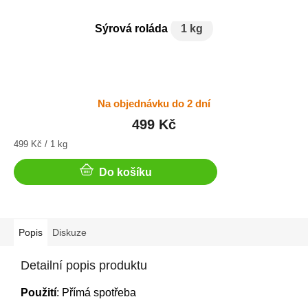
Sýrová roláda
1 kg
Na objednávku do 2 dní
499 Kč
Měrná
499 Kč / 1 kg
cena:
Do košíku
Popis
Diskuze
Detailní popis produktu
Použití
: Přímá spotřeba