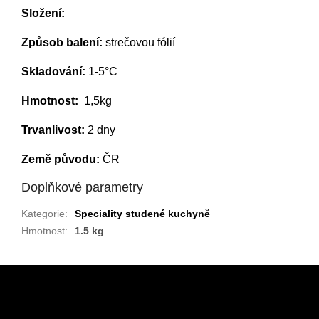
Složení:
Způsob balení:
strečovou fólií
Skladování:
1-5°C
Hmotnost:
1,5kg
Trvanlivost:
2 dny
Země původu:
ČR
Doplňkové parametry
Kategorie
:
Speciality studené kuchyně
Hmotnost
:
1.5 kg
Z
á
p