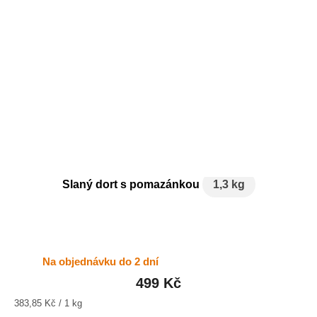
Slaný dort s pomazánkou
1,3 kg
Na objednávku do 2 dní
Průměrné
hodnocení
499 Kč
produktu
Měrná
383,85 Kč / 1 kg
je
cena: