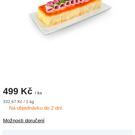
499 Kč
/ ks
Měrná
332,67 Kč / 1 kg
cena:
Na objednávku do 2 dní
Možnosti doručení